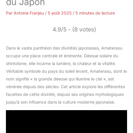
du Japon
Par
Antoine Franjeu
/
5 août 2025
/
5 minutes de lecture
4.9/5 - (8 votes)
Dans le vaste panthéon des divinités japonaises, Amaterasu
occupe une place centrale et éminente. Déesse solaire du
shintoïsme, elle incarne la lumière, la chaleur et la vitalité.
Véritable symbole du pays du soleil levant, Amaterasu, dont le
nom signifie « la grande déesse qui illumine le ciel », est
vénérée depuis des siècles. Cet article explore les différentes
facettes de cette divinité, depuis ses origines mythologiques
jusqu’à son influence dans la culture moderne japonaise.