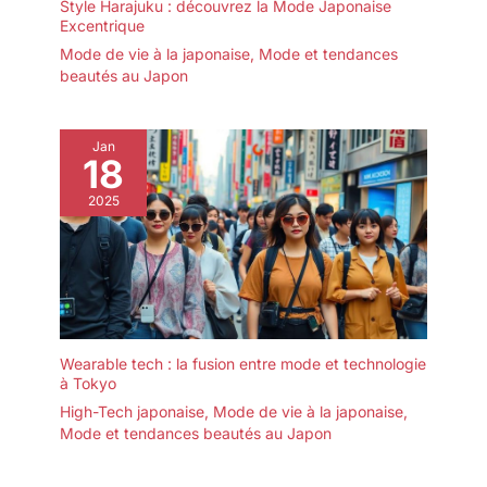
Style Harajuku : découvrez la Mode Japonaise
Excentrique
Mode de vie à la japonaise
,
Mode et tendances
beautés au Japon
Jan
18
2025
Wearable tech : la fusion entre mode et technologie
à Tokyo
High-Tech japonaise
,
Mode de vie à la japonaise
,
Mode et tendances beautés au Japon