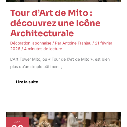
Tour d’Art de Mito :
découvrez une Icône
Architecturale
Décoration japonnaise
/ Par
Antoine Franjeu
/
21 février
2026
/
4 minutes de lecture
L’Art Tower Mito, ou « Tour de l’Art de Mito », est bien
plus qu’un simple bâtiment ;
Lire la suite
Exposition
Jan
Bonbai