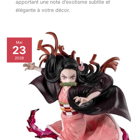
apportant une note d’exotisme subtile et
élégante à votre décor.
Avis
Mai
sur
23
la
statuette
2026
Nezuko
kamado
FiguartsZERO
de
Bandai
24cm