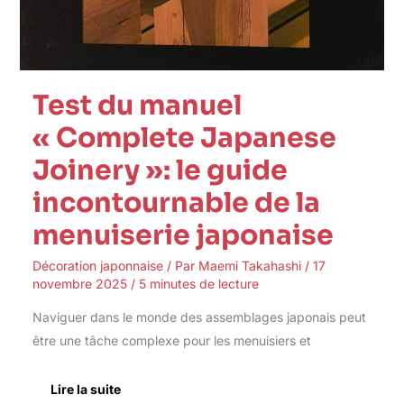
Test du manuel
« Complete Japanese
Joinery »: le guide
incontournable de la
menuiserie japonaise
Décoration japonnaise
/ Par
Maemi Takahashi
/
17
novembre 2025
/
5 minutes de lecture
Naviguer dans le monde des assemblages japonais peut
être une tâche complexe pour les menuisiers et
Lire la suite