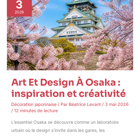
Et
3
Design
À
2026
Osaka
:
inspiration
et
créativité
Art Et Design À Osaka :
inspiration et créativité
Décoration japonnaise
/ Par
Béatrice Levant
/
3 mai 2026
/
12 minutes de lecture
L’essentiel Osaka se découvre comme un laboratoire
urbain où le design s’invite dans les gares, les