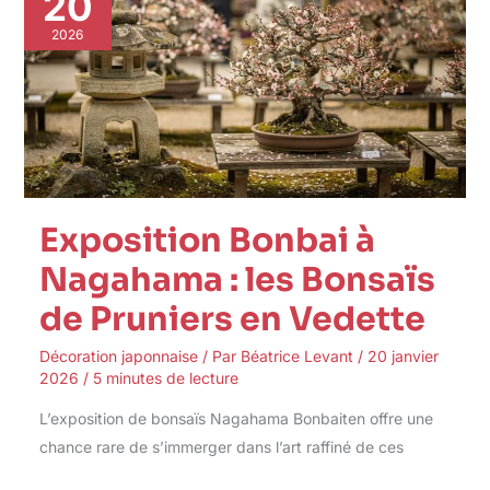
20
à
Nagahama
2026
:
les
Bonsaïs
de
Pruniers
en
Vedette
Exposition Bonbai à
Nagahama : les Bonsaïs
de Pruniers en Vedette
Décoration japonnaise
/ Par
Béatrice Levant
/
20 janvier
2026
/
5 minutes de lecture
L’exposition de bonsaïs Nagahama Bonbaiten offre une
chance rare de s’immerger dans l’art raffiné de ces