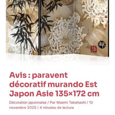
Avis : paravent
décoratif murando Est
Japon Asie 135×172 cm
Décoration japonnaise
/ Par
Maemi Takahashi
/
10
novembre 2025
/
4 minutes de lecture