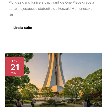
Plongez dans l’univers captivant de One Piece grâce à
cette majestueuse statuette de Kouzuki Momonosuke.
Un
Lire la suite
Tour
Fév
d’Art
21
de
Mito
2026
:
découvrez
une
Icône
Architecturale