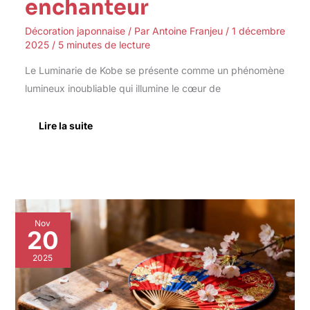
enchanteur
Décoration japonnaise
/ Par
Antoine Franjeu
/
1 décembre
2025
/
5 minutes de lecture
Le Luminarie de Kobe se présente comme un phénomène
lumineux inoubliable qui illumine le cœur de
Lire la suite
Éventail
Nov
Japonais
20
Uchiwa
:
2025
tradition
et
Élégance