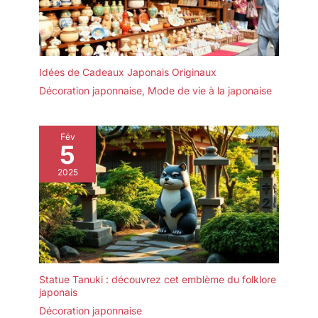
Idées de Cadeaux Japonais Originaux
Décoration japonnaise
,
Mode de vie à la japonaise
Fév
5
2025
Statue Tanuki : découvrez cet emblème du folklore
japonais
Décoration japonnaise