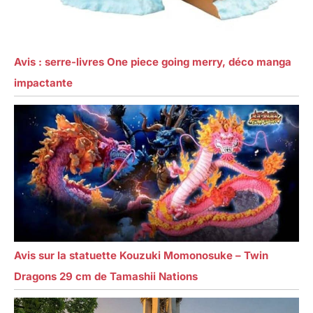
Avis : serre-livres One piece going merry, déco manga
impactante
Avis sur la statuette Kouzuki Momonosuke – Twin
Dragons 29 cm de Tamashii Nations