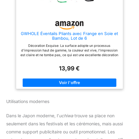
apparence peut être légèrement
différente des images.
GWHOLE Éventails Pliants avec Frange en Soie et
Bambou, Lot de 6
Décoration Exquise: La surface adopte un processus
d’impression haut de gamme, la couleur est vive, l’impression
est claire et ne tombe pas, ce qui est une excellente décoration
pour l’intérieur. Taille: Il mesure 21 cm de long lorsqu’il est plié
et jusqu’à 37 x 21 cm lorsqu’il est ouvert. Petite taille, facile à
13,99 €
transporter. Haute Qualité: Fait de tissu de soie et de bambou
lisse, cadre ajouré, combinaison compacte, excellente
fabrication, durable. Pratique et Léger: Dissipation de chaleur
efficace en été chaud, pas de bruit lors de l’utilisation, vous
offrant une expérience fraîche et confortable. Poids léger et
très confortable à tenir dans la main. Application Large: Il peut
être utilisé comme outil de maquillage ou de refroidissement
Utilisations modernes
d’été, excellente décoration intérieure, performance, accessoire
de photographie. C’est aussi un cadeau merveilleux et spécial
pour vous-même, vos amis, vos parents.
Dans le Japon moderne, l’
uchiwa
trouve sa place non
seulement dans les festivals et les cérémonies, mais aussi
comme support publicitaire ou outil promotionnel. Les