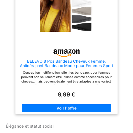
ce soit au bureau, lors des
styles vestimentaires. Que ce
courses ou lors d'événements
soit pour une occasion
sociaux, il vous permet de
décontractée ou formelle, il
montrer votre élégance à tout
rehausse votre look, met en
moment. 👍 Le bandeau running
valeur votre personnalité et
femme a une élasticité
attire facilement les regards.
exceptionnelle, une taille unique
Utilisation Polyvalente: Il
adaptée à la plupart des tours
convient à de nombreuses
de tête, assurant un ajustement
occasions, telles que le
serré qui ne glisse pas, laissant
quotidien, les fêtes, les
peu de marques après
mariages, etc. Vous pouvez le
utilisation. 👍 Léger et facile à
porter seul ou avec d'autres
transporter, le bandeaux mode
bagues pour créer votre propre
BELEVO 8 Pcs Bandeau Cheveux Femme,
pour femmes peut être glissé
style, ou l'utiliser comme
Antidérapant Bandeaux Mode pour Femmes Sport
facilement dans une poche, un
accessoire de photographie ou
Headband Elastique Cheveux Accessoire
sac de sport ou un sac à main,
comme partie intégrante d'une
Conception multifonctionnelle : les bandeaux pour femmes
Cheveux Adapté Yoga Fitness Exercice
offrant une commodité
tenue de fête. Il est très pratique
peuvent non seulement être utilisés comme accessoires pour
d'utilisation partout et à tout
et offre de nombreuses
cheveux, mais peuvent également être adaptés à une variété
moment.
possibilités d'expression.
de coiffures pour répondre à vos besoins à différentes
Cadeau Raffiné: Ce set de
occasions. Matériau confortable: les bandeaux pour femmes
bagues raffiné est un cadeau
9,99 €
sont principalement constitués de polyester et d'élasthanne.Ils
idéal, élégant et généreux. Il
sont non seulement confortables et respirants à porter, peuvent
convient parfaitement pour les
absorber la sueur, sont doux et élastiques et ne causeront pas
occasions importantes telles
de marques lorsqu'ils sont portés pendant une longue période.
que les anniversaires, les fêtes,
Style tendance : le bandeau a un design plié de couleur unie
etc. Offrez-le à vos proches
simple mais tendance, adapté à diverses occasions, mettant en
pour leur transmettre vos
valeur votre dignité et votre élégance. Plusieurs couleurs
sentiments. C'est un choix
Élégance et statut social
disponibles : 8 couleurs de bandeaux sont disponibles parmi
attentionné qui allie esthétique
lesquelles choisir, qui peuvent être facilement assorties à
et émotion.