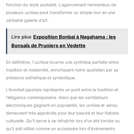
jardin zen. 💎[DÉCORATION CHIC & ZEN] Cette deco plante
fonction du style souhaité. L’agencement harmonieux de
artificielle et réaliste rendra votre maison aussi belle, avec une
plusieurs
uchiwa
peut transformer un simple mur en une
touche de nature dans votre intérieur. Son pot noir apportera la
note Chic qui sublimera votre intérieur. Convient parfaitement
véritable galerie d’art.
pour décorer différentes pièces de votre maison, déco
chambres à coucher, cuisines, salles à manger, decoration
bureau . Ce bonsai fausse plante interieur apportera une
touche élégante, sophistiquée et une ambiance zen à votre
Lire plus
Exposition Bonbai à Nagahama : les
intérieur de maison ainsi que en tant que plante artificielle
exterieur dans votre jardin. 🕑[DURÉE DE VIE] Des plantes
Bonsaïs de Pruniers en Vedette
artificielles aussi vraies que nature qui restent fraîches à
longueur d’année. Sa durée est grandement prolongée par
rapport aux nombreuses plantes des concurrents à nos
En définitive, l’
uchiwa
incarne une synthèse parfaite entre
matériaux de qualité. ✏️[DÉSIGNÉ ET ASSEMBLÉ EN FRANCE]
Nous sommes une société 100% basé en région parisinne.
tradition et modernité, enrichissant notre quotidien par sa
Nous sommes convaincues en notre qualité c'est pourquoi si
vous n'êtes pas entièrement satisfait ? Aucun problème. Nous
présence esthétique et symbolique.
vous rembourserons toute la valeur de la marchandise.
N'attendez plus !
L’éventail japonais représente un pont entre la tradition et
l’élégance contemporaine. Alors que les ventilateurs
électroniques gagnent en popularité, les
uchiwa
et
sensu
demeurent très appréciés pour leur beauté et leur histoire
culturelle. Qu’il serve à se rafraîchir lors d’un été torride ou
qu’il soit utilisé comme un accessoire lors d’événements