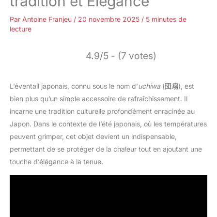
tradition et Élégance
Par
Antoine Franjeu
/
20 novembre 2025
/
5 minutes de
lecture
4.9/5 - (7 votes)
L’éventail japonais, connu sous le nom d’
uchiwa
(
団扇
), est
bien plus qu’un simple accessoire de rafraîchissement. Il
incarne une tradition culturelle profondément enracinée au
Japon. Dans le contexte de l’été japonais, où les températures
peuvent grimper, cet objet devient un indispensable,
permettant de se protéger de la chaleur tout en ajoutant une
touche d’élégance à la tenue.