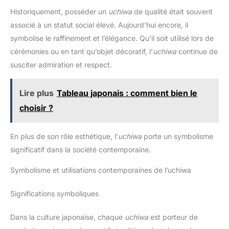
différents styles de vêtements pour montrer votre charme de
Historiquement, posséder un
uchiwa
de qualité était souvent
personnalité unique. Occasions applicables : que ce soit lors
d'exercices sportifs, d'activités sociales ou dans la vie
associé à un statut social élevé. Aujourd’hui encore, il
quotidienne, cet élastique à cheveux pour femme peut ajouter
beaucoup de couleur à votre look général.
symbolise le raffinement et l’élégance. Qu’il soit utilisé lors de
cérémonies ou en tant qu’objet décoratif, l’
uchiwa
continue de
susciter admiration et respect.
Lire plus
Tableau japonais : comment bien le
choisir ?
En plus de son rôle esthétique, l’
uchiwa
porte un symbolisme
significatif dans la société contemporaine.
Symbolisme et utilisations contemporaines de l’uchiwa
Significations symboliques
Dans la culture japonaise, chaque
uchiwa
est porteur de