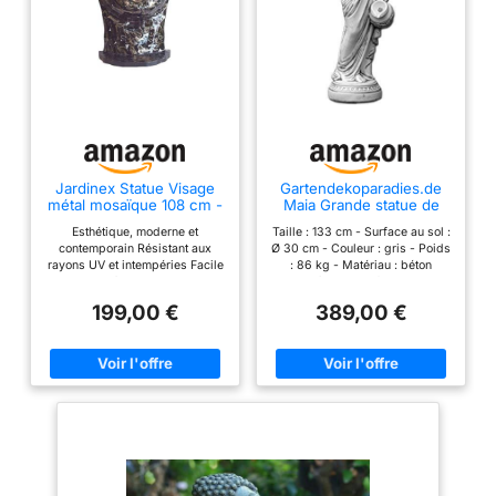
Jardinex Statue Visage
Gartendekoparadies.de
métal mosaïque 108 cm -
Maia Grande statue de
Gris Anthracite
jardin en pierre massive
Esthétique, moderne et
Taille : 133 cm - Surface au sol :
résistante au gel (133 cm)
contemporain Résistant aux
Ø 30 cm - Couleur : gris - Poids
rayons UV et intempéries Facile
: 86 kg - Matériau : béton
à poser
blanc/pierre artificielle. Jet
d'eau en option pour fontaine.
199,00 €
389,00 €
Statue fabriquée en béton de
qualité supérieure, résistant à
toutes les conditions
climatiques (gel, pluie, soleil).
Parfaitement résistante au gel et
aux conditions hivernales. Cette
statue est idéale pour la
décoration de votre jardin, de
votre maison ou pour l'offrir en
cadeau. Attention : les images
fournies ici ne sont que des