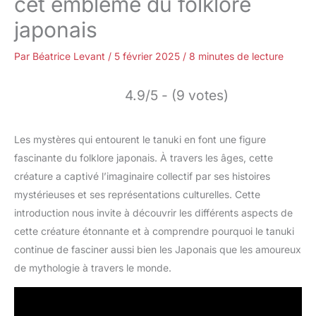
cet emblème du folklore
japonais
Par
Béatrice Levant
/
5 février 2025
/
8 minutes de lecture
4.9/5 - (9 votes)
Les mystères qui entourent le tanuki en font une figure
fascinante du folklore japonais. À travers les âges, cette
créature a captivé l’imaginaire collectif par ses histoires
mystérieuses et ses représentations culturelles. Cette
introduction nous invite à découvrir les différents aspects de
cette créature étonnante et à comprendre pourquoi le tanuki
continue de fasciner aussi bien les Japonais que les amoureux
de mythologie à travers le monde.