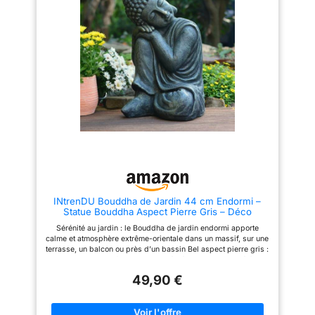
exemples. Étant donné que ces
objets sont fabriqués à la main,
de légères variations de couleur
et de texture sur la surface sont
possibles.
INtrenDU Bouddha de Jardin 44 cm Endormi –
Statue Bouddha Aspect Pierre Gris – Déco
Figurine Décorative pour Jardin, Terrasse &
Sérénité au jardin : le Bouddha de jardin endormi apporte
Balcon
calme et atmosphère extrême-orientale dans un massif, sur une
terrasse, un balcon ou près d’un bassin Bel aspect pierre gris :
statue de Bouddha finement modelée, à l'aspect pierre élégant
et naturel – un véritable objet décoratif plein de caractère Déco
49,90 €
de jardin zen : associée à des plantes, des graminées, des
galets, des bougies ou de l'encens, elle crée aussitôt une
ambiance feng shui – idéale pour les jardins asiatiques et de
méditation Dimensions stables : avec 44 × 30 × 29 cm et env.