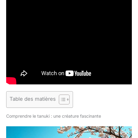
Table des matières
Comprendre le tanuki : une créature fascinante