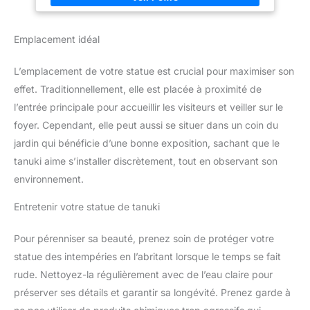
5–6 kg, le Bouddha se pose de façon stable au jardin, sur une
terrasse ou un balcon Idée cadeau pleine de sens : le Bouddha
endormi symbolise le lâcher-prise et la paix intérieure – un
Emplacement idéal
cadeau idéal pour les amateurs de jardin et de déco
L’emplacement de votre statue est crucial pour maximiser son
effet. Traditionnellement, elle est placée à proximité de
l’entrée principale pour accueillir les visiteurs et veiller sur le
foyer. Cependant, elle peut aussi se situer dans un coin du
jardin qui bénéficie d’une bonne exposition, sachant que le
tanuki aime s’installer discrètement, tout en observant son
environnement.
Entretenir votre statue de tanuki
Pour pérenniser sa beauté, prenez soin de protéger votre
statue des intempéries en l’abritant lorsque le temps se fait
rude. Nettoyez-la régulièrement avec de l’eau claire pour
préserver ses détails et garantir sa longévité. Prenez garde à