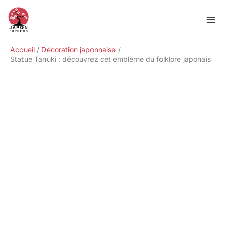
Aller
Rechercher
au
contenu
Accueil
Décoration japonnaise
Statue Tanuki : découvrez cet emblème du folklore japonais