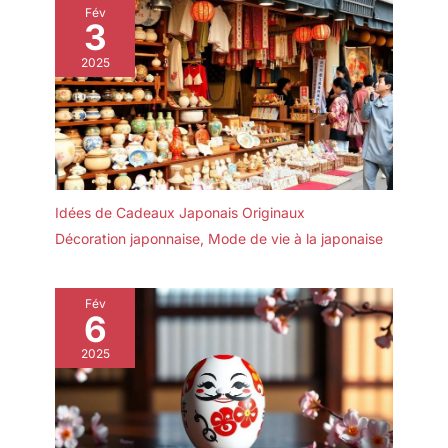
Fév
3
2025
Idées de Cadeaux Japonais Originaux
Décoration japonnaise
,
Mode de vie à la japonaise
Fév
6
2025