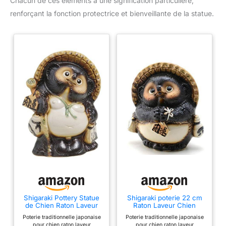
Chacun de ces éléments a une signification particulière,
renforçant la fonction protectrice et bienveillante de la statue.
Shigaraki Pottery Statue
Shigaraki poterie 22 cm
de Chien Raton Laveur
Raton Laveur Chien
Kaiun Tanuki de 26 cm
Onegai Tanuki mâle
Poterie traditionnelle japonaise
Poterie traditionnelle japonaise
9013–04 fabriqué au
pour chien raton laveur
pour chien raton laveur