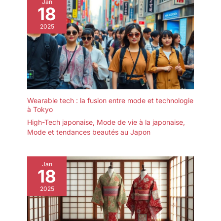
Jan
18
2025
Wearable tech : la fusion entre mode et technologie
à Tokyo
High-Tech japonaise
,
Mode de vie à la japonaise
,
Mode et tendances beautés au Japon
Jan
18
2025