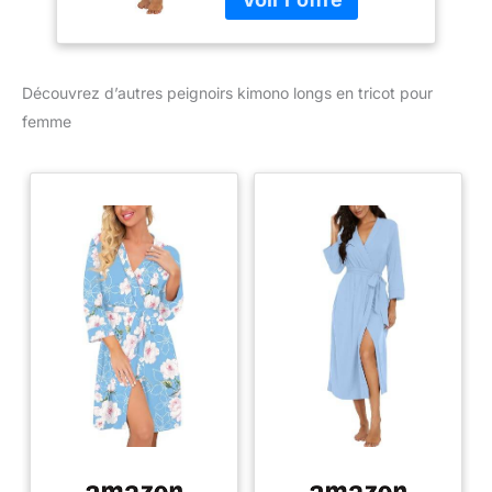
(US 4-6), M = (US 8-10),
L = (US 12-14), XL = (US
16-18), XXL = (US 20).
Ceci est conforme à la
Découvrez d’autres peignoirs kimono longs en tricot pour
taille, veuillez acheter en
femme
fonction de votre taille
normale.
【Caractéristiques】:
robe élégante avec
manches 3/4 et longueur
mi-mollet pour femme.
Utilisez les poches
latérales pour garder les
mains au chaud ou pour
ranger une clé et
d'autres objets
personnels. Fermeture à
nouer réglable pour un
ajustement confortable
et facile à mettre et à
enlever. 【Sentiments】: