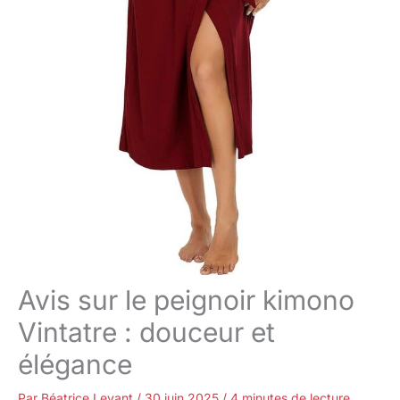
Avis sur le peignoir kimono
Vintatre : douceur et
élégance
Par
Béatrice Levant
/
30 juin 2025
/
4 minutes de lecture