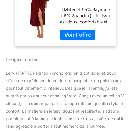
tricot léger et doux
【Matériel: 95% Rayonne
avec col en V pour
+ 5% Spandex】: le tissu
femme, B03
est doux, confortable et
Bordeaux, L
léger pour votre vie
quotidienne. Taille : S =
(US 4-6), M = (US 8-10),
L = (US 12-14), XL = (US
16-18), XXL = (US 20).
Ceci est conforme à la
Design et confort
taille, veuillez acheter en
fonction de votre taille
Le VINTATRE Peignoir kimono long en tricot léger et doux
normale.
offre une expérience de confort remarquable, un point crucial
【Caractéristiques】:
pour tout vêtement d’intérieur. Dès que je l’ai enfilé, j’ai été
robe élégante avec
manches 3/4 et longueur
surpris par sa douceur et sa légèreté. Conçu avec un col en V
mi-mollet pour femme.
élégant, il se démarque par sa coupe raffinée qui allie style et
Utilisez les poches
confort. La matière en jersey, douce et respirante, s’adapte
latérales pour garder les
parfaitement à la morphologie sans être trop ajustée, ce qui le
mains au chaud ou pour
rend agréable à porter à tout moment de la journée.
ranger une clé et