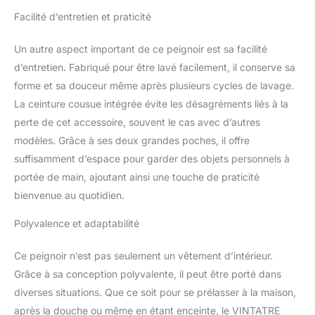
d'autres objets
Facilité d’entretien et praticité
personnels. Fermeture à
nouer réglable pour un
ajustement confortable
Un autre aspect important de ce peignoir est sa facilité
et facile à mettre et à
d’entretien. Fabriqué pour être lavé facilement, il conserve sa
enlever. 【Sentiments】:
forme et sa douceur même après plusieurs cycles de lavage.
ces peignoirs sont
La ceinture cousue intégrée évite les désagréments liés à la
conçus pour tomber
magnifiquement autour
perte de cet accessoire, souvent le cas avec d’autres
de la tige pour leur
modèles. Grâce à ses deux grandes poches, il offre
donner un attrait sexy. Et
suffisamment d’espace pour garder des objets personnels à
il peut garder votre corps
portée de main, ajoutant ainsi une touche de praticité
au chaud après le bain
bienvenue au quotidien.
ou pendant une journée
fraîche. Veuillez porter ce
Polyvalence et adaptabilité
peignoir afin que vous
puissiez vous détendre
où que vous soyez et
Ce peignoir n’est pas seulement un vêtement d’intérieur.
peu importe qui est
Grâce à sa conception polyvalente, il peut être porté dans
autour. Occasions : nos
diverses situations. Que ce soit pour se prélasser à la maison,
peignoirs de bain sont
après la douche ou même en étant enceinte, le VINTATRE
adaptés pour le bain, le