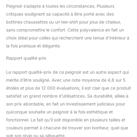
sommeil, la détente, les
Peignoir s’adapte à toutes les circonstances. Plusieurs
mariages, etc. Ce
critiques soulignent sa capacité à être porté avec des
peignoir chéri est un
bottines chaussettes ou un tee-shirt pour plus de chaleur,
meilleur choix pour votre
sans compromettre le confort. Cette polyvalence en fait un
temps libre.
choix idéal pour celles qui recherchent une tenue d’intérieur à
la fois pratique et élégante.
Rapport qualité-prix
Le rapport qualité-prix de ce peignoir est un autre aspect qui
mérite d’être souligné. Avec une note moyenne de 4,6 sur 5
étoiles et plus de 12 000 évaluations, il est clair que ce produit
satisfait un grand nombre d’utilisatrices. Sa durabilité, alliée à
son prix abordable, en fait un investissement judicieux pour
quiconque souhaite un peignoir à la fois esthétique et
fonctionnel. Le fait qu’il soit disponible en plusieurs tailles et
couleurs permet à chacune de trouver son bonheur, quel que
soit son style ou sa silhouette.