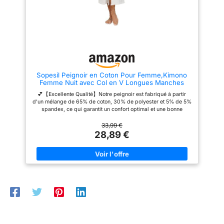
mignonne. 💕 【Occasions】 :
puissiez vous détendre, peu
Nos robes de bain sont
importe où vous êtes et qui vous
adaptées pour le bain, le
entoure. ☀️【Anlässe】: Le
sommeil, la détente, le mariage,
peignoir de matinée PrinStory
etc. Cette robe adorable est le
convient pour le bain, le
meilleur choix pour votre temps
sommeil, la paresse, le
libre. 💕 【Choix de cadeau】 :
mariage, etc. Cette robe
Ce merveilleux vêtement de nuit
préférée est le meilleur choix
est un cadeau parfait pour votre
pour votre temps libre. ☀️
sœur, femme, mère et petite
【Choix de cadeau】 : Cette
Sopesil Peignoir en Coton Pour Femme,Kimono
amie.
merveilleuse lingerie de nuit est
Femme Nuit avec Col en V Longues Manches
un cadeau parfait pour votre
Robe de Nuit Femme avec Poches, Blanc,XXL
sœur, femme, mère et amie. Ce
💕【Excellente Qualité】Notre peignoir est fabriqué à partir
peignoir est un bon choix
d'un mélange de 65% de coton, 30% de polyester et 5% de 5%
comme cadeau.
spandex, ce qui garantit un confort optimal et une bonne
respirabilité. Le tissu est d'une qualité exceptionnelle et tombe
magnifiquement bien. Ce peignoir est très absorbant et vous
33,99 €
garde au sec et à l'aise. De plus, la ceinture assure une coupe
28,89 €
parfaite qui s'adapte facilement à vos besoins. 💕【Un design
agréable】Ce peignoir douillet est doté de cravates et d'une
encolure en V sur mesure, ainsi que de deux poches plaquées
pratiques sur le devant. Ces poches sont idéales pour ranger
votre téléphone portable, votre télécommande ou tout autre
objet important dont vous pourriez avoir besoin. Ce peignoir
vous permet de profiter à la fois d'une apparence élégante et
d'une fonctionnalité, tout en garantissant un ajustement
confortable et un accès facile à vos affaires. 💕【Occasions】
Nos luxueux peignoirs sont spécialement conçus pour vous
offrir un confort ultime. Vous pouvez profiter d'une journée de
détente à la maison tout en portant nos longs peignoirs kimono.