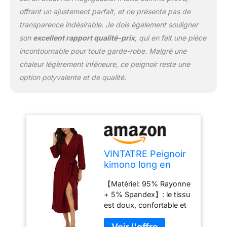
peignoir afin que vous
offrant un ajustement parfait, et ne présente pas de
puissiez vous détendre
transparence indésirable. Je dois également souligner
où que vous soyez et
son
excellent rapport qualité-prix
, qui en fait une pièce
peu importe qui est
autour. Occasions : nos
incontournable pour toute garde-robe. Malgré une
peignoirs de bain sont
chaleur légèrement inférieure, ce peignoir reste une
adaptés pour le bain, le
option polyvalente et de qualité.
sommeil, la détente, les
mariages, etc. Ce
peignoir chéri est un
meilleur choix pour votre
temps libre.
VINTATRE Peignoir
kimono long en
tricot léger et doux
【Matériel: 95% Rayonne
avec col en V pour
+ 5% Spandex】: le tissu
femme, B03
est doux, confortable et
Bordeaux, L
léger pour votre vie
quotidienne. Taille : S =