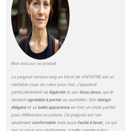
robe élégante avec
manches 3/4 et longueur
mi-mollet pour femme.
Utilisez les poches
latérales pour garder les
mains au chaud ou pour
ranger une clé et
d'autres objets
personnels. Fermeture à
nouer réglable pour un
ajustement confortable
Mon avis sur ce produit
et facile à mettre et à
enlever. 【Sentiments】:
Le peignoir kimono long en tricot de VINTATRE est un
ces peignoirs sont
véritable coup de cœur pour moi. J’apprécie
conçus pour tomber
particulièrement sa
légèreté
et son
tissu doux
, qui le
magnifiquement autour
de la tige pour leur
rendent
agréable à porter
au quotidien. Son
design
donner un attrait sexy. Et
élégant
et sa
belle apparence
en font un choix parfait
il peut garder votre corps
pour différentes occasions. Ce peignoir est non
au chaud après le bain
seulement
confortable
mais aussi
facile à laver
, ce qui
ou pendant une journée
fraîche. Veuillez porter ce
est un atout non négligeable. Il taille comme prévu,