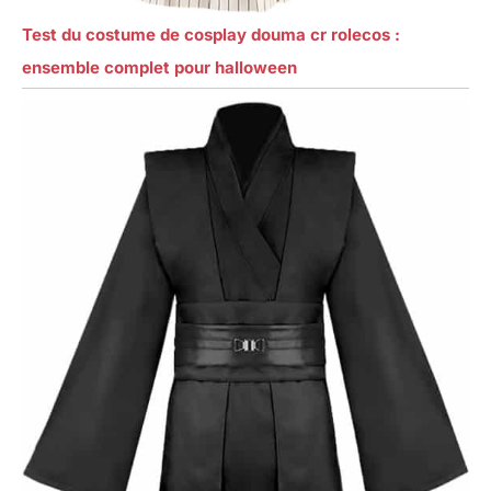
Test du costume de cosplay douma cr rolecos :
ensemble complet pour halloween