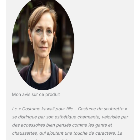
kawaii lolita. Le costume
de soubrette Lolita
comprend : 1 robe, 1
tablier, 1 couvre-chef
oreilles de chat en fausse
fourrure, 1 couvre-chef
de soubrette française, 1
paire de chaussettes
hautes Lolita avec nœud
papillon, 1 paire de gants
lisses en satin, 8 pièces.
Nombreux accessoires,
tenue de soubrette
classique noire, blanche
Mon avis sur ce produit
et rose, avec joli tablier
en dentelle blanche,
Le « Costume kawaii pour fille – Costume de soubrette »
coiffe et gants en
fourrure et chaussettes
se distingue par son esthétique charmante, valorisée par
Lolita avec nœud, pour
des accessoires bien pensés comme les gants et
un cosplay parfait pour
chaussettes, qui ajoutent une touche de caractère. La
un cosplay sexy de