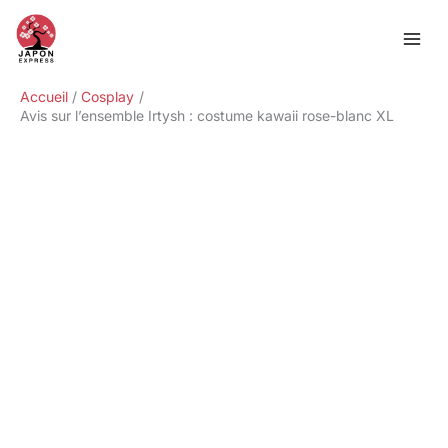
Aller
Rechercher
au
contenu
Accueil
Cosplay
Avis sur l’ensemble Irtysh : costume kawaii rose-blanc XL