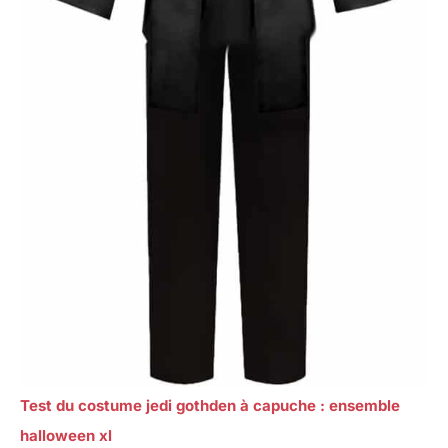
Test du costume jedi gothden à capuche : ensemble
halloween xl