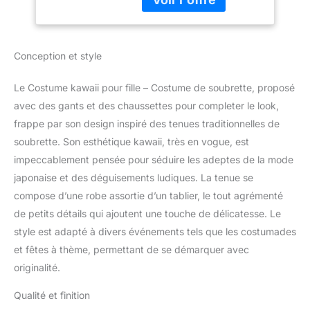
ajustement précis.
XL
Matériau : polyester,
coton, bien fait, doux et
confortable au toucher,
Conception et style
jolie tenue de soubrette
kawaii lolita. Le costume
Le Costume kawaii pour fille – Costume de soubrette, proposé
de soubrette Lolita
comprend : 1 robe, 1
avec des gants et des chaussettes pour completer le look,
tablier, 1 couvre-chef
frappe par son design inspiré des tenues traditionnelles de
oreilles de chat en fausse
soubrette. Son esthétique kawaii, très en vogue, est
fourrure, 1 couvre-chef
impeccablement pensée pour séduire les adeptes de la mode
de soubrette française, 1
japonaise et des déguisements ludiques. La tenue se
paire de chaussettes
hautes Lolita avec nœud
compose d’une robe assortie d’un tablier, le tout agrémenté
papillon, 1 paire de gants
de petits détails qui ajoutent une touche de délicatesse. Le
lisses en satin, 8 pièces.
style est adapté à divers événements tels que les costumades
Nombreux accessoires,
et fêtes à thème, permettant de se démarquer avec
tenue de soubrette
classique noire, blanche
originalité.
et rose, avec joli tablier
en dentelle blanche,
Qualité et finition
coiffe et gants en