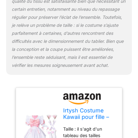
qualité du tissu est satisfaisante bien que nécessitant un
soubrette fringante.
certain entretien, notamment au niveau du repassage
régulier pour préserver l’éclat de l’ensemble. Toutefois,
je relève un problème de taille : si le costume s’ajuste
parfaitement à certaines, d’autres rencontrent des
difficultés avec le dimensionnement du tablier. Bien que
la conception et la coupe puissent être améliorées,
l’ensemble reste séduisant, mais il est essentiel de
vérifier les mesures soigneusement avant achat.
Irtysh Costume
Kawaii pour fille –
Robe de soubrette
Taille : il s'agit d'un
française – Gants
tableau des tailles
d'oreilles de chat