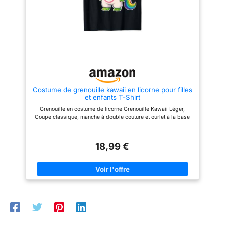
blanche, un diadème à oreilles
blanche, un diadème à oreilles
de chat pelucheux et des gants
de chat pelucheux et des gants
et des chaussettes lolita à
et des chaussettes lolita à
nœud, vous permettent de
nœud, vous permettent de
cosplayer parfaitement une
cosplayer parfaitement une
tenue sexy de soubrette lolita
tenue sexy de soubrette lolita
française. Parfait pour :
française. Parfait pour :
Cosplay, Halloween, cadeau de
Cosplay, Halloween, cadeau de
jour spécial, cadeau de Saint-
jour spécial, cadeau de Saint-
Valentin, soirée, fête de cam-
Valentin, soirée, fête de cam-
girl, accessoires de costume de
girl, accessoires de costume de
Costume de grenouille kawaii en licorne pour filles
soubrette animée, accessoires
soubrette animée, accessoires
et enfants T-Shirt
de déguisement amusants,
de déguisement amusants,
photographie, costumes de nuit
photographie, costumes de nuit
Grenouille en costume de licorne Grenouille Kawaii Léger,
amusants, fête d'anniversaire,
amusants, fête d'anniversaire,
Coupe classique, manche à double couture et ourlet à la base
cosplay animal, festival de la
cosplay animal, festival de la
bière, cosplay de soubrette
bière, cosplay de soubrette
Neko Halloween, etc.
Neko Halloween, etc.
18,99 €