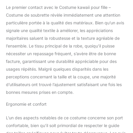
fourrure et chaussettes
Le premier contact avec le Costume kawaii pour fille –
Lolita avec nœud, pour
Costume de soubrette révèle immédiatement une attention
un cosplay parfait pour
particulière portée à la qualité des matériaux. Bien qu’un avis
un cosplay sexy de
signale une qualité textile à améliorer, les appréciations
soubrette fringante.
majoritaires saluent la robustesse et la texture agréable de
l’ensemble. Le tissu principal de la robe, quoiqu’il puisse
nécessiter un repassage fréquent, s’avère être de bonne
facture, garantissant une durabilité appréciable pour des
usages répétés. Malgré quelques disparités dans les
perceptions concernant la taille et la coupe, une majorité
d’utilisateurs ont trouvé l’ajustement satisfaisant une fois les
bonnes mesures prises en compte.
Ergonomie et confort
L’un des aspects notables de ce costume concerne son port
confortable, bien qu’il soit primordial de respecter le guide