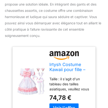
propose une solution idéale. En intégrant des gants et des
chaussettes assortis, ce costume offre une combinaison
harmonieuse et ludique qui saura séduire et captiver. Vous
pouvez ainsi vous démarquer avec élégance tout en alliant le
côté pratique à l’allure ravissante de cet ensemble
soigneusement conçu.
Irtysh Costume
Kawaii pour fille –
Robe de soubrette
Taille : il s'agit d'un
française – Gants
tableau des tailles
d'oreilles de chat
asiatiques, veuillez vous
en fourrure –
référer au tour de poitrine
Ensemble
74,78 €
et de taille ci-dessous
chaussettes –
afin de garantir un
Rose-blanc, taille