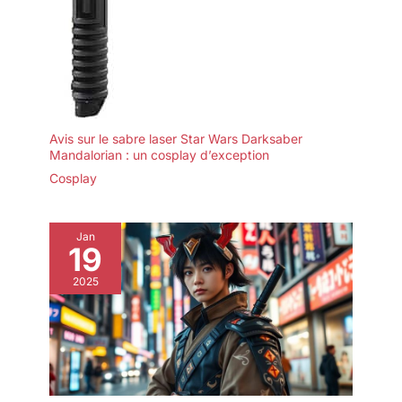
Avis sur le sabre laser Star Wars Darksaber
Mandalorian : un cosplay d’exception
Cosplay
Jan
19
2025