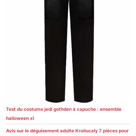
Test du costume jedi gothden à capuche : ensemble
halloween xl
Avis sur le déguisement adulte Kroilucaly 7 pièces pour