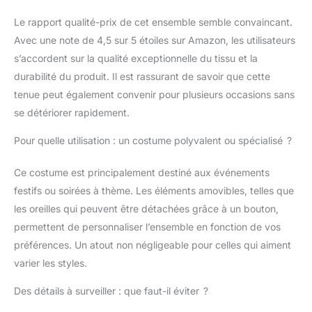
anniversaires de
couple, fêtes à la
Le rapport qualité-prix de cet ensemble semble convaincant.
piscine, fêtes de
Avec une note de 4,5 sur 5 étoiles sur Amazon, les utilisateurs
cosplay, Comic-Con,
s’accordent sur la qualité exceptionnelle du tissu et la
fêtes d'anniversaire,
durabilité du produit. Il est rassurant de savoir que cette
etc. 【Matériau】 Ce
vêtement est fait de
tenue peut également convenir pour plusieurs occasions sans
tissu tricoté
se détériorer rapidement.
confortable et
extensible et est
Pour quelle utilisation : un costume polyvalent ou spécialisé ?
disponible dans les
tailles S-L. Le tissu est
Ce costume est principalement destiné aux événements
doux et agréable pour
festifs ou soirées à thème. Les éléments amovibles, telles que
la peau, confortable à
les oreilles qui peuvent être détachées grâce à un bouton,
porter, et les oreilles de
lapin en peluche
permettent de personnaliser l’ensemble en fonction de vos
complètent la tenue, la
préférences. Un atout non négligeable pour celles qui aiment
rendant sexy et
varier les styles.
mignonne à la fois.
【Garantie
Des détails à surveiller : que faut-il éviter ?
authentique】