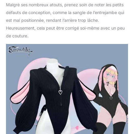
KORURACLUB est le
Malgré ses nombreux atouts, prenez soin de noter les petits
seul vendeur officiel de
défauts de conception, comme la sangle de l’entrejambe qui
ce produit sur Amazon.
Méfiez-vous des
est mal positionnée, rendant l’arrière trop lâche.
fausses offres utilisant
Heureusement, cela peut être corrigé soi-même avec un peu
nos images. Achetez
de couture.
en toute confiance
dans notre boutique
autorisée. Veuillez
choisir la bonne taille
dans notre tableau des
tailles détaillé avant
d'acheter. Si vous avez
des questions après
votre achat, veuillez
nous contacter. Nous
trouverons une
solution avec vous.