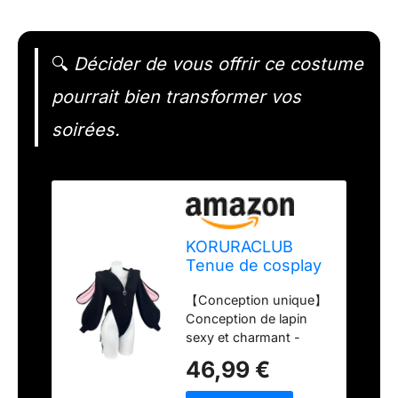
🔍
Décider de vous offrir ce costume
pourrait bien transformer vos
soirées.
KORURACLUB
Tenue de cosplay
sexy de lapin (3
【Conception unique】
pièces) Lingerie
Conception de lapin
noire pour femme
sexy et charmant -
Costume
Transformez-vous en
d'animaux Body
46,99 €
un bébé lapin mignon
lapin(L-2XL)
et charmant. Les