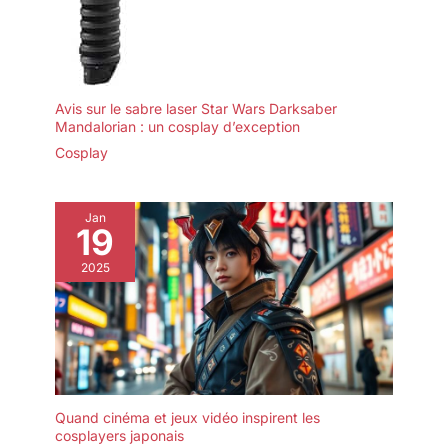
Avis sur le sabre laser Star Wars Darksaber
Mandalorian : un cosplay d’exception
Cosplay
Jan
19
2025
Quand cinéma et jeux vidéo inspirent les
cosplayers japonais