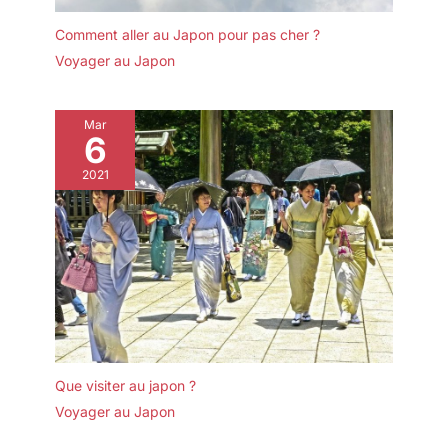
Comment aller au Japon pour pas cher ?
Voyager au Japon
Mar
6
2021
Que visiter au japon ?
Voyager au Japon