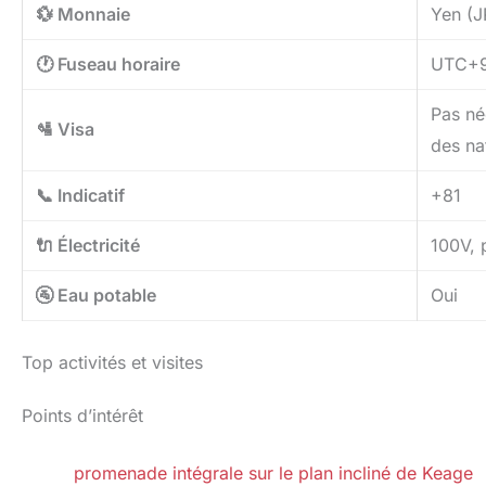
💱 Monnaie
Yen (J
🕐 Fuseau horaire
UTC+
Pas né
🛂 Visa
des na
📞 Indicatif
+81
🔌 Électricité
100V, 
🚰 Eau potable
Oui
Top activités et visites
Points d’intérêt
promenade intégrale sur le plan incliné de Keage