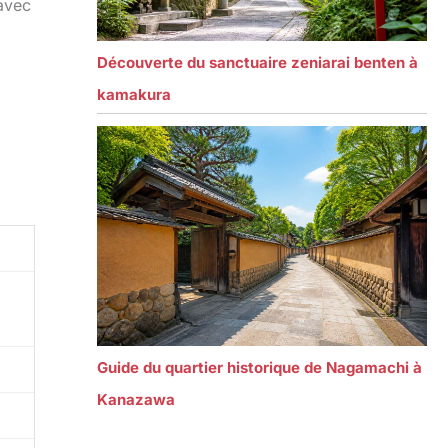
avec
Découverte du sanctuaire zeniarai benten à
kamakura
Guide du quartier historique de Nagamachi à
Kanazawa