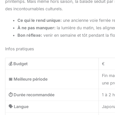
printemps. Mais même hors saison, la balade séduit par 
des incontournables culturels.
Ce qui le rend unique:
une ancienne voie ferrée r
À ne pas manquer:
la lumière du matin, les aligne
Bon réflexe:
venir en semaine et tôt pendant la flor
Infos pratiques
💰 Budget
€
Fin mar
📅 Meilleure période
une pr
⏱️ Durée recommandée
1 à 2 
🗣️ Langue
Japona