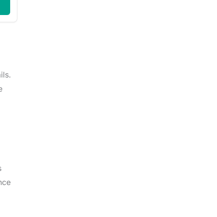
ils.
e
s
nce