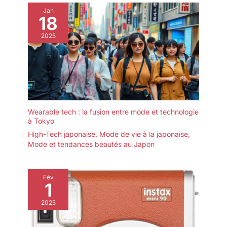
Jan
18
2025
Wearable tech : la fusion entre mode et technologie
à Tokyo
High-Tech japonaise
,
Mode de vie à la japonaise
,
Mode et tendances beautés au Japon
Fév
1
2025