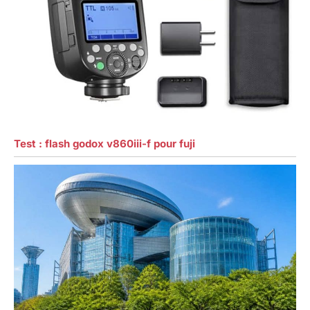
Test : flash godox v860iii-f pour fuji