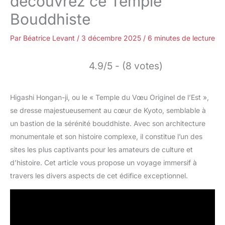
découvrez ce Temple
Bouddhiste
Par
Béatrice Levant
/
3 décembre 2025
/
6 minutes de lecture
4.9/5 - (8 votes)
Higashi Hongan-ji, ou le « Temple du Vœu Originel de l’Est »,
se dresse majestueusement au cœur de Kyoto, semblable à
un bastion de la sérénité bouddhiste. Avec son architecture
monumentale et son histoire complexe, il constitue l’un des
sites les plus captivants pour les amateurs de culture et
d’histoire. Cet article vous propose un voyage immersif à
travers les divers aspects de cet édifice exceptionnel.