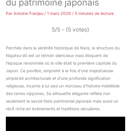
du patrimoine japonais
Par
Antoine Franjeu
/
1 mars 2026
/
5 minutes de lecture
5/5 - (5 votes)
Perchée dans la sérénité historique de Nara, la structure du
Nigatsu-dô est un témoin silencieux mais éloquent de
l’époque renommée où la ville était la première capitale du
Japon. Ce pavillon, empreint à la fois d’une majestueuse
simplicité architecturale et d’une profonde signification
religieuse, incarne à lui seul un morceau d’histoire indélébile
des terres nippones. Sa silhouette élégante reflète non
seulement le savoir-faire patrimonial japonais mais aussi un
récit riche en événements et traditions séculaires.