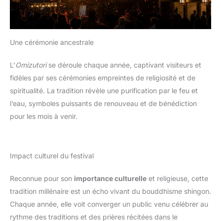
Une cérémonie ancestrale
L’
Omizutori
se déroule chaque année, captivant visiteurs et
fidèles par ses cérémonies empreintes de religiosité et de
spiritualité. La tradition révèle une purification par le feu et
l’eau, symboles puissants de renouveau et de bénédiction
pour les mois à venir.
Impact culturel du festival
Reconnue pour son
importance culturelle
et religieuse, cette
tradition millénaire est un écho vivant du bouddhisme shingon.
Chaque année, elle voit converger un public venu célébrer au
rythme des traditions et des prières récitées dans le