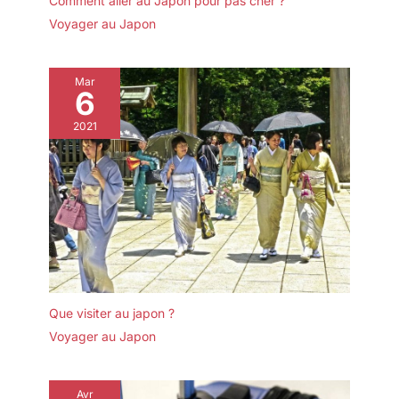
Comment aller au Japon pour pas cher ?
Voyager au Japon
Mar
6
2021
Que visiter au japon ?
Voyager au Japon
Avr