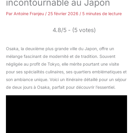
incontournable au Japon
Par
Antoine Franjeu
/
25 février 2026
/
5 minutes de lecture
4.8/5 - (5 votes)
Osaka, la deuxième plus grande ville du Japon, offre un
mélange fascinant de modernité et de tradition. Souvent
négligée au profit de Tokyo, elle mérite pourtant une visite
pour ses spécialités culinaires, ses quartiers emblématiques et
son ambiance unique. Voici un itinéraire détaillé pour un séjour
de deux jours à Osaka, parfait pour découvrir l’essentiel.