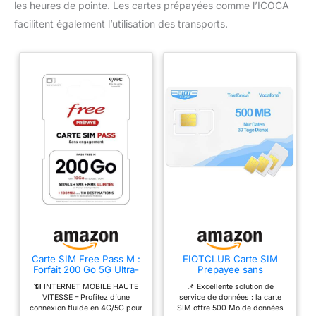
les heures de pointe. Les cartes prépayées comme l’ICOCA
facilitent également l’utilisation des transports.
Carte SIM Free Pass M :
EIOTCLUB Carte SIM
Forfait 200 Go 5G Ultra-
Prepayee sans
Data + Appels/SMS
Engagement, Carte SIM
📶 INTERNET MOBILE HAUTE
📌 Excellente solution de
Illimités & 10 Go depuis
Compatible avec Le
VITESSE – Profitez d’une
service de données : la carte
l’Europe – Offre Mobile
Réseau de 30 Pays
connexion fluide en 4G/5G pour
SIM offre 500 Mo de données
Sans Engagement
Européens, pour LTE