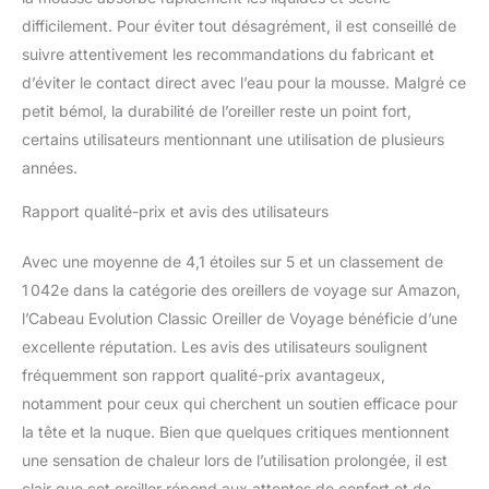
forme : contrairement à
difficilement. Pour éviter tout désagrément, il est conseillé de
d'autres oreillers de
suivre attentivement les recommandations du fabricant et
nuque pour le voyage,
notre oreiller en mousse
d’éviter le contact direct avec l’eau pour la mousse. Malgré ce
à mémoire de forme
petit bémol, la durabilité de l’oreiller reste un point fort,
double densité dispose
certains utilisateurs mentionnant une utilisation de plusieurs
de supports latéraux
années.
surélevés et d'un dos
plat pour un
Rapport qualité-prix et avis des utilisateurs
positionnement sain de
la colonne vertébrale et
un confort pendant le
Avec une moyenne de 4,1 étoiles sur 5 et un classement de
repos. Housse lavable :
1 042e dans la catégorie des oreillers de voyage sur Amazon,
pas besoin de vous
l’Cabeau Evolution Classic Oreiller de Voyage bénéficie d’une
soucier des odeurs
excellente réputation. Les avis des utilisateurs soulignent
indésirables ou des
fréquemment son rapport qualité-prix avantageux,
microbes sales, la
housse amovible du
notamment pour ceux qui cherchent un soutien efficace pour
coussin de voyage
la tête et la nuque. Bien que quelques critiques mentionnent
classique Cabeau
une sensation de chaleur lors de l’utilisation prolongée, il est
Evolution le rend facile à
clair que cet oreiller répond aux attentes de confort et de