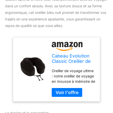
dans un confort absolu. Avec sa texture douce et sa forme
ergonomique, cet oreiller bleu nuit promet de transformer vos
trajets en une expérience apaisante, vous garantissant un
repos de qualité où que vous alliez.
Cabeau Evolution
Classic Oreiller de
Voyage en Mousse
Oreiller de voyage ultime
à mémoire de
: notre oreiller de voyage
Forme Bleu Nuit
en mousse à mémoire de
forme est l'oreiller de
voiture idéal pour les
voyages en voiture ou le
parfait coussin de nuque
en avion pour attraper un
Le design et la conception