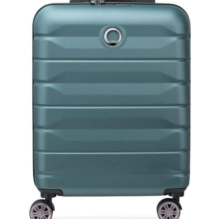
place, exactement là où
vous le souhaitez et en
avez besoin. Il suffit de
régler les supports
latéraux surélevés sur
vos oreilles pour un
ajustement sécurisé.
Entreprise basée aux
États-Unis : conceptions
brevetées avec la
direction à court de siège
à Los Angeles, CA