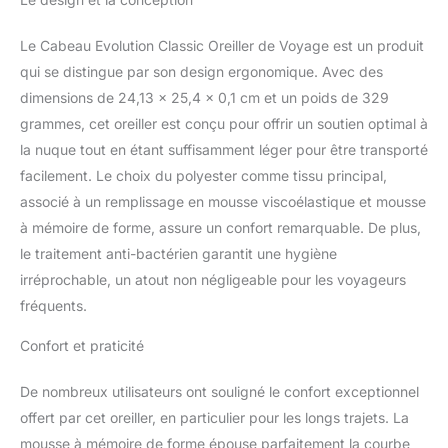
peu de sommeil pendant
un long vol. Complétez
votre kit de voyage avec
Le Cabeau Evolution Classic Oreiller de Voyage est un produit
cet oreiller de soutien de
qui se distingue par son design ergonomique. Avec des
qualité supérieure pour
dimensions de 24,13 x 25,4 x 0,1 cm et un poids de 329
éviter les douleurs
grammes, cet oreiller est conçu pour offrir un soutien optimal à
cervicales. Certifié B
CORP : nous nous
la nuque tout en étant suffisamment léger pour être transporté
engageons à créer des
facilement. Le choix du polyester comme tissu principal,
accessoires confortables
associé à un remplissage en mousse viscoélastique et mousse
qui offrent non
à mémoire de forme, assure un confort remarquable. De plus,
seulement un confort et
un soutien
le traitement anti-bactérien garantit une hygiène
exceptionnels, mais
irréprochable, un atout non négligeable pour les voyageurs
reflètent également notre
fréquents.
dévouement à la
durabilité
Confort et praticité
environnementale, à la
responsabilité sociale et
De nombreux utilisateurs ont souligné le confort exceptionnel
aux pratiques
offert par cet oreiller, en particulier pour les longs trajets. La
commerciales éthiques.
S'endormir et rester
mousse à mémoire de forme épouse parfaitement la courbe