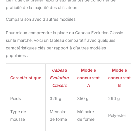
laver, toujours frais pour
votre prochain voyage.
praticité de la majorité des utilisateurs.
Compatible avec les
écouteurs : le meilleur
Comparaison avec d’autres modèles
ami de vos écouteurs et
écouteurs. Nos oreillers
Pour mieux comprendre la place du Cabeau Evolution Classic
aident à les maintenir en
sur le marché, voici un tableau comparatif avec quelques
place, exactement là où
caractéristiques clés par rapport à d’autres modèles
vous le souhaitez et en
populaires :
avez besoin. Il suffit de
régler les supports
latéraux surélevés sur
Cabeau
Modèle
Modèle
vos oreilles pour un
Caractéristique
Evolution
concurrent
concurrent
ajustement sécurisé.
Classic
A
B
Entreprise basée aux
États-Unis : conceptions
Poids
329 g
350 g
290 g
brevetées avec la
direction à court de siège
à Los Angeles, CA
Type de
Mémoire
Mémoire
Polyester
mousse
de forme
de forme