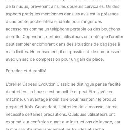
endormi :
de la nuque, prévenant ainsi les douleurs cervicales. Un des
soigneusement conçu et
aspects pratiques mentionnés dans les avis est la présence
conçu, ce coussin de
d’une petite poche latérale, idéale pour ranger des
nuque pour dormir en
voyage est fait pour
accessoires comme un téléphone portable ou des bouchons
vous aider à vous
d’oreille. Cependant, certains utilisateurs ont noté que l’oreiller
endormir dans n'importe
peut sembler encombrant dans des situations de bagages à
quelle position. Soutien à
main limités. Heureusement, il est possible de le compresser
360 degrés et fermoirs à
avec un sac de compression pour un gain de place.
l'avant qui bercent votre
tête pour plus de stabilité
Entretien et durabilité
pour vous aider à rester
endormi. Dos plat et fin
breveté : le coussin plat
L’oreiller Cabeau Evolution Classic se distingue par sa facilité
et fin aligne votre
d’entretien. La housse est amovible et peut être lavée en
colonne vertébrale,
machine, un avantage indéniable pour maintenir le produit
relaxant les muscles du
propre et frais. Cependant, l’entretien de la mousse interne
dos et libérant toute
cette tension refoulée.
nécessite certaines précautions. Quelques utilisateurs ont
Design ergonomique en
exprimé leur confusion quant aux instructions de lavage, car
mousse à mémoire de
la mousse absorbe rapidement les liquides et sèche