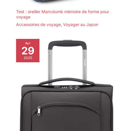
Test : oreiller Marcolumb mémoire de forme pour
voyage
Accessoires de voyage
,
Voyager au Japon
Avr
29
2025