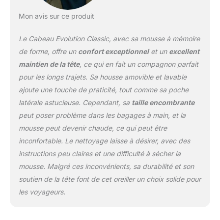
reflètent également notre
dévouement à la
Mon avis sur ce produit
durabilité
environnementale, à la
Le Cabeau Evolution Classic, avec sa mousse à mémoire
responsabilité sociale et
de forme, offre un
confort exceptionnel
et un
excellent
aux pratiques
maintien de la tête
, ce qui en fait un compagnon parfait
commerciales éthiques.
pour les longs trajets. Sa housse amovible et lavable
S'endormir et rester
endormi :
ajoute une touche de praticité, tout comme sa poche
soigneusement conçu et
latérale astucieuse. Cependant, sa
taille encombrante
conçu, ce coussin de
peut poser problème dans les bagages à main, et la
nuque pour dormir en
mousse peut devenir chaude, ce qui peut être
voyage est fait pour
vous aider à vous
inconfortable. Le nettoyage laisse à désirer, avec des
endormir dans n'importe
instructions peu claires et une difficulté à sécher la
quelle position. Soutien à
mousse. Malgré ces inconvénients, sa durabilité et son
360 degrés et fermoirs à
soutien de la tête font de cet oreiller un choix solide pour
l'avant qui bercent votre
tête pour plus de stabilité
les voyageurs.
pour vous aider à rester
endormi. Dos plat et fin