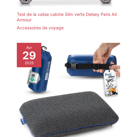
Test de la valise cabine Slim verte Delsey Paris Air
Armour
Accessoires de voyage
Avr
29
2025