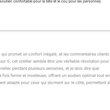
 soutien confortable pour la tête et le cou pour les personnes
s Grâce au matériau spécial Tempur, le coussin réagit à la
ds du corps et s'adapte ainsi individuellement à vos besoins La
n amovible est lavable à 60°C et est composée à 99 percent de
ent d'élasthanne. Dimensions du coussin : 43 x 63 x 12,5 cm
 : 3 ans. Vous trouverez les conditions de garantie dans la
ations techniques supplémentaires ». Vos droits de garantie
acts
 qui promet un confort inégalé, et les commentaires clients
ur 5, cet oreiller semble être une véritable révolution pour
oreiller pendant plusieurs semaines, et je dois dire que
a fois ferme et moelleuse, offrant un soutien optimal tout en
ent adapté pour ceux qui dorment sur le côté, permettant a