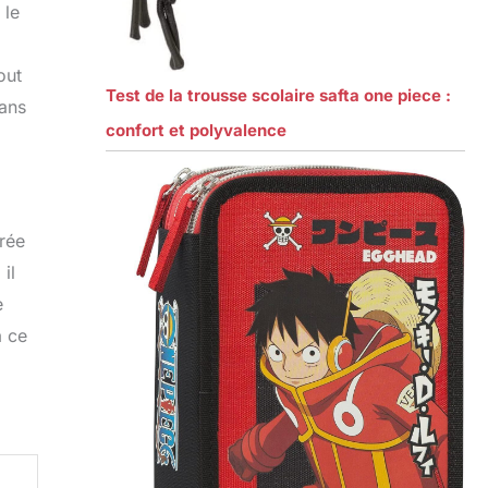
 le
out
Test de la trousse scolaire safta one piece :
dans
confort et polyvalence
urée
il
e
a ce