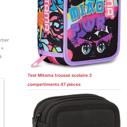
urber
 x
à
Test Mitama trousse scolaire 3
compartiments 47 pièces