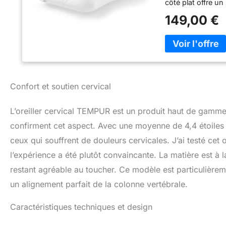
côté plat offre un
dormant sur le do
149,00 €
chaleur et au poi
housse de coussi
polyester, 1 perc
Garantie fabricant
rubrique « Inform
légaux restent int
Confort et soutien cervical
L’oreiller cervical TEMPUR est un produit haut de gamme
confirment cet aspect. Avec une moyenne de 4,4 étoiles s
ceux qui souffrent de douleurs cervicales. J’ai testé cet 
l’expérience a été plutôt convaincante. La matière est à l
restant agréable au toucher. Ce modèle est particulièrem
un alignement parfait de la colonne vertébrale.
Caractéristiques techniques et design