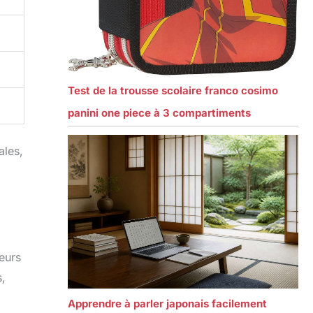
Test de la trousse scolaire franco cosimo
panini one piece à 3 compartiments
ales,
leurs
s,
Apprendre à parler japonais facilement