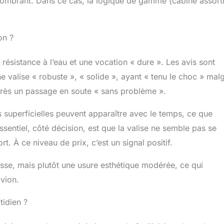
ombrant. Dans ce cas, la logique de gamme (cabine assort
on ?
ésistance à l’eau et une vocation « dure ». Les avis sont
ne valise « robuste », « solide », ayant « tenu le choc » mal
près un passage en soute « sans problème ».
uperficielles peuvent apparaître avec le temps, ce que
sentiel, côté décision, est que la valise ne semble pas se
t. À ce niveau de prix, c’est un signal positif.
casse, mais plutôt une usure esthétique modérée, ce qui
avion.
tidien ?