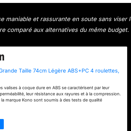
se maniable et rassurante en soute sans viser l
re comparé aux alternatives du même budget.
 Grande Taille 74cm Légère ABS+PC 4 roulettes,
es valises à coque dure en ABS se caractérisent par leur
mperméabilité, leur résistance aux rayures et à la compression.
la marque Kono sont soumis à des tests de qualité
 que les chutes et les rayures. ROUES SPINNER 360 °: Les
ctionnelles silencieuses silencieuses peuvent bouger dans
tions pour une mobilité facile. Elles ont été testées de manière
s différentes conditions de route en mettant l'accent sur
la résistance aux dommages. Facilitent beaucoup plus votre