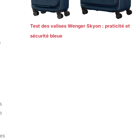
Test des valises Wenger Skyon : praticité et
sécurité bleue
e
s
e
hes