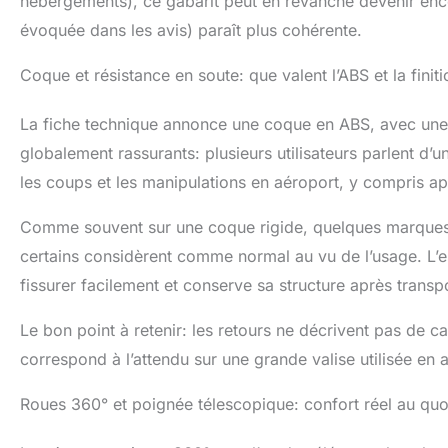
hébergements), ce gabarit peut en revanche devenir enc
évoquée dans les avis) paraît plus cohérente.
Coque et résistance en soute: que valent l’ABS et la finiti
La fiche technique annonce une coque en ABS, avec une r
globalement rassurants: plusieurs utilisateurs parlent d’u
les coups et les manipulations en aéroport, y compris a
Comme souvent sur une coque rigide, quelques marques s
certains considèrent comme normal au vu de l’usage. L’es
fissurer facilement et conserve sa structure après transpor
Le bon point à retenir: les retours ne décrivent pas de 
correspond à l’attendu sur une grande valise utilisée en 
Roues 360° et poignée télescopique: confort réel au quo