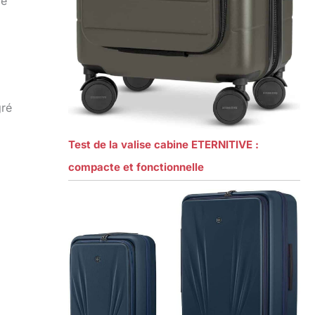
ie
gré
Test de la valise cabine ETERNITIVE :
compacte et fonctionnelle