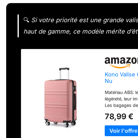
🔍
Si votre priorité est une grande vali
haut de gamme, ce modèle mérite d’êt
Kono Valise
Nu
Matériau ABS: l
légèreté, leur i
Les bagages de 
rigoureux, tels
78,99 €
roues multidire
toutes les direc
approfondie dan
l'endurance et 