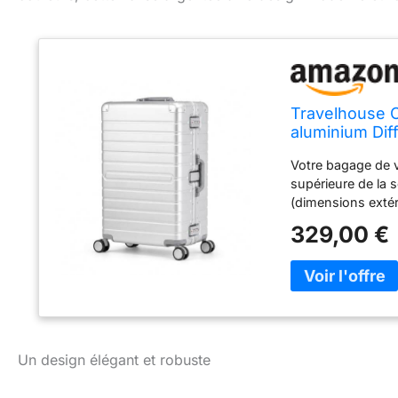
Travelhouse O
aluminium Diff
Votre bagage de v
supérieure de la s
(dimensions extér
voyage parfait po
329,00 €
confortable : la f
supplémentaires A
et garantit une m
restreints. La poi
intérieure : la v
avec des sangles 
ajustées aux coins
Un design élégant et robuste
plaque de rangem
ranger le linge, l