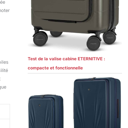
pée
noter
Test de la valise cabine ETERNITIVE :
iles
compacte et fonctionnelle
lité
t
que