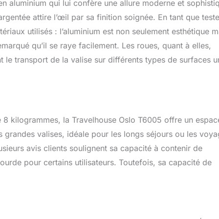
n aluminium qui lui confère une allure moderne et sophisti
ent retirée. ✅ Matériau : les chariots OSLO en aluminium sont
inium anodisé de haute qualité. Renforcée par un cadre en
argentée attire l’œil par sa finition soignée. En tant que test
ment stable équipé d'un joint en caoutchouc. Le chariot en
tériaux utilisés : l’aluminium est non seulement esthétique m
ité supérieure devient plus individuel à chaque voyage et est
remarqué qu’il se raye facilement. Les roues, quant à elles,
oins en aluminium extra durci offrent une protection optimale sur
n cas d'humidité élevée et de variations de température
le transport de la valise sur différents types de surfaces u
é : chaque valise en aluminium Travelhouse OSLO dispose déjà
à combinaison TSA intégrées. La caractéristique particulière des
qu'elles peuvent être ouvertes à chaque contrôle de sécurité à
ommage par le personnel de sécurité autorisé.
 8 kilogrammes, la Travelhouse Oslo T6005 offre un espac
 grandes valises, idéale pour les longs séjours ou les voy
usieurs avis clients soulignent sa capacité à contenir de
lourde pour certains utilisateurs. Toutefois, sa capacité de