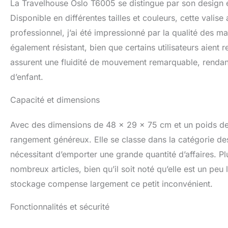
La Travelhouse Oslo T6005 se distingue par son design e
peut être facilem
fabriqués en alum
Disponible en différentes tailles et couleurs, cette valise 
aluminium extrême
professionnel, j’ai été impressionné par la qualité des ma
aluminium de qual
également résistant, bien que certains utilisateurs aient 
imbattable. Les c
les bords, même e
assurent une fluidité de mouvement remarquable, rendant 
extrêmes. Sécurit
d’enfant.
de deux serrures 
serrures TSA est 
Capacité et dimensions
l'aéroport sans d
Avec des dimensions de 48 x 29 x 75 cm et un poids de
rangement généreux. Elle se classe dans la catégorie des
nécessitant d’emporter une grande quantité d’affaires. Pl
nombreux articles, bien qu’il soit noté qu’elle est un peu 
stockage compense largement ce petit inconvénient.
Fonctionnalités et sécurité