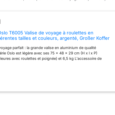
slo T6005 Valise de voyage à roulettes en
érentes tailles et couleurs, argenté, Großer Koffer
oyage parfait : la grande valise en aluminium de qualité
érie Oslo est légère avec ses 75 x 48 x 29 cm (H x l x P)
ieures avec roulettes et poignée) et 6,5 kg L'accessoire de
ur presque toutes les compagnies aériennes. Silencieux et
luidité est assurée par quatre roulettes pivotantes à 360°
malodie (roulettes à peine audibles, avec fonction silencieuse)
anipulation facile et confortable à tout moment dans les espaces
gnée située sur le dessus assure un transport facile. ✅ Division
alise OSLO se compose de deux moitiés de coque de taille égale
croisées réglables individuellement. Celles-ci peuvent être
 et au milieu selon les besoins de bagages. En outre, il y a une
ent amovible avec compartiment zippé, assez grande pour
es chemises, etc. proprement. Si nécessaire, la plaque d'emballage