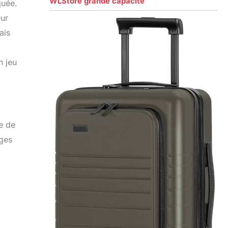
WLStore grande capacité
quée.
eur
ais
n jeu
e de
ages