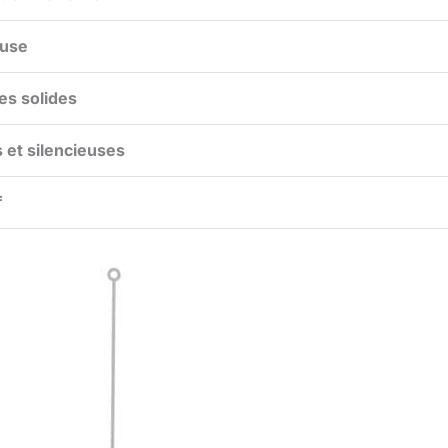
euse
es solides
s et silencieuses
f