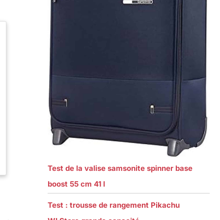
Test de la valise samsonite spinner base
boost 55 cm 41 l
Test : trousse de rangement Pikachu