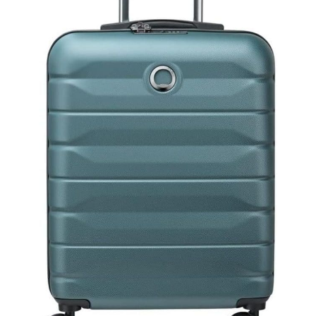
est synonyme de qualité : nous
reste stable et silencieux – parfait pour les passages étroits à
vous offrons 2 ans d'assistance
l'aéroport, aux hôtels ou aux gares. Bonne qualité : 2 ans de
complète pour votre compagnon
promesse de qualité soutenue par Aoliwei. Nos valises sont
de voyage. Notre équipe
bien faites avec des matériaux de qualité supérieure et chaque
garantit une réponse dans les 12
valise passe par un contrôle de qualité rigoureux, tels que le
heures. Investissez dans la
test de charge de chute, le test de traction de la poignée, le test
sécurité et une expérience de
de roulement des roues, le test de fermeture éclair, etc. Si vous
voyage sans soucis avec un
avez des questions ou des suggestions sur nos produits,
soutien durable.
veuillez nous contacter.