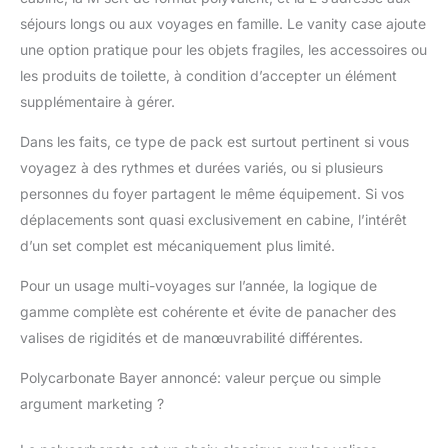
l'eau et aux rayures. ✅
séjours longs ou aux voyages en famille. Le vanity case ajoute
INTÉRIEUR ORGANISÉ :
une option pratique pour les objets fragiles, les accessoires ou
Le vanity case
les produits de toilette, à condition d’accepter un élément
comprend des
séparateurs, une
supplémentaire à gérer.
poche imperméable et
Dans les faits, ce type de pack est surtout pertinent si vous
des pochettes
élastiques ; toutes les
voyagez à des rythmes et durées variés, ou si plusieurs
valises incluent des
personnes du foyer partagent le même équipement. Si vos
poches en filet zippées,
déplacements sont quasi exclusivement en cabine, l’intérêt
des sangles de
d’un set complet est mécaniquement plus limité.
maintien croisées, des
compartiments
Pour un usage multi-voyages sur l’année, la logique de
imperméables et des
séparateurs zippés,
gamme complète est cohérente et évite de panacher des
avec une doublure effet
valises de rigidités et de manœuvrabilité différentes.
peau de pêche. ✅
SERRURES TSA &
Polycarbonate Bayer annoncé: valeur perçue ou simple
ROUES SILENCIEUSES
argument marketing ?
: Chaque valise
possède une serrure