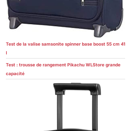
Test de la valise samsonite spinner base boost 55 cm 41
l
Test : trousse de rangement Pikachu WLStore grande
capacité