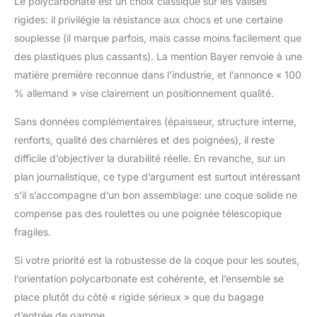
Le polycarbonate est un choix classique sur les valises
agréée TSA et 4 roues
rigides: il privilégie la résistance aux chocs et une certaine
pivotantes doubles ;
les valises moyenne et
souplesse (il marque parfois, mais casse moins facilement que
grande sont
des plastiques plus cassants). La mention Bayer renvoie à une
extensibles. Chaque
matière première reconnue dans l’industrie, et l’annonce « 100
valise dispose aussi
% allemand » vise clairement un positionnement qualité.
d'une sangle
supérieure siglée et de
Sans données complémentaires (épaisseur, structure interne,
patins. ✅ ENSEMBLE
renforts, qualité des charnières et des poignées), il reste
MULTIFONCTIONNEL
& CADEAU : Idéal pour
difficile d’objectiver la durabilité réelle. En revanche, sur un
les personnes
plan journalistique, ce type d’argument est surtout intéressant
voyageant seules, les
s’il s’accompagne d’un bon assemblage: une coque solide ne
couples, les familles ou
compense pas des roulettes ou une poignée télescopique
les professionnels —
utilisez le vanity case
fragiles.
pour les articles de
toilette, la cabine pour
Si votre priorité est la robustesse de la coque pour les soutes,
les week-ends, la
l’orientation polycarbonate est cohérente, et l’ensemble se
moyenne ou la grande
place plutôt du côté « rigide sérieux » que du bagage
pour les voyages plus
d’entrée de gamme.