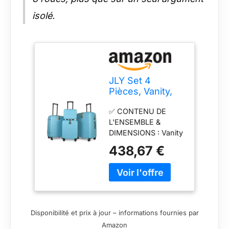
isolé.
JLY Set 4
Pièces, Vanity,
Cabine,
✅ CONTENU DE
Moyenne et
L'ENSEMBLE &
Grande Valise,
DIMENSIONS : Vanity
Bleu Aqua
case (H 28,5 x L 33 x
438,67 €
P 17 cm, 1,27 kg),
valise cabine (H 55 x
L 40 x P 20,5 cm,
2,85 kg), valise
moyenne (H 68 x L
45,5 x P 28,5 cm,
Disponibilité et prix à jour – informations fournies par
4,03 kg), grande
Amazon