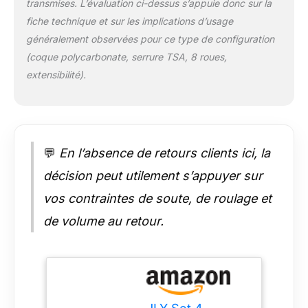
transmises. L’évaluation ci-dessus s’appuie donc sur la
de maintien croisées,
fiche technique et sur les implications d’usage
des compartiments
imperméables et des
généralement observées pour ce type de configuration
séparateurs zippés,
(coque polycarbonate, serrure TSA, 8 roues,
avec une doublure
extensibilité).
effet peau de pêche.
✅ SERRURES TSA &
ROUES
SILENCIEUSES :
Chaque valise
💬
En l’absence de retours clients ici, la
possède une serrure
agréée TSA et 4
décision peut utilement s’appuyer sur
roues pivotantes
vos contraintes de soute, de roulage et
doubles ; les valises
moyenne et grande
de volume au retour.
sont extensibles.
Chaque valise
dispose aussi d'une
sangle supérieure
siglée et de patins. ✅
ENSEMBLE