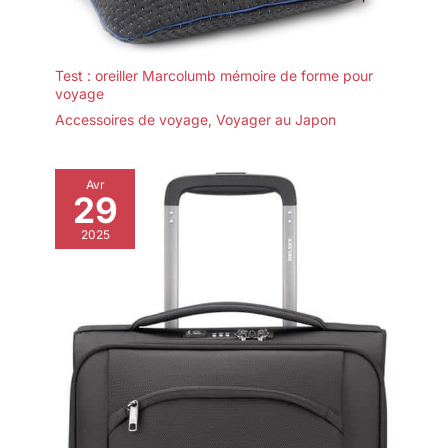
Test : oreiller Marcolumb mémoire de forme pour
voyage
Accessoires de voyage
,
Voyager au Japon
Avr
29
2025