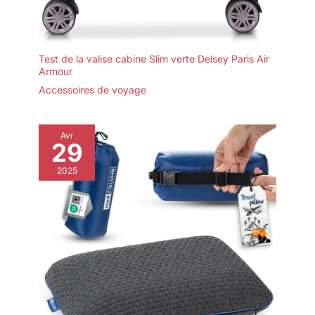
Test de la valise cabine Slim verte Delsey Paris Air
Armour
Accessoires de voyage
Avr
29
2025