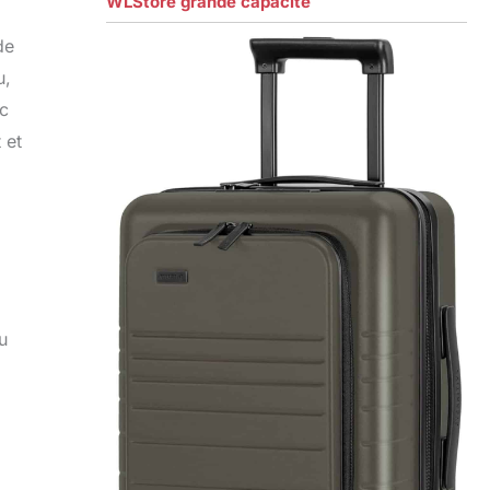
WLStore grande capacité
de
u,
ec
 et
u