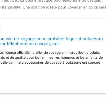
onnel. Avec sa poche pratique pour téléphone ou casque, il
ranquillité. Une solution idéale pour voyager en toute séré
ussin de voyage en microbilles léger et pelucheux
ur téléphone ou casque, noir
icence officielle : oreiller de voyage en microbilles : produits
vants et de qualité pour les femmes, les hommes et les enfants de
uvelle gamme d'accessoires de voyage Brookstone est conçue
onfort, une organisation et un rangement élevés aux voyageurs
bles. Visitez notre boutique pour trouver des cadeaux que tout
t adorera Oreiller de voyage en microbilles : notre oreiller de
les est rempli de millions de microbilles de qualité supérieure et
ign double face pour fournir un maximum de confort. Un côté a
aire luxueuse de haute qualité, tandis que l'autre côté est en
nne. Vous pouvez facilement attacher l'oreiller à vos valises,
cs de week-end et sacs à dos en utilisant sa fermeture à