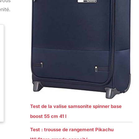
 vous
nité.
Test de la valise samsonite spinner base
boost 55 cm 41 l
Test : trousse de rangement Pikachu