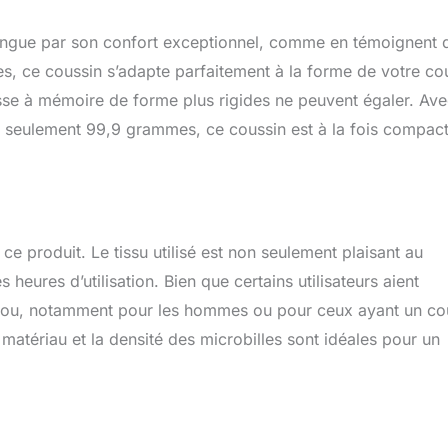
sin de nuque en forme de U est conçu pour fournir le soutien
 votre cou ont besoin. Soutien de la tête et du cou : ce coussin
tingue par son confort exceptionnel, comme en témoignent 
 peut aider à rendre le voyage plus confortable en réduisant le
cou et vos épaules, et vous permettant de dormir
lles, ce coussin s’adapte parfaitement à la forme de votre co
ebout. En outre, placer l'oreiller de voyage en mousse à
sse à mémoire de forme plus rigides ne peuvent égaler. Av
derrière votre dos peut fournir un soutien lombaire et aider à
 seulement 99,9 grammes, ce coussin est à la fois compact
s encouru sur votre dos pendant de longues périodes d'assise.
 vous aider à vous reposer confortablement et à pencher votre
e voyage. Poche de rangement : oreiller de voyage pratique avec
e pour plus de fonctionnalité et de confort. Utilisez la poche
r le côté polaire pour contenir un téléphone ou un casque et
es à portée de main Entretien : nettoyage des taches uniquement
e produit. Le tissu utilisé est non seulement plaisant au
heures d’utilisation. Bien que certains utilisateurs aient
 cou, notamment pour les hommes ou pour ceux ayant un co
u matériau et la densité des microbilles sont idéales pour un