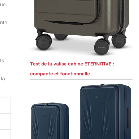
ue.
nte
ts.
Test de la valise cabine ETERNITIVE :
compacte et fonctionnelle
 la