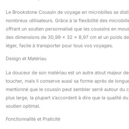
pression. Ce cous
dont votre tête et
Le Brookstone Coussin de voyage en microbilles se dis
de soutien du cou
stress sur votre 
nombreux utilisateurs. Grâce à la flexibilité des microbi
confortablement d
offrant un soutien personnalisé que les coussins en mou
mémoire de forme 
des dimensions de 30,99 x 32 x 8,97 cm et un poids de
soulager le stres
Cet oreiller peut
léger, facile à transporter pour tous vos voyages.
tête pendant votr
une poche intégré
Design et Matériau
supplémentaire su
garder vos affair
La douceur de son matériau est un autre atout majeur de c
toucher, mais il conserve aussi sa forme après de longues 
mentionné que le coussin peut sembler serré autour du
plus large, la plupart s’accordent à dire que la qualité d
soutien optimal.
Fonctionnalité et Praticité