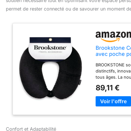
soutien nécessaire tout en optimisant votre espace pers
permet de rester connecté ou de savourer un moment de t
Brookstone Co
avec poche po
BROOKSTONE sous l
distinctifs, inno
tous âges. La no
pour ajouter un c
89,11 €
à des prix aborda
voyageur adorera e
voyage en microbil
dispose d'un des
une housse en pol
microfibre élastha
sacs de sport, sa
Confort et Adaptabilité