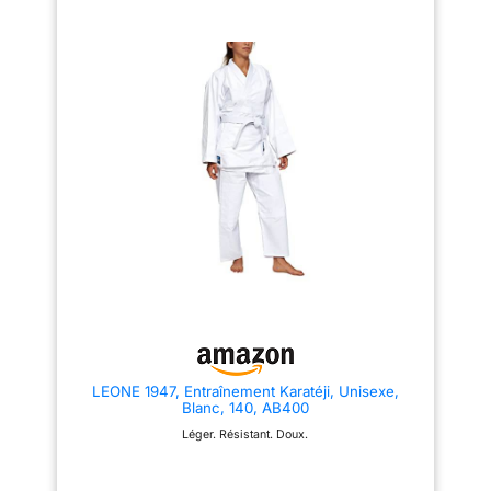
correctement selon les
avec des coutures renforcées,
instructions. 💵 Durabilité et
améliorant sa résistance aux
confort - Le kimono de karaté
déchirures et sa durabilité. Ces
Starpro est fabriqué à partir des
coutures solides empêchent
meilleurs matériaux de qualité
l’effilochage, les déchirures et
avec des coutures durables
la perte de forme au fil du
pour vous donner une sensation
temps, garantissant que le
de confort et d'ajustement.
kimono karate adult conserve
Ainsi, même après de
son intégrité même après des
nombreuses séances
utilisations répétées.
d'entraînement et lavages, il
AJUSTEMENT CONFORTABLE
conserve sa forme et sa
AVEC TAILLE ÉLASTIQUE: Le
fonction à un prix avantageux.
pantalon de l’uniforme karate
Obtenez le confort et la
possède une taille élastique. Il
durabilité que vous méritez! 🥋
s’adapte parfaitement au corps
Pantalon léger - Vous
de votre enfant, permet des
obtiendrez également une paire
mouvements faciles et reste
de pantalons de karaté gi
bien en place lors des coups de
fabriqués à partir d'un tissu
pied, sauts et étirements.
léger en coton / polyester qui
ENTRETIEN FACILE: Le kimono
garantit un confort et aucune
karate Mytra Fusion doit être
déchirure. L'uniforme de karaté
lavé en machine ou à la main à
est livré avec une ceinture
l’eau tiède (moins de 30°C)
LEONE 1947, Entraînement Karatéji, Unisexe,
élastique pour un ajustement
avec un chiffon humide et un
Blanc, 140, AB400
sûr. Il est essentiel d'être à
savon doux. Nettoyez
l'aise pendant l'entraînement! 📦
uniquement les zones affectées
Léger. Résistant. Doux.
Qualité supérieure pour
si nécessaire et laissez sécher
performances élevées -
à l’air libre. Évitez l’usage de
L'uniforme de karaté pour
javel. PARFAIT POUR
hommes, femmes et enfants est
L’ENTRAÎNEMENT: L’uniforme