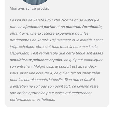
Utilisation : polyvalente
Mon avis sur ce produit
et convient aux
utilisateurs avancés :
Le kimono de karaté Pro Extra Noir 14 oz se distingue
cette combinaison de
karaté sert aussi bien de
par son
ajustement parfait
et un
matériau formidable
,
combinaison universelle
offrant ainsi une excellente expérience pour les
que de combinaison de
pratiquantes de karaté. L’ajustement et le matériau sont
koweït Composition :
irréprochables, obtenant tous deux la note maximale.
100 % coton
Cependant, il est regrettable que cette tenue soit
assez
sensible aux peluches et poils
, ce qui peut compliquer
son entretien. Malgré cela, le confort est au rendez-
vous, avec une note de 4, ce qui en fait un choix idéal
pour les entraînements intensifs. Bien que la facilité
d’entretien ne soit pas son point fort, ce kimono reste
une option appréciée pour celles qui recherchent
performance et esthétique.