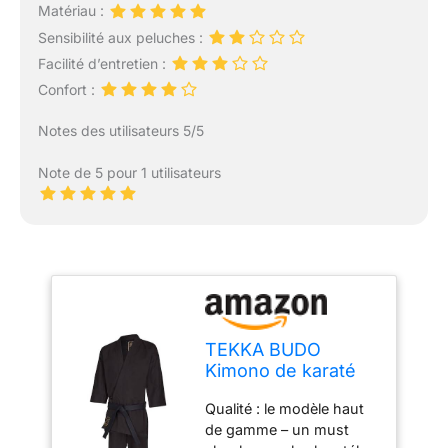
Matériau :
Sensibilité aux peluches :
Facilité d’entretien :
Confort :
Notes des utilisateurs 5/5
Note de 5 pour 1 utilisateurs
TEKKA BUDO
Kimono de karaté
Pro Extra Noir 14 oz
Qualité : le modèle haut
– Ensemble Karaté
de gamme – un must
Gi – Veste. Pantalon