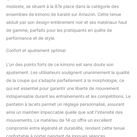
tailles. Veillez à ce que la
modeste, se situant à la 87e place dans la catégorie des
combinaison soit lavable
ensembles de kimono de karaté sur Amazon. Cette tenue
à 40 °C pendant environ
séduit par son design entièrement noir et ses matériaux haut
rétrécissement de 5 %
Utilisation : polyvalente
de gamme, parfaits pour les pratiquants en quête de
et convient aux
performance et de style.
utilisateurs avancés :
cette combinaison de
Confort et ajustement optimal
karaté sert aussi bien de
combinaison universelle
L’un des points forts de ce kimono est sans doute son
que de combinaison de
ajustement. Les utilisateurs soulignent unanimement la qualité
koweït Composition :
de la coupe qui s’adapte parfaitement à la morphologie, ce
100 % coton
qui est essentiel pour garantir une liberté de mouvement
indispensable durant les entraînements et les compétitions. Le
pantalon à lacets permet un réglage personnalisé, assurant
ainsi un maintien impeccable quelle que soit l’intensité des
mouvements. Le matériau de 14 oz offre un excellent
compromis entre légèreté et durabilité, rendant cette tenue
confortable à porter pendant de longues séances