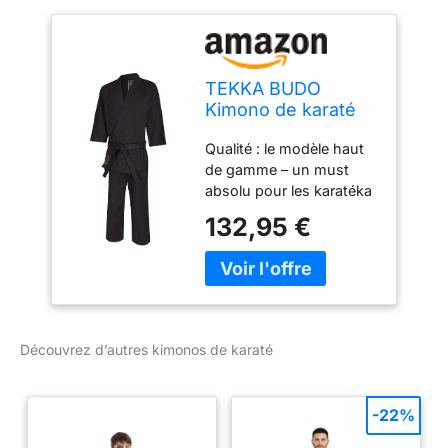
TEKKA BUDO
Kimono de karaté
Pro Extra Noir 14 oz
Qualité : le modèle haut
– Ensemble Karaté
de gamme – un must
Gi – Veste. Pantalon
absolu pour les karatéka
(à lacets) –
exigeants. La
Costume Kumite –
132,95 €
combinaison Kumite en
Toile
toile extrêmement
durable de 14 oz offre un
confort optimal
Fabrication : en 100 %
coton en toile noire, ce
Découvrez d’autres kimonos de karaté
kimono de karaté est
renforcé et cousu à
plusieurs reprises, parfait
-22%
pour une utilisation
intensive