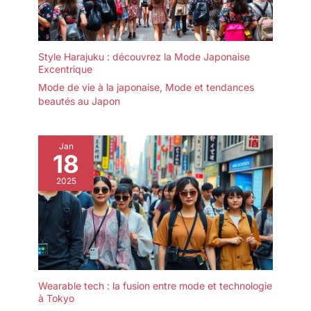
Style Harajuku : découvrez la Mode Japonaise
Excentrique
Mode de vie à la japonaise
,
Mode et tendances
beautés au Japon
Jan
18
2025
Wearable tech : la fusion entre mode et technologie
à Tokyo