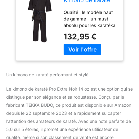
Kimono de karaté
Pro Extra Noir 14 oz
Qualité : le modèle haut
– Ensemble Karaté
de gamme – un must
Gi – Veste. Pantalon
absolu pour les karatéka
(à lacets) –
exigeants. La
Costume Kumite –
132,95 €
combinaison Kumite en
Toile
toile extrêmement
durable de 14 oz offre un
confort optimal
Fabrication : en 100 %
coton en toile noire, ce
Un kimono de karaté performant et stylé
kimono de karaté est
renforcé et cousu à
Le kimono de karaté Pro Extra Noir 14 oz est une option qui se
plusieurs reprises, parfait
pour une utilisation
distingue par son élégance et sa robustesse. Conçu par le
intensive
fabricant TEKKA BUDO, ce produit est disponible sur Amazon
CARACTÉRISTIQUES: La
depuis le 22 septembre 2023 et a rapidement su capter
veste traditionnelle mi-
l’attention des amateurs de karaté. Avec une note parfaite de
longue et le pantalon
5,0 sur 5 étoiles, il promet une expérience utilisateur de
standard à lacets
s'adaptent à toutes les
qualité, même si son classement de vente est encore