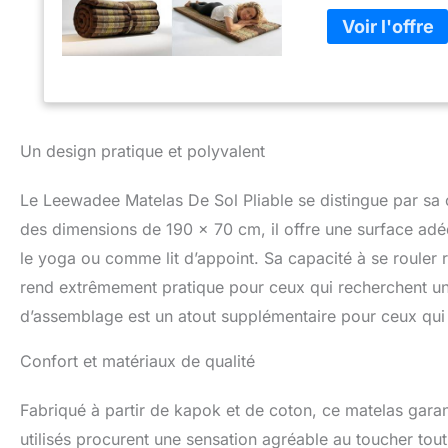
chaleur. Coloris
intentionnellemen
notable des doule
couverture dess
comme matelas de 
aimez le couchage 
authentique, fa
Un design pratique et polyvalent
& GAIN DE PLACE -
van, les voyages.
décoratif pour r
Le Leewadee Matelas De Sol Pliable se distingue par sa c
LARGEUR CLASSIQ
des dimensions de 190 x 70 cm, il offre une surface adéq
personne et pour 
recommandons la t
le yoga ou comme lit d’appoint. Sa capacité à se rouler 
rend extrêmement pratique pour ceux qui recherchent une
d’assemblage est un atout supplémentaire pour ceux qui v
Confort et matériaux de qualité
Fabriqué à partir de kapok et de coton, ce matelas garan
utilisés procurent une sensation agréable au toucher tout