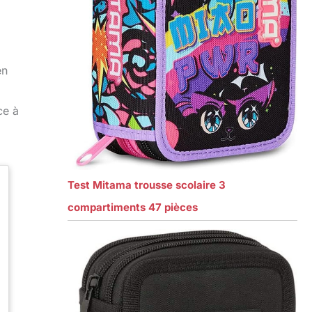
en
ce à
Test Mitama trousse scolaire 3
compartiments 47 pièces