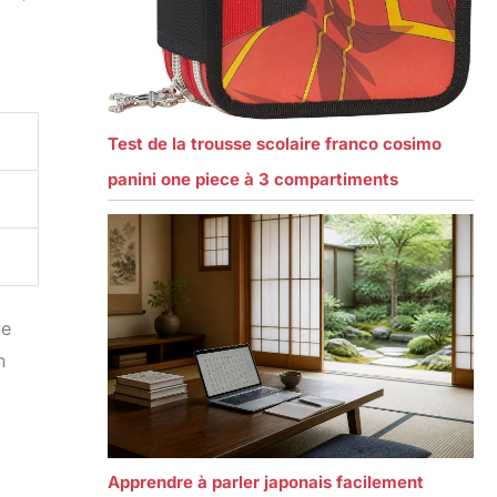
Test de la trousse scolaire franco cosimo
panini one piece à 3 compartiments
ve
n
Apprendre à parler japonais facilement