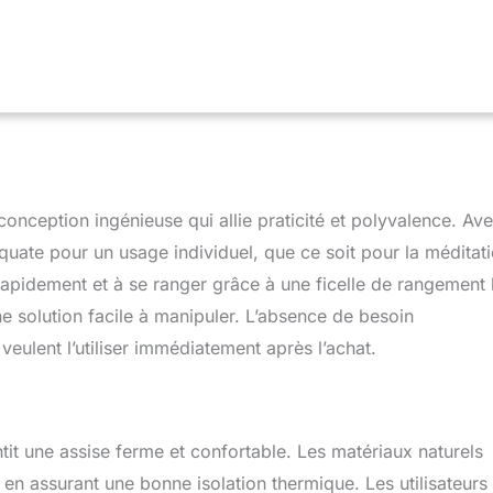
 marron FERME PAR NATURE - BON POUR LE DOS - Ce tapis est
t ferme. De nombreux clients rapportent une amélioration
urs dorsales persistantes. Pour plus de douceur, posez une
us POUR DORMIR, MASSAGE, MÉDITATION & YIN YOGA - Idéal
sol, tapis de massage thaï et surface de méditation. Si vous
ferme à la japonaise sur futon ou tatami, voici l'équivalent thaï
briqué à la source S'ENROULE EN QUELQUES SECONDES - LÉGER
 Fixé avec la sangle intégrée. Assez léger pour le camping, le
 Pas de gonflage, pas de pliage. Enroulé, il est suffisamment
ester dans un coin de la pièce TAILLE STANDARD 190 x 70 cm - LA
onception ingénieuse qui allie praticité et polyvalence. Av
UE DU TAPIS THAÏ - Suffisamment d'espace pour une
uate pour un usage individuel, que ce soit pour la méditati
le massage thaï. Pour plus de liberté de mouvement, nous
aille L
rapidement et à se ranger grâce à une ficelle de rangement 
 solution facile à manipuler. L’absence de besoin
eulent l’utiliser immédiatement après l’achat.
tit une assise ferme et confortable. Les matériaux naturels
 en assurant une bonne isolation thermique. Les utilisateurs