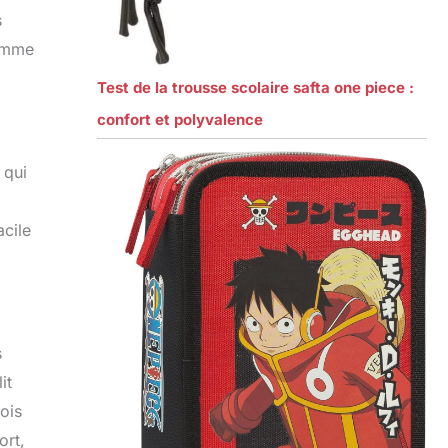
s
comme
Test de la trousse scolaire safta one piece :
confort et polyvalence
 qui
acile
s
it
ois
ort,