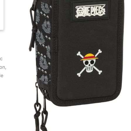
ec
on,
le