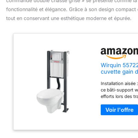
commande double chasse grise » se présente comme la so
fonctionnalité et élégance. Grâce à son design compact
tout en conservant une esthétique moderne et épurée.
Wirquin 5572
cuvette gain 
grise
Installation aisée
ce bâti-support w
efforts lors des t
sol et mur, équerr
plaque de comman
d'évacuation exte
suspendu convient
conception univer
pour les rénovatio