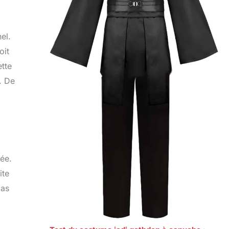
el.
oit
tte
. De
rée.
ite
pas