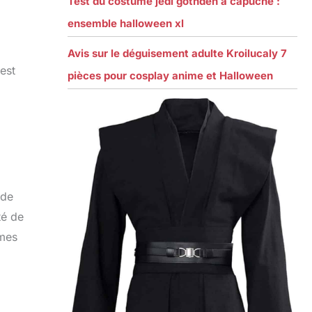
Test du costume jedi gothden à capuche :
ensemble halloween xl
Avis sur le déguisement adulte Kroilucaly 7
est
pièces pour cosplay anime et Halloween
 de
té de
rmes