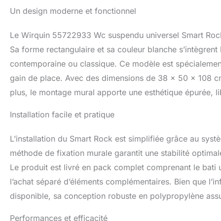
Fabriquée avec de
Un design moderne et fonctionnel
hauteur 40 > 52 
l'usure et garant
Le Wirquin 55722933 Wc suspendu universel Smart Rock s
satisfaction dur
permet de choisi
Sa forme rectangulaire et sa couleur blanche s’intègrent
standard, contrib
contemporaine ou classique. Ce modèle est spécialement
Le pack universe
gain de place. Avec des dimensions de 38 x 50 x 108 cm, i
moderne, ajoutant
s'intégrant facile
plus, le montage mural apporte une esthétique épurée, libé
Installation facile et pratique
L’installation du Smart Rock est simplifiée grâce au sys
méthode de fixation murale garantit une stabilité optimale
Le produit est livré en pack complet comprenant le bati 
l’achat séparé d’éléments complémentaires. Bien que l’in
disponible, sa conception robuste en polypropylène assu
Performances et efficacité