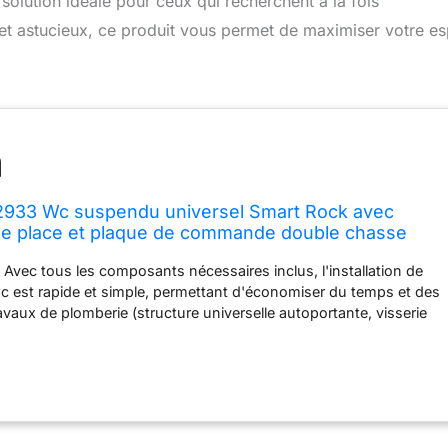
lution idéale pour ceux qui recherchent à la fois
 et astucieux, ce produit vous permet de maximiser votre e
2933 Wc suspendu universel Smart Rock avec
de place et plaque de commande double chasse
 : Avec tous les composants nécessaires inclus, l'installation de
c est rapide et simple, permettant d'économiser du temps et des
ravaux de plomberie (structure universelle autoportante, visserie
es murales, robinet flotteur, mécanisme wc, robinet d'arrêt,
de, manchette d'arrivée d'eau ajustable, manchon
nsible, pipe coudée d'évacuation). Polyvalence : Ce pack toilette
 à une variété de configurations de salle de bains grâce à sa
selle (mur porteur ou non), ce qui en fait une solution pratique
ns ou les nouvelles constructions. Durabilité et qualité :