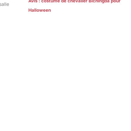
Avis : costume de chevalier Bichingda pour
salle
Halloween