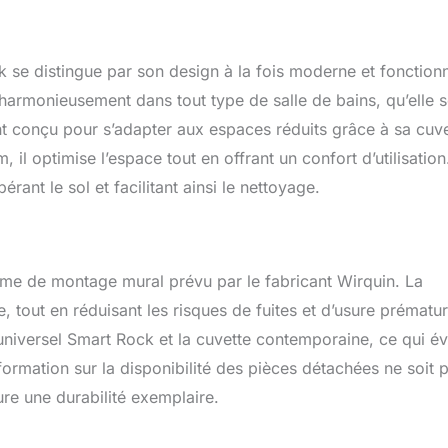
s matériaux de haute qualité, la cuvette suspendue, réglable en
cm, et la plaque de commande double chasse sont résistantes à
issent une performance fiable à long terme, assurant ainsi une
e distingue par son design à la fois moderne et fonctionn
able. Économie d'eau : La plaque de commande double chasse
r entre une chasse d'eau économique et une chasse d'eau
 harmonieusement dans tout type de salle de bains, qu’elle s
uant ainsi à réduire la consommation d'eau. Style contemporain :
 conçu pour s’adapter aux espaces réduits grâce à sa cuve
l wc suspendu design Smart Rock offre une cuvette au design
l optimise l’espace tout en offrant un confort d’utilisation
 une touche de sophistication à votre salle de bains tout en
ment à différents styles de décoration.
rant le sol et facilitant ainsi le nettoyage.
tème de montage mural prévu par le fabricant Wirquin. La
, tout en réduisant les risques de fuites et d’usure prématu
universel Smart Rock et la cuvette contemporaine, ce qui év
formation sur la disponibilité des pièces détachées ne soit 
re une durabilité exemplaire.