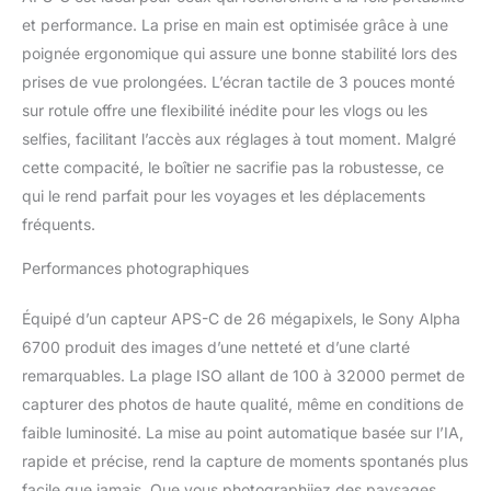
permet de détecter le
et performance. La prise en main est optimisée grâce à une
corps entier du sujet
poignée ergonomique qui assure une bonne stabilité lors des
ainsi que son
prises de vue prolongées. L’écran tactile de 3 pouces monté
mouvement et ainsi de
suivre les yeux humains,
sur rotule offre une flexibilité inédite pour les vlogs ou les
les animaux, oiseaux,
selfies, facilitant l’accès aux réglages à tout moment. Malgré
trains, insectes…
cette compacité, le boîtier ne sacrifie pas la robustesse, ce
ENREGISTREZ VOS
qui le rend parfait pour les voyages et les déplacements
VIDÉOS EN 4K L'Alpha
6700 hérite des
fréquents.
meilleures fonctionnalités
des caméras
Performances photographiques
professionneles de la
gamme Cinema Line.
Équipé d’un capteur APS-C de 26 mégapixels, le Sony Alpha
Enregistrez vos
6700 produit des images d’une netteté et d’une clarté
séquences vidéo en 4K
remarquables. La plage ISO allant de 100 à 32000 permet de
(depuis la 6K) jusqu'à
capturer des photos de haute qualité, même en conditions de
60p en 4:2:2 10 bits,
mais aussi en 4K 120p
faible luminosité. La mise au point automatique basée sur l’IA,
en mode S&Q. UN
rapide et précise, rend la capture de moments spontanés plus
DESIGN COMPACT
facile que jamais. Que vous photographiiez des paysages,