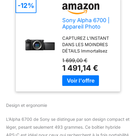
-12%
Sony Alpha 6700 |
Appareil Photo
Hybride APS-C
CAPTUREZ L'INSTANT
(26Mp BSI, Mise au
DANS LES MOINDRES
Point AF basée sur
DÉTAILS Immortalisez
l'IA, stabilisation
l'action avec précision,
d'image sur 5 Axes,
1 699,00 €
même avec une faible
Écran Tactile pour
1 491,14 €
luminosité, grâce au
Vlogging & Selfies)
nouveau capteur Exmor
R de 26 mégapixels BSI
et au processeur BionZ
XR hérité des appareils
photo professionnels
Design et ergonomie
Alpha. SUIVEZ VOS
SUJETS SANS EFFORT
L’Alpha 6700 de Sony se distingue par son design compact et
AVEC LA MISE AU POINT
léger, pesant seulement 493 grammes. Ce boîtier hybride
AF BASÉE SUR L'IA Cette
technologie unique
APS-C est idéal pour ceux qui recherchent à la fois portabilité