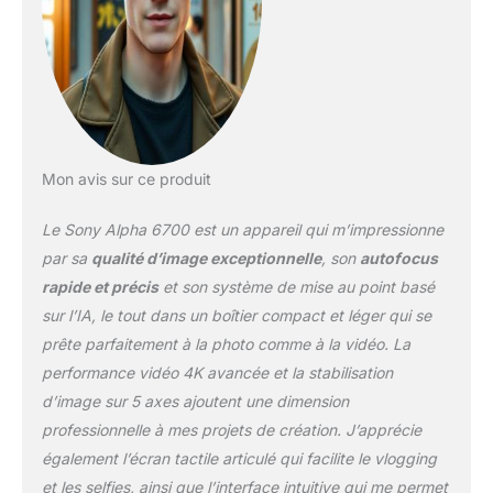
ainsi que son
mouvement et ainsi de
suivre les yeux humains,
les animaux, oiseaux,
trains, insectes…
ENREGISTREZ VOS
VIDÉOS EN 4K L'Alpha
6700 hérite des
Mon avis sur ce produit
meilleures fonctionnalités
des caméras
Le Sony Alpha 6700 est un appareil qui m’impressionne
professionneles de la
gamme Cinema Line.
par sa
qualité d’image exceptionnelle
, son
autofocus
Enregistrez vos
rapide et précis
et son système de mise au point basé
séquences vidéo en 4K
sur l’IA, le tout dans un boîtier compact et léger qui se
(depuis la 6K) jusqu'à
prête parfaitement à la photo comme à la vidéo. La
60p en 4:2:2 10 bits,
mais aussi en 4K 120p
performance vidéo 4K avancée et la stabilisation
en mode S&Q. UN
d’image sur 5 axes ajoutent une dimension
DESIGN COMPACT
professionnelle à mes projets de création. J’apprécie
SANS COMPROMIS Avec
également l’écran tactile articulé qui facilite le vlogging
son design compact et
ultra-léger, l'Alpha 6700
et les selfies, ainsi que l’interface intuitive qui me permet