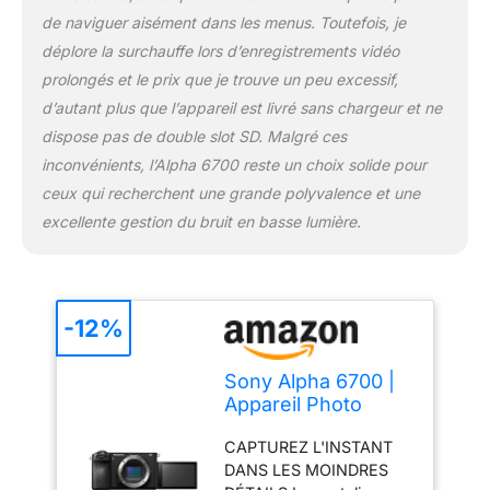
est conçu pour vous
de naviguer aisément dans les menus. Toutefois, je
accompagner dans
déplore la surchauffe lors d’enregistrements vidéo
toutes vos aventures.
prolongés et le prix que je trouve un peu excessif,
Avec son écran tactile
d’autant plus que l’appareil est livré sans chargeur et ne
orientable latéral, son
viseur électronique
dispose pas de double slot SD. Malgré ces
amélioré et sa molette
inconvénients, l’Alpha 6700 reste un choix solide pour
avant... PARTAGEZ
ceux qui recherchent une grande polyvalence et une
VOTRE CONTENU
excellente gestion du bruit en basse lumière.
AUTOUR DE VOUS
Libérez votre créativité
avec l'Alpha 6700.
Profitez d'une qualité
d'image exceptionnelle et
-12%
d'un magnifique effet
bokeh grâce au large
Sony Alpha 6700 |
choix d'objectifs et
Appareil Photo
d'accessoires adaptés à
Hybride APS-C
toutes les prises de vue.
CAPTUREZ L'INSTANT
(26Mp BSI, Mise au
CONTENU DE LA BOITE
DANS LES MOINDRES
Point AF basée sur
Boîtier A6700, batterie