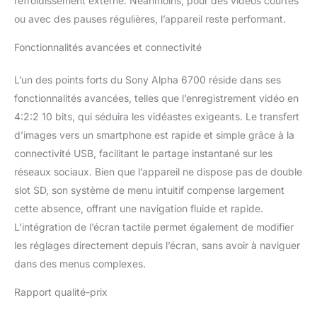
refroidissement externe. Néanmoins, pour des vidéos courtes
CONTENU DE LA BOITE
ou avec des pauses régulières, l’appareil reste performant.
Boîtier A6700, batterie
NP-FZ100, sans câble
Fonctionnalités avancées et connectivité
USB-C/chargeur
(chargeur 9 V/3 A
L’un des points forts du Sony Alpha 6700 réside dans ses
recommandé, par
fonctionnalités avancées, telles que l’enregistrement vidéo en
exemple Sony BC-QZ1),
4:2:2 10 bits, qui séduira les vidéastes exigeants. Le transfert
cache pour connexion
de l'objectif
d’images vers un smartphone est rapide et simple grâce à la
connectivité USB, facilitant le partage instantané sur les
réseaux sociaux. Bien que l’appareil ne dispose pas de double
slot SD, son système de menu intuitif compense largement
cette absence, offrant une navigation fluide et rapide.
L’intégration de l’écran tactile permet également de modifier
les réglages directement depuis l’écran, sans avoir à naviguer
dans des menus complexes.
Rapport qualité-prix