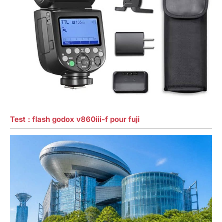
Test : flash godox v860iii-f pour fuji