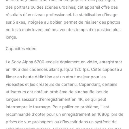
SANS COMPROMIS Avec
des portraits ou des scènes urbaines, cet appareil offre des
son design compact et
ultra-léger, l'Alpha 6700
résultats d’un niveau professionnel. La stabilisation d’image
est conçu pour vous
sur 5 axes, intégrée au boîtier, permet de réaliser des photos
accompagner dans
nettes à main levée, même avec des temps d’exposition plus
toutes vos aventures.
longs.
Avec son écran tactile
orientable latéral, son
Capacités vidéo
viseur électronique
amélioré et sa molette
Le Sony Alpha 6700 excelle également en vidéo, enregistrant
avant... PARTAGEZ
VOTRE CONTENU
en 4K à des cadences allant jusqu’à 120 fps. Cette capacité à
AUTOUR DE VOUS
filmer en haute définition est un atout majeur pour les
Libérez votre créativité
vidéastes et les créateurs de contenu. Cependant, certains
avec l'Alpha 6700.
utilisateurs ont noté un problème de surchauffe lors de
Profitez d'une qualité
d'image exceptionnelle et
longues sessions d’enregistrement en 4K, ce qui peut
d'un magnifique effet
interrompre le tournage. Pour pallier ce problème, il est
bokeh grâce au large
recommandé d’opter pour un enregistrement en 1080p lors de
choix d'objectifs et
prises de vue prolongées ou d’investir dans un système de
d'accessoires adaptés à
toutes les prises de vue.