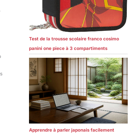
-
Test de la trousse scolaire franco cosimo
panini one piece à 3 compartiments
o
es
Apprendre à parler japonais facilement