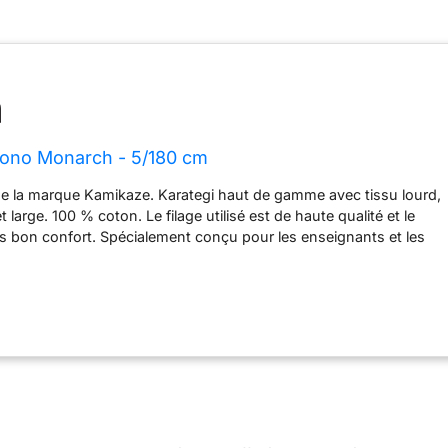
ono Monarch - 5/180 cm
 de la marque Kamikaze. Karategi haut de gamme avec tissu lourd,
large. 100 % coton. Le filage utilisé est de haute qualité et le
rès bon confort. Spécialement conçu pour les enseignants et les
e haut niveau. Le tissu a subi un processus de coiffure industriel
re le contact avec la peau.