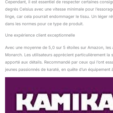
Cependant, il est essentiel de respecter certaines consig
degrés Celsius avec une vitesse minimale pour l’essorage
linge, car cela pourrait endommager le tissu. Un léger ré
dans les normes pour ce type de produit.
Une expérience client exceptionnelle
Avec une moyenne de 5,0 sur 5 étoiles sur Amazon, les 
Monarch. Les utilisateurs apprécient particulièrement la s
apporté aux détails. Recommandé par ceux qui l’ont ess
jeunes passionnés de karaté, en quête d’un équipement à 