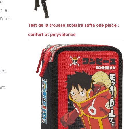
ce
r le
’être
Test de la trousse scolaire safta one piece :
confort et polyvalence
des
ant