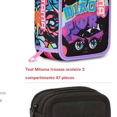
Test Mitama trousse scolaire 3
compartiments 47 pièces
ous.
ce