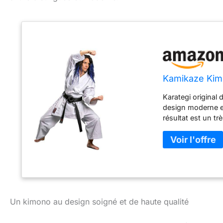
Kamikaze Kim
Karategi original
design moderne et 
résultat est un t
athlètes de kata d
exclusif et amélio
Un kimono au design soigné et de haute qualité