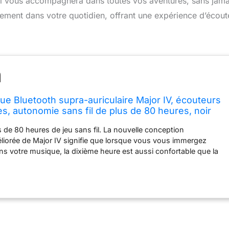
il vous accompagnera dans toutes vos aventures, sans jama
aitement dans votre quotidien, offrant une expérience d’écout
ue Bluetooth supra-auriculaire Major IV, écouteurs
bles, autonomie sans fil de plus de 80 heures, noir
s de 80 heures de jeu sans fil. La nouvelle conception
iorée de Major IV signifie que lorsque vous vous immergez
 votre musique, la dixième heure est aussi confortable que la
 : nouveaux coussinets d'oreille, charnières 3D, bandeau droit,
 amortisseurs en caoutchouc renforcé. Le Major IV peut être
l est donc désormais plus facile que jamais de le recharger et de le
ton de commande multidirectionnel vous permet de contrôler
musique et les fonctionnalités de votre téléphone.