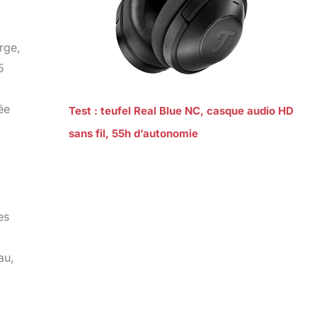
rge,
5
ée
Test : teufel Real Blue NC, casque audio HD
sans fil, 55h d’autonomie
es
,
au,