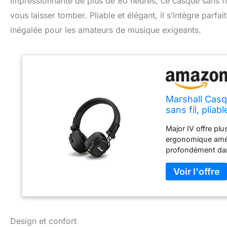
impressionnante de plus de 80 heures, ce casque sans f
vous laisser tomber. Pliable et élégant, il s’intègre parf
inégalée pour les amateurs de musique exigeants.
Marshall Casq
sans fil, plia
Major IV offre plu
ergonomique amél
profondément dans
première. Repensé
fil à boucle avec
chargé sans fil. I
déplacer. Le bou
facilement votre 
Design et confort