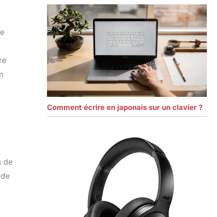
re
re
n
Comment écrire en japonais sur un clavier ?
s de
 de