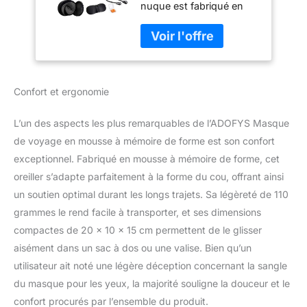
nuque est fabriqué en
les yeux, isolation
mousse à mémoire de
phonique,
forme 100 % pure qui
bouchons d'oreille
garantit que votre cou
portable (noir)
est toujours dans la
position la plus
Confort et ergonomie
confortable, quelle que
soit la façon dont votre
cou repose La mousse à
L’un des aspects les plus remarquables de l’ADOFYS Masque
mémoire de forme
de voyage en mousse à mémoire de forme est son confort
garantit que votre cou
exceptionnel. Fabriqué en mousse à mémoire de forme, cet
est confortable et repose
oreiller s’adapte parfaitement à la forme du cou, offrant ainsi
un masque ferme pour
les yeux Combinaison 3
un soutien optimal durant les longs trajets. Sa légèreté de 110
en 1 : le coussin de
grammes le rend facile à transporter, et ses dimensions
voyage est livré dans un
compactes de 20 x 10 x 15 cm permettent de le glisser
ensemble de masque
aisément dans un sac à dos ou une valise. Bien qu’un
pour les yeux, ce qui
garantit que les
utilisateur ait noté une légère déception concernant la sangle
accessoires de voyage
du masque pour les yeux, la majorité souligne la douceur et le
sont tout ce dont vous
confort procurés par l’ensemble du produit.