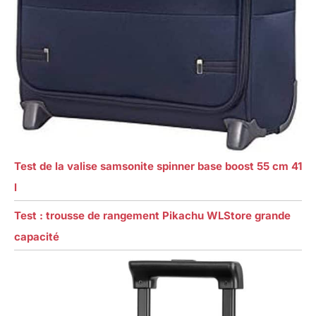
Test de la valise samsonite spinner base boost 55 cm 41
l
Test : trousse de rangement Pikachu WLStore grande
capacité