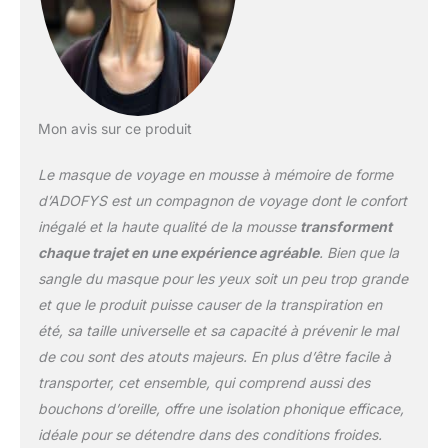
voyage est livré dans un
ensemble de masque
pour les yeux, ce qui
garantit que les
accessoires de voyage
sont tout ce dont vous
aurez besoin pour une
Mon avis sur ce produit
expérience de voyage
confortable. Les
Le masque de voyage en mousse à mémoire de forme
bouchons d'oreille
d’ADOFYS est un compagnon de voyage dont le confort
isolants du bruit
inégalé et la haute qualité de la mousse
transforment
garantissent que vous
chaque trajet en une expérience agréable
. Bien que la
n'entendez pas les bruits
de vol inutiles. Design
sangle du masque pour les yeux soit un peu trop grande
ergonomique : le coussin
et que le produit puisse causer de la transpiration en
de nuque est conçu de
été, sa taille universelle et sa capacité à prévenir le mal
telle sorte que votre cou
de cou sont des atouts majeurs. En plus d’être facile à
ne se sentira jamais
comme s'il manquait de
transporter, cet ensemble, qui comprend aussi des
soutien. L'oreiller de
bouchons d’oreille, offre une isolation phonique efficace,
voyage est conçu pour
idéale pour se détendre dans des conditions froides.
une position de sommeil