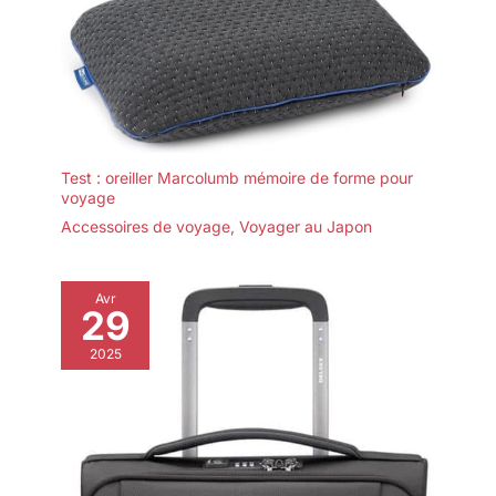
Test : oreiller Marcolumb mémoire de forme pour
voyage
Accessoires de voyage
,
Voyager au Japon
Avr
29
2025