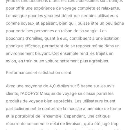
yeux et des bouchons d’oreilles. Ces accessoires sont conçus
transporter dans le sac
pour offrir une expérience de voyage complète et relaxante.
de transport fourni avec
Le masque pour les yeux est décrit par certains utilisateurs
vous. Vous n'aurez pas à
vous soucier de
comme soyeux et apaisant, bien qu’il puisse être un peu lâche
transporter les oreillers
pour certaines personnes en raison de sa sangle. Les
de cou partout où vous
bouchons d’oreilles, quant à eux, contribuent à une isolation
voyagez. Housse de luxe
phonique efficace, permettant de se reposer même dans un
: le coussin de nuque en
environnement bruyant. Cet ensemble rend les trajets en
microbilles a une housse
de luxe respirante qui
avion, en train ou en voiture nettement plus agréables.
garantit que le masque
de cou peut être lavé
Performances et satisfaction client
lorsqu'il est sale et est
très doux contre la peau.
Avec une moyenne de 4,0 étoiles sur 5 basée sur les avis
Le repose-nuque de
clients, l’ADOFYS Masque de voyage se classe parmi les
voyage est conçu pour
produits de voyage bien appréciés. Les utilisateurs louent
un maximum de confort
particulièrement le confort de la mousse à mémoire de forme
et la portabilité de l’ensemble. Cependant, une critique
récurrente concerne le délai de livraison, qui a été jugé trop