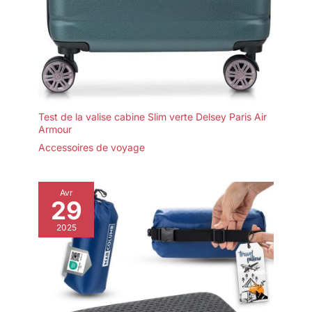
Test de la valise cabine Slim verte Delsey Paris Air
Armour
Accessoires de voyage
Avr
29
2025