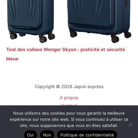
Test des valises Wenger Skyon : praticité et sécurité
bleue
Copyright © 2026 Japon express
A propos
Contact
Nous utilisons des cookies pour vous garantir la meilleure
Plan du site
expérience sur notre site web. Si vous continuez à utiliser ce
Mentions légales
site, nous supposerons que vous en êtes satisfait.
Politique de confidentialité
Oui
Non
Politique de confidentialité