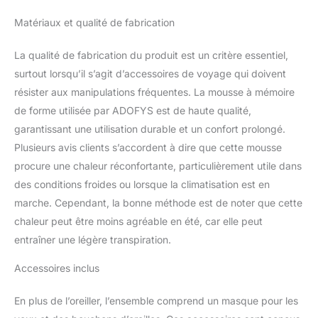
aurez besoin pour une
expérience de voyage
Matériaux et qualité de fabrication
confortable. Les
bouchons d'oreille
La qualité de fabrication du produit est un critère essentiel,
isolants du bruit
surtout lorsqu’il s’agit d’accessoires de voyage qui doivent
garantissent que vous
n'entendez pas les bruits
résister aux manipulations fréquentes. La mousse à mémoire
de vol inutiles. Design
de forme utilisée par ADOFYS est de haute qualité,
ergonomique : le coussin
garantissant une utilisation durable et un confort prolongé.
de nuque est conçu de
Plusieurs avis clients s’accordent à dire que cette mousse
telle sorte que votre cou
ne se sentira jamais
procure une chaleur réconfortante, particulièrement utile dans
comme s'il manquait de
des conditions froides ou lorsque la climatisation est en
soutien. L'oreiller de
marche. Cependant, la bonne méthode est de noter que cette
voyage est conçu pour
chaleur peut être moins agréable en été, car elle peut
une position de sommeil
entraîner une légère transpiration.
parfaite. Le coussin de
voyage garantit que
Accessoires inclus
votre cou n'est jamais
dérangé Portable : le
masque de voyage est
En plus de l’oreiller, l’ensemble comprend un masque pour les
portable et très facile à