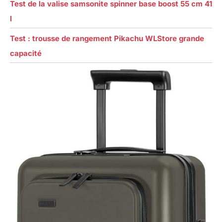
Test de la valise samsonite spinner base boost 55 cm 41
l
Test : trousse de rangement Pikachu WLStore grande
capacité