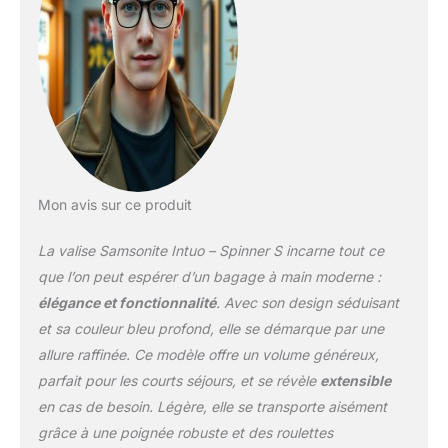
transport facile + Toutes
les tailles ont une
fonction d'extension
L'Intuo est fabriqué en
polypropylène léger et
résistant aux rayures +
intérieur en partie
fabriqué à partir de
matériaux recyclés
Mon avis sur ce produit
La valise Samsonite Intuo – Spinner S incarne tout ce
que l’on peut espérer d’un bagage à main moderne :
élégance et fonctionnalité
. Avec son design séduisant
et sa couleur bleu profond, elle se démarque par une
allure raffinée. Ce modèle offre un volume généreux,
parfait pour les courts séjours, et se révèle
extensible
en cas de besoin. Légère, elle se transporte aisément
grâce à une poignée robuste et des roulettes