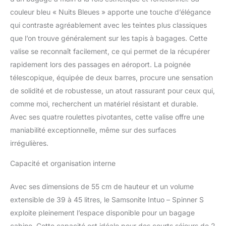
à utiliser garantissent un
couleur bleu « Nuits Bleues » apporte une touche d’élégance
transport facile + Toutes
qui contraste agréablement avec les teintes plus classiques
les tailles ont une
que l’on trouve généralement sur les tapis à bagages. Cette
fonction d'extension
L'Intuo est fabriqué en
valise se reconnaît facilement, ce qui permet de la récupérer
polypropylène léger et
rapidement lors des passages en aéroport. La poignée
résistant aux rayures +
télescopique, équipée de deux barres, procure une sensation
intérieur en partie
de solidité et de robustesse, un atout rassurant pour ceux qui,
fabriqué à partir de
matériaux recyclés
comme moi, recherchent un matériel résistant et durable.
Avec ses quatre roulettes pivotantes, cette valise offre une
maniabilité exceptionnelle, même sur des surfaces
irrégulières.
Capacité et organisation interne
Avec ses dimensions de 55 cm de hauteur et un volume
extensible de 39 à 45 litres, le Samsonite Intuo – Spinner S
exploite pleinement l’espace disponible pour un bagage
cabine. Cette capacité est idéale pour des courts séjours de 2