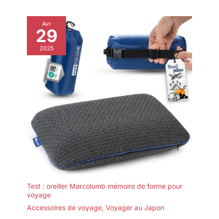
Avr
29
2025
Test : oreiller Marcolumb mémoire de forme pour
voyage
Accessoires de voyage
,
Voyager au Japon