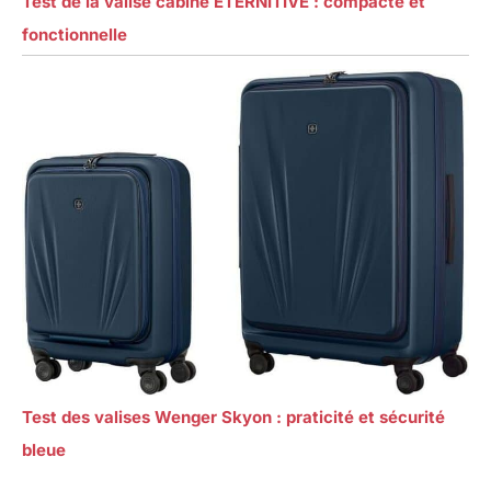
Test de la valise cabine ETERNITIVE : compacte et
fonctionnelle
Test des valises Wenger Skyon : praticité et sécurité
bleue