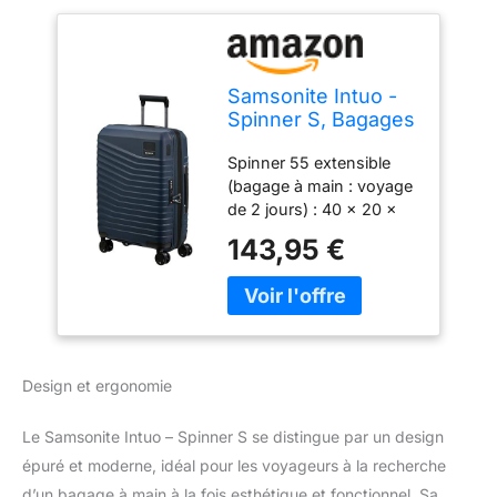
Samsonite Intuo -
Spinner S, Bagages
à Main Extensibles,
Spinner 55 extensible
55 cm, 39/45 L,
(bagage à main : voyage
Bleu (Nuits Bleues)
de 2 jours) : 40 x 20 x
55 cm, 39/45 L, 2,30 kg
143,95 €
Verrou TSA008 à 3
chiffres intégré pour une
sécurité maximale
L'intérieur est doté d'un
séparateur fixe avec 2
poches zippées et de
Design et ergonomie
sangles d'emballage
encastrées et réglables
Le Samsonite Intuo – Spinner S se distingue par un design
qui garantissent que vos
affaires ne glissent pas
épuré et moderne, idéal pour les voyageurs à la recherche
Les roues doubles faciles
d’un bagage à main à la fois esthétique et fonctionnel. Sa