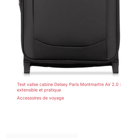
Test valise cabine Delsey Paris Montmartre Air 2.0 :
extensible et pratique
Accessoires de voyage