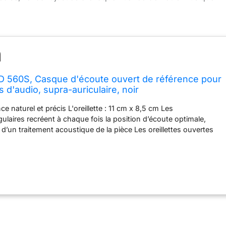
D 560S, Casque d'écoute ouvert de référence pour
 d'audio, supra-auriculaire, noir
e naturel et précis L'oreillette : 11 cm x 8,5 cm Les
ulaires recréent à chaque fois la position d’écoute optimale,
 d’un traitement acoustique de la pièce Les oreillettes ouvertes
nsion naturelle des ondes sonores Récupération supérieure des
éponse des basses rapide et claire. Portée de limite inférieure
sence gratifiante included_components: Casque HD 560S, câble
,3 mm, adaptateur 6,3 à 3,5 mm, guide rapide et guide de
on ultra-faible, même à un niveau de pression acoustique élevé.
 et coussinets d'oreille en velours pour un confort de port