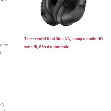
 les
Test : teufel Real Blue NC, casque audio HD
ue ce
sans fil, 55h d’autonomie
à
.
e 5,