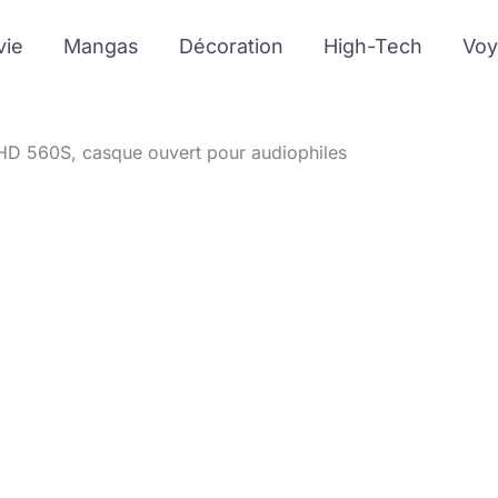
vie
Mangas
Décoration
High-Tech
Voy
 HD 560S, casque ouvert pour audiophiles