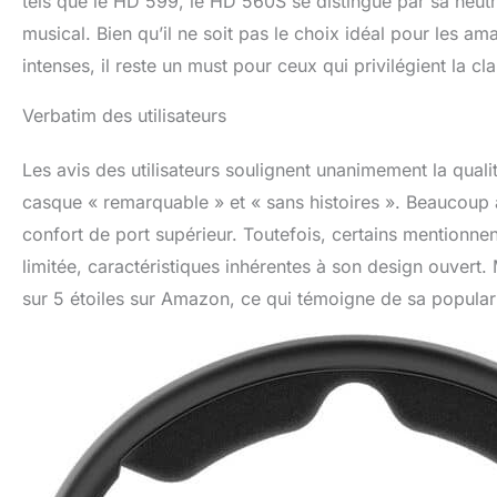
tels que le HD 599, le HD 560S se distingue par sa neutra
musical. Bien qu’il ne soit pas le choix idéal pour les a
intenses, il reste un must pour ceux qui privilégient la cla
Verbatim des utilisateurs
Les avis des utilisateurs soulignent unanimement la qua
casque « remarquable » et « sans histoires ». Beaucoup 
confort de port supérieur. Toutefois, certains mentionne
limitée, caractéristiques inhérentes à son design ouvert
sur 5 étoiles sur Amazon, ce qui témoigne de sa popularit