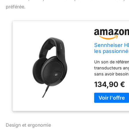
préférée.
Sennheiser H
les passionnés
Un son de référenc
transducteurs ang
sans avoir besoin
facilitent l’expa
134,90 €
détails avec une r
étendue avec pré
1,8m avec prise 6
sécurité Distorsi
Conception légère
continu
Design et ergonomie