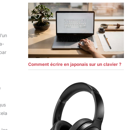
d’un
a-
par
Comment écrire en japonais sur un clavier ?
e
gus
cela