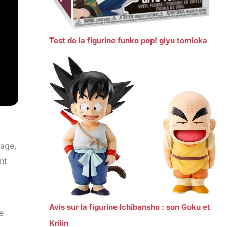
Test de la figurine funko pop! giyu tomioka
iage,
nt
Avis sur la figurine Ichibansho : son Goku et
e
Krilin