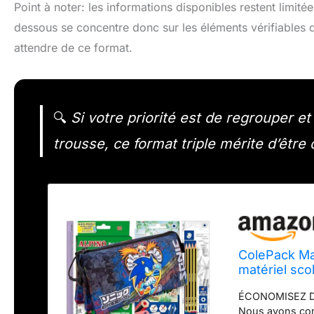
Point à noter: les informations disponibles restent limité
dessous se concentre donc sur les éléments vérifiables d
attendre de ce format.
🔍
Si votre priorité est de regrouper e
trousse, ce format triple mérite d’être
ColePack Man
matériel sco
Checkpoint,
ÉCONOMISEZ DU
Nous avons con