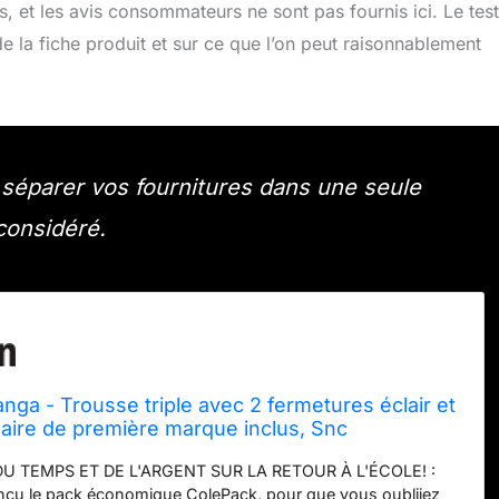
es, et les avis consommateurs ne sont pas fournis ici. Le test
e la fiche produit et sur ce que l’on peut raisonnablement
t séparer vos fournitures dans une seule
 considéré.
ga - Trousse triple avec 2 fermetures éclair et
laire de première marque inclus, Snc
 Bagages pour enfants
 TEMPS ET DE L'ARGENT SUR LA RETOUR À L'ÉCOLE! :
çu le pack économique ColePack, pour que vous oubliiez