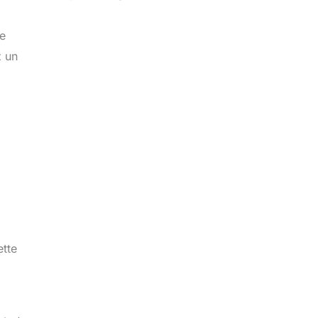
ée
z un
ette