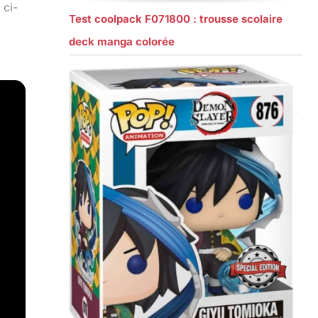
 ci-
Test coolpack F071800 : trousse scolaire
deck manga colorée