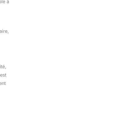
ble à
aire,
té,
est
ent