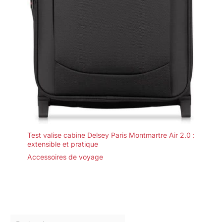
Test valise cabine Delsey Paris Montmartre Air 2.0 :
extensible et pratique
Accessoires de voyage