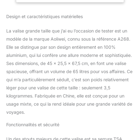
d'aluminium -
Argent
magnésium 100 %. Très
Design et caractéristiques matérielles
résistant et durable pour
une bonne élasticité.
【Transport
La valise grande taille que j’ai eu l’occasion de tester est un
confortable】4 roues
modèle de la marque Aoliwei, connu sous la référence A268.
spinner (pouvant tourner
Elle se distingue par son design entièrement en 100%
360°) : Grâce à ses
aluminium, qui lui confère une allure moderne et sophistiquée.
quatre roues jumelées,
ce coffre est
Ses dimensions, de 45 x 25,5 x 67,5 cm, en font une valise
particulièrement adapté
spacieuse, offrant un volume de 65 litres pour vos affaires. Ce
pour les surfaces lisses
qui m’a particulièrement séduit, c’est son poids relativement
(les roues sont
léger pour une valise de cette taille : seulement 3,5
quasiment silencieuses,
avec fonction anti-bruit).
kilogrammes. Fabriquée en Chine, elle est conçue pour un
【Corps en alliage
usage mixte, ce qui la rend idéale pour une grande variété de
d'aluminium + cadre en
voyages.
aluminium】 Cette valise
en aluminium est
Fonctionnalités et sécurité
équipée d'un corps
entièrement en alliage
Un des atouts majeurs de cette valise est sa serrure TSA,