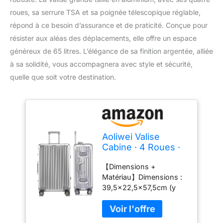
roues, sa serrure TSA et sa poignée télescopique réglable,
répond à ce besoin d’assurance et de praticité. Conçue pour
résister aux aléas des déplacements, elle offre un espace
généreux de 65 litres. L’élégance de sa finition argentée, alliée
à sa solidité, vous accompagnera avec style et sécurité,
quelle que soit votre destination.
Aoliwei Valise
Cabine · 4 Roues ·
Serrure TSA ·
【Dimensions +
Poignée
Matériau】Dimensions :
Télescopique
39,5x22,5x57,5cm (y
Réglable · Valise
compris les roues et les
entièrement en
poignées). Sac de main à
100% Aluminium ·S-
carlingue rigide en alliage
57.5cm · 45L ·