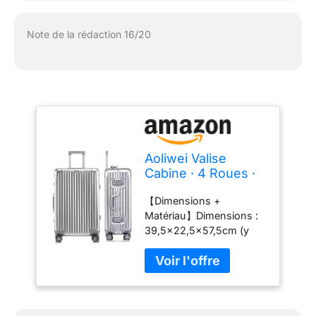
Note de la rédaction 16/20
Aoliwei Valise
Cabine · 4 Roues ·
Serrure TSA ·
【Dimensions +
Poignée
Matériau】Dimensions :
Télescopique
39,5x22,5x57,5cm (y
Réglable · Valise
compris les roues et les
entièrement en
poignées). Sac de main à
100% Aluminium ·S-
carlingue rigide en alliage
57.5cm · 45L ·
d'aluminium -
Argent
magnésium 100 %. Très