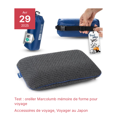
Avr
29
2025
Test : oreiller Marcolumb mémoire de forme pour
voyage
Accessoires de voyage
,
Voyager au Japon