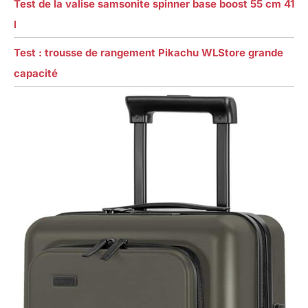
Test de la valise samsonite spinner base boost 55 cm 41
l
Test : trousse de rangement Pikachu WLStore grande
capacité