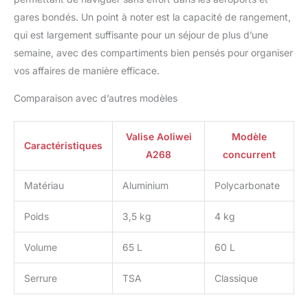
2 ANS DE GARANTIE
gares bondés. Un point à noter est la capacité de rangement,
soutenue par Aoliwei.
qui est largement suffisante pour un séjour de plus d’une
Nos bagages sont
semaine, avec des compartiments bien pensés pour organiser
fabriqués avec des
vos affaires de manière efficace.
matériaux de haute
qualité et chaque bagage
Comparaison avec d’autres modèles
subit des contrôles de
qualité rigoureux, tels
que le test de chute, le
Valise Aoliwei
Modèle
test de traction de la
Caractéristiques
A268
concurrent
poignée, le test de
roulement des roues, le
Matériau
Aluminium
Polycarbonate
test de la fermeture
éclair, etc. Si vous avez
des questions ou des
Poids
3,5 kg
4 kg
suggestions concernant
nos produits, n'hésitez
Volume
65 L
60 L
pas à nous contacter.
Serrure
TSA
Classique