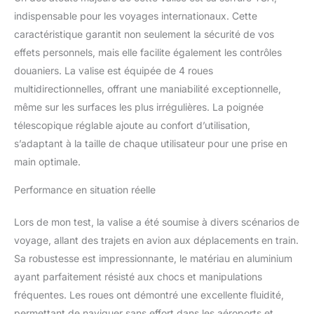
d'aluminium et d'un
indispensable pour les voyages internationaux. Cette
cadre en aluminium, et a
un aspect sophistiqué et
caractéristique garantit non seulement la sécurité de vos
cool. Étant donné qu'il
effets personnels, mais elle facilite également les contrôles
est difficile pour les
douaniers. La valise est équipée de 4 roues
chocs de se transmettre
multidirectionnelles, offrant une maniabilité exceptionnelle,
à l'intérieur, elle peut
protéger des objets
même sur les surfaces les plus irrégulières. La poignée
précieux tels qu'un
télescopique réglable ajoute au confort d’utilisation,
ordinateur portable.
s’adaptant à la taille de chaque utilisateur pour une prise en
【Serrure TSA】Les
main optimale.
bagages à roulettes avec
verrou TSA sont idéaux
Performance en situation réelle
pour les voyages
internationaux, car le
Lors de mon test, la valise a été soumise à divers scénarios de
verrou TSA assure la
sécurité de vos objets de
voyage, allant des trajets en avion aux déplacements en train.
valeur et permet au
Sa robustesse est impressionnante, le matériau en aluminium
personnel de l'aéroport
ayant parfaitement résisté aux chocs et manipulations
d'inspecter vos bagages
fréquentes. Les roues ont démontré une excellente fluidité,
sans endommager le
verrou. 【Bonne qualité】
permettant de naviguer sans effort dans les aéroports et