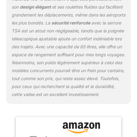
cool. Étant donné qu'il
son
design élégant
et ses roulettes fluides qui facilitent
est difficile pour les
grandement les déplacements, même dans les aéroports
chocs de se transmettre
les plus bondés. La
sécurité renforcée
avec la serrure
à l'intérieur, elle peut
TSA est un atout non négligeable, tandis que la poignée
protéger des objets
précieux tels qu'un
télescopique ajustable ajoute un confort indéniable lors
ordinateur portable.
des trajets. Avec une capacité de 65 litres, elle offre un
【Serrure TSA】Les
espace de rangement suffisant pour mes longs voyages.
bagages à roulettes avec
Néanmoins, son poids légèrement supérieur à celui des
verrou TSA sont idéaux
pour les voyages
modèles concurrents pourrait être un frein pour certains,
internationaux, car le
tout comme son prix, qui reste assez élevé. Toutefois,
verrou TSA assure la
pour ceux qui recherchent la qualité et la durabilité,
sécurité de vos objets de
cette valise est un excellent investissement.
valeur et permet au
personnel de l'aéroport
d'inspecter vos bagages
sans endommager le
verrou. 【Bonne qualité】
2 ANS DE GARANTIE
soutenue par Aoliwei.