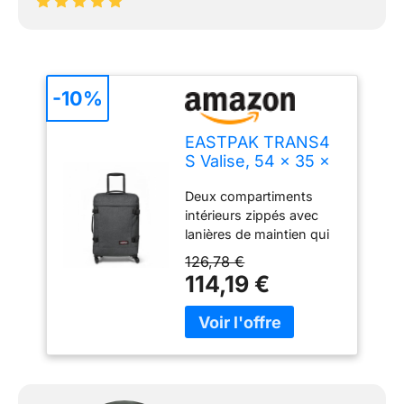
-10%
EASTPAK TRANS4
S Valise, 54 x 35 x
23 cm, 44 L - Black
Deux compartiments
Denim (Gris)
intérieurs zippés avec
lanières de maintien qui
vous assurent de
126,78 €
toujours tout retrouver
114,19 €
bien à sa place, poche
avant pratique zippée
pour les petits objets
Roulettes 36° pour
naviguer facilement dans
les couloirs du métro et