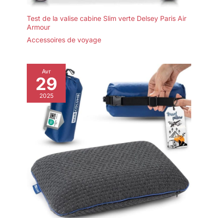
Test de la valise cabine Slim verte Delsey Paris Air
Armour
Accessoires de voyage
Avr
29
2025