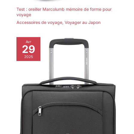
Test : oreiller Marcolumb mémoire de forme pour
voyage
Accessoires de voyage
,
Voyager au Japon
Avr
29
2025