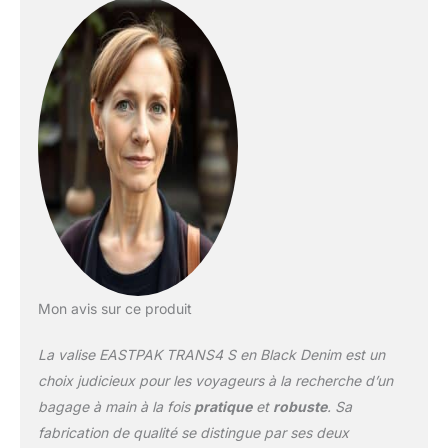
les rues bondées, taille
cabine même pour les
compagnies aériennes
les plus strictes Sangles
de compression
pratiques pour optimiser
l’espace Faites rouler le
sac facilement grâce à la
poignée rétractable
Bagage cabine
compatible avec les
conditions Air France
(dimensions max :
55x35x25 cm) et
EasyJet (56x45x25 cm)
Mon avis sur ce produit
La valise EASTPAK TRANS4 S en Black Denim est un
choix judicieux pour les voyageurs à la recherche d’un
bagage à main à la fois
pratique
et
robuste
. Sa
fabrication de qualité se distingue par ses deux