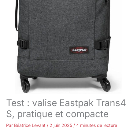
Test : valise Eastpak Trans4
S, pratique et compacte
Par
Béatrice Levant
/
2 juin 2025
/
4 minutes de lecture