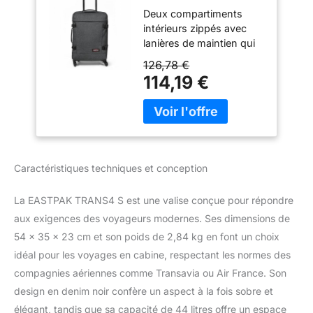
23 cm, 44 L - Black
Deux compartiments
Denim (Gris)
intérieurs zippés avec
lanières de maintien qui
vous assurent de
126,78 €
toujours tout retrouver
114,19 €
bien à sa place, poche
avant pratique zippée
pour les petits objets
Roulettes 36° pour
naviguer facilement dans
les couloirs du métro et
Caractéristiques techniques et conception
les rues bondées, taille
cabine même pour les
La EASTPAK TRANS4 S est une valise conçue pour répondre
compagnies aériennes
aux exigences des voyageurs modernes. Ses dimensions de
les plus strictes Sangles
de compression
54 x 35 x 23 cm et son poids de 2,84 kg en font un choix
pratiques pour optimiser
idéal pour les voyages en cabine, respectant les normes des
l’espace Faites rouler le
compagnies aériennes comme Transavia ou Air France. Son
sac facilement grâce à la
design en denim noir confère un aspect à la fois sobre et
poignée rétractable
Bagage cabine
élégant, tandis que sa capacité de 44 litres offre un espace