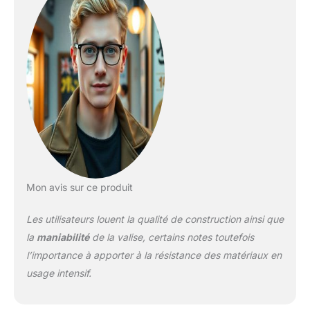
à vous permet
d'emporter plus,
rendant valises
parfaites pour les
achats de dernière
minute ou les
souvenirs
inattendus.Offrant un
large volume, elle est
idéale pour les
voyages en famille,
ou supérieurs à une
semaine. Partez
Mon avis sur ce produit
serein et ramenez
plein de souvenirs.
Les utilisateurs louent la qualité de construction ainsi que
CONÇUE POUR
la
maniabilité
de la valise, certains notes toutefois
DURER : Nouvelle
l’importance à apporter à la résistance des matériaux en
fermeture éclaire
résistante et
usage intensif.
nouvelles roues
testées et