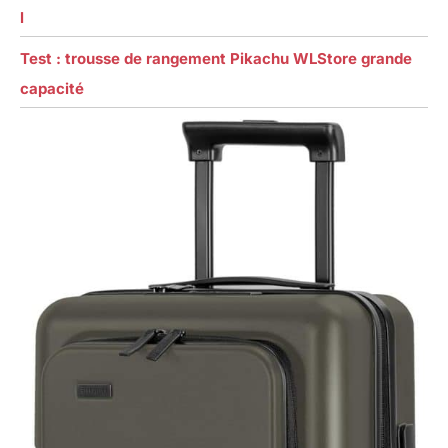
l
Test : trousse de rangement Pikachu WLStore grande
capacité