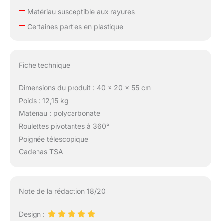
–
télescopiques qui
Matériau susceptible aux rayures
s'adaptent à votre
–
Certaines parties en plastique
taille. ORGANISATION
OPTIMALE, STYLE
IMPECCABLE : Chaque
valise de notre set est
Fiche technique
conçue pour rendre
vos préparatifs de
Dimensions du produit : 40 x 20 x 55 cm
voyage aussi agréables
Poids : 12,15 kg
que votre destination.
L'intérieur est doté de
Matériau : polycarbonate
sangles de serrage,
Roulettes pivotantes à 360°
d'une cloison de
Poignée télescopique
séparation et d'une
Cadenas TSA
grande poche en filet,
permettant une
organisation parfaite de
vos affaires. Que vous
Note de la rédaction 18/20
partiez en avion ou
prépariez un sac de
Design :
voyage pour un week-