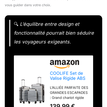
vous guider dans votre choix.
🔍
L’équilibre entre design et
fonctionnalité pourrait bien séduire
les voyageurs exigeants.
COOLIFE Set de
Valise Rigide ABS
3 pièces,
L’ALLIÉE PARFAITE DES
56+67+76 cm
GRANDES ESCAPADES
emboîtable
: Grand chariot rigide
Ensemble
77x54x30 cm, et
139,99 €