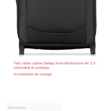
Test valise cabine Delsey Paris Montmartre Air 2.0 :
extensible et pratique
Accessoires de voyage