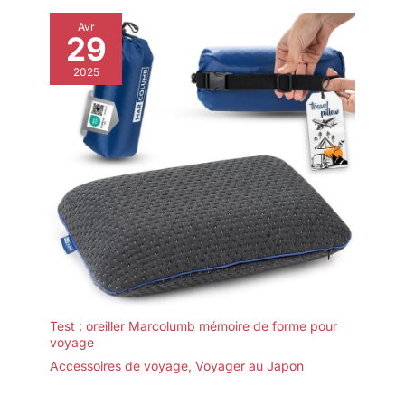
grande poche en filet,
Avr
permettant une
29
organisation parfaite
2025
de vos affaires. Que
vous partiez en avion
ou prépariez un sac
de voyage pour un
week-end, notre set
répond à toutes vos
attentes avec
élégance et
fonctionnalité.
Test : oreiller Marcolumb mémoire de forme pour
voyage
Accessoires de voyage
,
Voyager au Japon