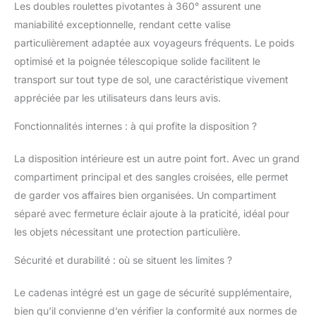
Les doubles roulettes pivotantes à 360° assurent une
semaine. Partez serein
maniabilité exceptionnelle, rendant cette valise
et ramenez plein de
souvenirs. CONÇUE
particulièrement adaptée aux voyageurs fréquents. Le poids
POUR DURER :
optimisé et la poignée télescopique solide facilitent le
Nouvelle fermeture
transport sur tout type de sol, une caractéristique vivement
éclaire résistante et
appréciée par les utilisateurs dans leurs avis.
nouvelles roues
testées et approuvées.
Fonctionnalités internes : à qui profite la disposition ?
De plus, les coques de
nos valises sont
La disposition intérieure est un autre point fort. Avec un grand
conçues à 100% en
ABS premium moulé et
compartiment principal et des sangles croisées, elle permet
sont renforcées offrant
de garder vos affaires bien organisées. Un compartiment
un niveau de
séparé avec fermeture éclair ajoute à la praticité, idéal pour
résistance supérieur en
les objets nécessitant une protection particulière.
cas de pression ou de
choc, vos effets
Sécurité et durabilité : où se situent les limites ?
personnels sont
préservés. Serrure TSA:
Le cadenas intégré est un gage de sécurité supplémentaire,
Serrure intégrée
acceptée par la TSA
bien qu’il convienne d’en vérifier la conformité aux normes de