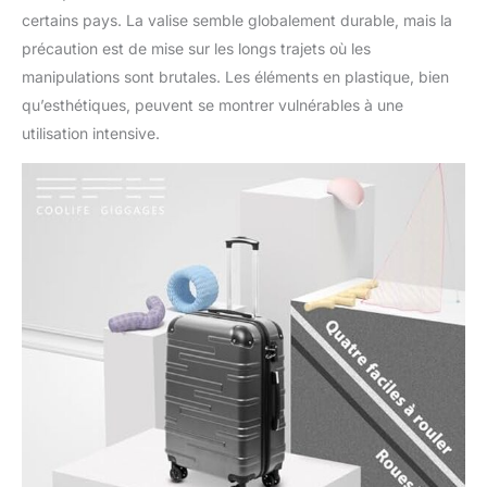
pour les utilisateurs,
certains pays. La valise semble globalement durable, mais la
idéale pour les voyages
précaution est de mise sur les longs trajets où les
internationaux car avoir
manipulations sont brutales. Les éléments en plastique, bien
les serrures TSA
garantit que vos objets
qu’esthétiques, peuvent se montrer vulnérables à une
de valeur sont en
utilisation intensive.
sécurité et que l'agent
TSA est en mesure
d'enregistrer vos
bagages sans casser
les serrures. Assurer la
sécurité en voyage.
ELLE VOUS SUIT
PARTOUT : Manœuvrez
facilement grâce à ces
4 doubles roues
directrices à 360° et
profitez d'une glisse
fluide, stable et
silencieuse même sur
des surfaces