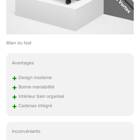
irrégulières. Découvrez
le confort d'un voyage
bien équipé avec notre
de valises. MANIABLE
ET PRATIQUE：Vous
apprécierez son les
poignées
Bilan du test
télescopiques et
réglable à 3
niveaux.Naviguez
Avantages
facilement dans les
aéroports et les gares
+
Design moderne
avec un confort
+
optimal et une
Bonne maniabilité
maniabilité sans effort.
+
Intérieur bien organisé
Chaque valise est
+
Cadenas intégré
pensée pour maximiser
votre expérience de
voyage, des roulettes
pivotantes qui glissent
Inconvénients
en douceur aux
poignées