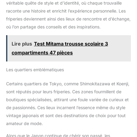
satisfait de nos produits ou si vous avez des questions,
véritable quête de style et d’identité, où chaque trouvaille
assuré de faire briller les yeux
soirées cosplay, des carnavals
veuillez nous contacter dès que possible, nous ferons de notre
et d'apporter de la joie à toute
et d'autres activités.
mieux pour répondre aux besoins de chaque client
raconte une histoire et enrichit l’expérience personnelle. Les
fête !
friperies deviennent ainsi des lieux de rencontre et d’échange,
où l’on partage des conseils et des inspirations.
Lire plus
Test Mitama trousse scolaire 3
compartiments 47 pièces
Les quartiers emblématiques
Certains quartiers de Tokyo, comme Shimokitazawa et Koenji,
sont réputés pour leurs friperies. Ces zones fourmillent de
boutiques spécialisées, attirant une foule variée de curieux et
de passionnés. Ces lieux incarnent l’essence même du style
vintage japonais et sont des destinations de choix pour tout
amateur de mode.
Alors que le Japon continue de chérir son passé, les