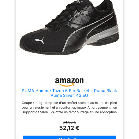
Puma typique de style Puma.
Bande sur le côté, logos sur la
languette de la chaussure et
l'extérieur des baskets
d'entraînement Démarquez-
vous avec les chaussures de
sport confortables de Puma
Sneakers de Puma sont aussi
élégantes que confortables.
Grâce à leurs designs cool et
de haute qualité. Les
chaussures Puma sont
disponibles dans une variété de
modèles. Que ce soit comme
chaussures basses, chaussures
de sport décontractées, baskets
ou chaussures de sport. Les
baskets Puma sent des pieds
bien couchés en combinaison
PUMA Homme Tazon 6 Fm Baskets, Puma Black
avec un Style
Puma Silver, 43 EU
Coupe : la tige dispose d'un renfort spécial au milieu du pied
pour un ajustement et un confort optimaux Amortissement : un
support de talon EVA offre un rembourrage et une absorption
des chocs Confort : une semelle intérieure SoftFoam assure
une sensation particulièrement douce lors de la marche
64,95 €
52,12 €