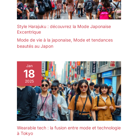
Style Harajuku : découvrez la Mode Japonaise
Excentrique
Mode de vie à la japonaise
,
Mode et tendances
beautés au Japon
Jan
18
2025
Wearable tech : la fusion entre mode et technologie
à Tokyo