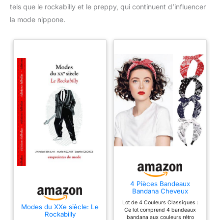
tels que le rockabilly et le preppy, qui continuent d’influencer
la mode nippone.
4 Pièces Bandeaux
Bandana Cheveux
Femme Fille, Serre-Tête
Lot de 4 Couleurs Classiques :
Rétro Motif Paisley avec
Modes du XXe siècle: Le
Ce lot comprend 4 bandeaux
Nœud Papillon, Bandeau
Rockabilly
bandana aux couleurs rétro