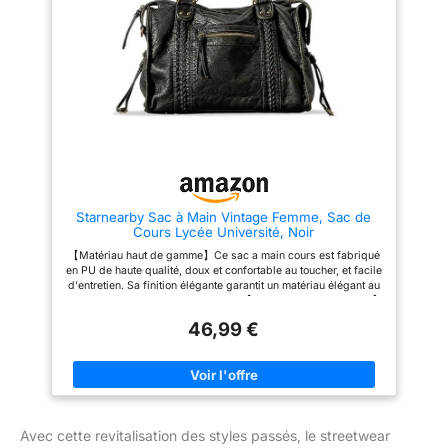
et une bandoulière réglable
quotidien Utilisation
vous permet d'ajuster la
polyvalente: Ces Sac à
longueur de la bandoulière en
bandoulière sont parfaits pour
fonction de vos besoins, pour
le shopping, les rendez-vous,
l'utiliser comme sac à main, sac
les trajets quotidiens, les
à bandoulière ou sac à
voyages, les vacances, les
bandoulière 【Occasions
fêtes et le travail, ce qui en fait
appropriées】 Adapté au
des sacs à main utilitaires
bureau, au shopping, aux
idéaux pour diverses occasions
rendez-vous, aux week-ends
Cadeau idéal: Ce sac à main est
ou comme sac de voyage, ce
un excellent cadeau pour Noël,
sac fourre-tout polyvalent
la Saint-Valentin, les
s'adapte facilement à différents
anniversaires, la fête des
environnements et besoins
Mères, Thanksgiving et les
Starnearby Sac à Main Vintage Femme, Sac de
【Choix idéal】 Ce sac à
anniversaires de mariage. Un
Cours Lycée Université, Noir
bandoulière souple est un
cadeau attentionné pour vos
excellent choix pour vos amis,
amies, vos petites amies, vos
【Matériau haut de gamme】Ce sac a main cours est fabriqué
vos petites amies et vos
épouses et vos mères
en PU de haute qualité, doux et confortable au toucher, et facile
épouses à Noël, la Saint-
d'entretien. Sa finition élégante garantit un matériau élégant au
Valentin, les anniversaires, la
quotidien et une grande durabilité. 【Dimensions spacieuses】
fête des mères, Thanksgiving et
Notre sac a main femme cuir mesure 37 x 12 x 28 cm, ce qui
les anniversaires de mariage
46,99 €
vous permet de ranger facilement votre téléphone, votre
portefeuille, votre rouge à lèvres, vos clés et autres essentiels
du quotidien. Profitez d'un espace généreux dans un design
compact et organisé, idéal pour vos déplacements.
【Fabrication soignée】 Ces sacs de cours femme bénéficient
d'une fabrication soignée, avec des coutures soignées et
régulières et une texture d'inspiration rétro. La fermeture éclair
Avec cette revitalisation des styles passés, le streetwear
lisse et résistante ajoute une sécurité supplémentaire pour