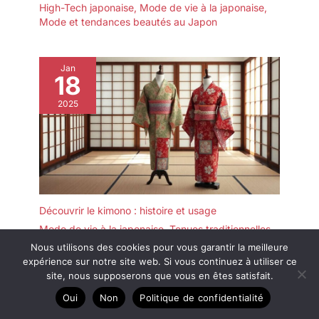
High-Tech japonaise
,
Mode de vie à la japonaise
,
Mode et tendances beautés au Japon
Jan
18
2025
Découvrir le kimono : histoire et usage
Mode de vie à la japonaise
,
Tenues traditionnelles
japonaises
Nous utilisons des cookies pour vous garantir la meilleure
expérience sur notre site web. Si vous continuez à utiliser ce
site, nous supposerons que vous en êtes satisfait.
Oui
Non
Politique de confidentialité