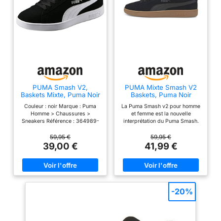
PUMA Smash V2,
PUMA Mixte Smash V2
Baskets Mixte, Puma Noir
Baskets, Puma Noir
Puma Blanc Puma Gris
Puma Noir, 48.5 EU
Couleur : noir Marque : Puma
La Puma Smash v2 pour homme
Métallisé, 43 EU
Homme > Chaussures >
et femme est la nouvelle
Sneakers Référence : 364989-
interprétation du Puma Smash.
01-43
La silhouette inspirée du tennis
et la tige en daim font de la
59,95 €
59,95 €
basket le compagnon idéal au
39,00 €
41,99 €
quotidien La semelle extérieure
en caoutchouc de la chaussure
de skate assure un confort
agréable et une adhérence
durable. La fermeture à lacets
complète des baskets de
-20%
football offre un ajustement
parfait Les chaussures de sport
pour homme et femme sont
disponibles dans le Forme