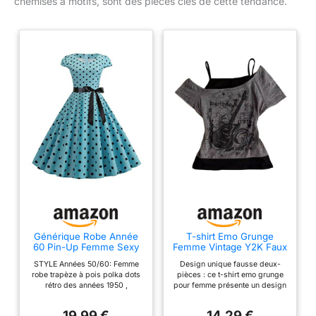
chemises à motifs, sont des pièces clés de cette tendance.
Générique Robe Année
T-shirt Emo Grunge
60 Pin-Up Femme Sexy
Femme Vintage Y2K Faux
Col V sans Manche Retro
2 Pièces Guitare
STYLE Années 50/60: Femme
Design unique fausse deux-
robe Style 1950's Audrey
Graphique Manches
robe trapèze à pois polka dots
pièces : ce t-shirt emo grunge
Hepburn Pin-Up
Courtes Épaules
rétro des années 1950 ,
pour femme présente un design
Rockabilly Elegante Polka
Dénudées Crop Top
découpe ajusté, ourlet large
tendance fausse deux-pièces,
Dot Trapèze Vintage
évasé à taille haute, montre
offrant un look superposé sans
Robes Swing De Bal Fête
19,99 €
14,29 €