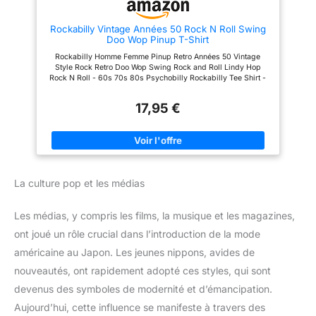
femmes, adolescentes et filles.
Ils restent bien en place tout au
Rockabilly Vintage Années 50 Rock N Roll Swing
long de la journée sans causer
Doo Wop Pinup T-Shirt
de maux de tête. Accessoire
Polyvalent : Un accessoire de
Rockabilly Homme Femme Pinup Retro Années 50 Vintage
coiffure indispensable au
Style Rock Retro Doo Wop Swing Rock and Roll Lindy Hop
quotidien ! Idéal pour retenir
Rock N Roll - 60s 70s 80s Psychobilly Rockabilly Tee Shirt -
vos cheveux lors du
Idée cadeau pour qui aime ce genre de style de vie et de
maquillage, du soin du visage
musique. Rockabilly Vetement, Rock and Roll, Doo Wop, Swing,
(skincare) ou du sport (yoga,
17,95 €
Lindy Hop, Boogie-Woogie, Blues, Hillbilly, Bluegrass, Mode
course). Il est également parfait
des années 50, Festival Léger, Coupe classique, manche à
pour les fêtes rétro, les
double couture et ourlet à la base
vacances à la plage, les
séances photo ou les sorties
décontractées.
La culture pop et les médias
Les médias, y compris les films, la musique et les magazines,
ont joué un rôle crucial dans l’introduction de la mode
américaine au Japon. Les jeunes nippons, avides de
nouveautés, ont rapidement adopté ces styles, qui sont
devenus des symboles de modernité et d’émancipation.
Aujourd’hui, cette influence se manifeste à travers des