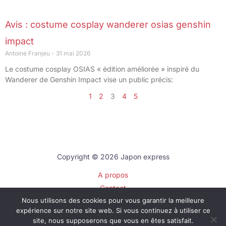
Avis : costume cosplay wanderer osias genshin
impact
Antoine Franjeu
31 mai 2026
Le costume cosplay OSIAS « édition améliorée » inspiré du
Wanderer de Genshin Impact vise un public précis:
1
2
3
4
5
Copyright © 2026 Japon express
A propos
Contact
Nous utilisons des cookies pour vous garantir la meilleure
Plan du site
expérience sur notre site web. Si vous continuez à utiliser ce
Mentions légales
site, nous supposerons que vous en êtes satisfait.