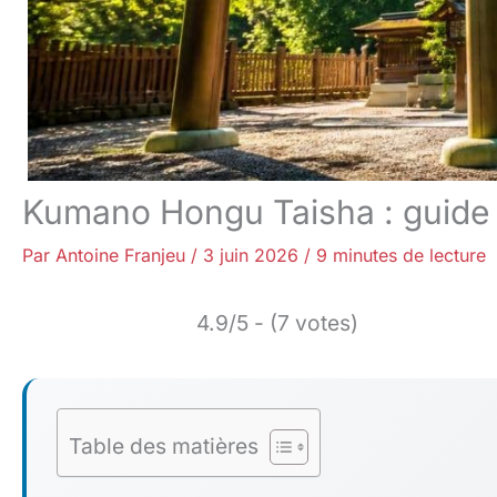
Kumano Hongu Taisha : guide de
Par
Antoine Franjeu
/
3 juin 2026
/
9 minutes de lecture
4.9/5 - (7 votes)
Table des matières