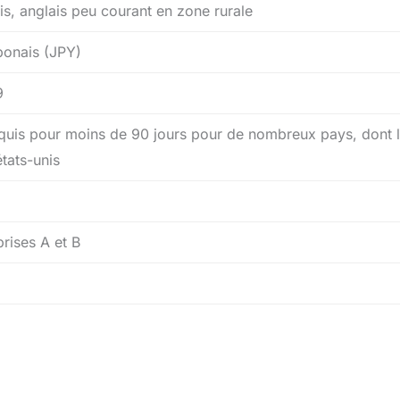
is, anglais peu courant en zone rurale
ponais (JPY)
9
quis pour moins de 90 jours pour de nombreux pays, dont l
états-unis
prises A et B