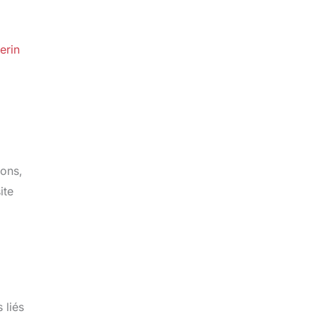
erin
lons,
ite
 liés