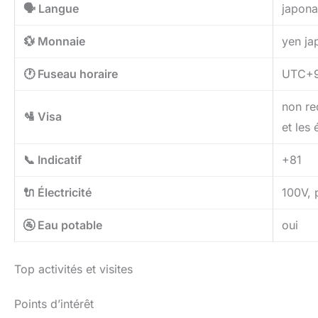
🗣️ Langue
japona
💱 Monnaie
yen ja
🕐 Fuseau horaire
UTC+
non re
🛂 Visa
et les 
📞 Indicatif
+81
🔌 Électricité
100V, 
🚰 Eau potable
oui
Top activités et visites
Points d’intérêt