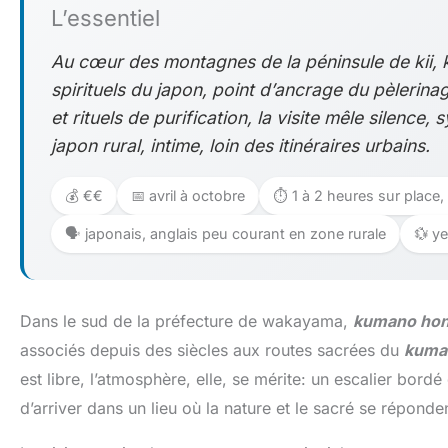
L’essentiel
Au cœur des montagnes de la péninsule de kii, 
spirituels du japon, point d’ancrage du pèlerin
et rituels de purification, la visite mêle silence
japon rural, intime, loin des itinéraires urbains.
💰 €€
📅 avril à octobre
⏱️ 1 à 2 heures sur plac
🗣️ japonais, anglais peu courant en zone rurale
💱 y
Dans le sud de la préfecture de wakayama,
kumano hon
associés depuis des siècles aux routes sacrées du
kuma
est libre, l’atmosphère, elle, se mérite: un escalier bord
d’arriver dans un lieu où la nature et le sacré se réponde