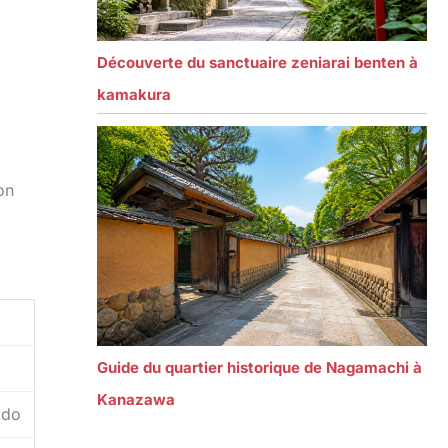
Découverte du sanctuaire zeniarai benten à
kamakura
on
Guide du quartier historique de Nagamachi à
Kanazawa
odo