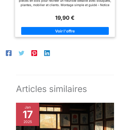
pièces en bois pour recréer un fleuriste détaillé avec bouquets,
plantes, mobilier et clients. Montage simple et guidé – Notice
illustrée étape par étape et pièces numérotées pour un
assemblage fluide en 2 à 3 heures, accessible dès 10 ans.
19,90 €
Détails réalistes et colorés – Fleurs, compositions florales,
vitrines et accessoires apportent un rendu authentique et
immersif. Éclairage LED inclus – Système lumineux intégré (3
piles LR1130 fournies) pour illuminer la boutique et créer une
ambiance chaleureuse le soir. Objet déco original et créatif –
Une fois terminée, cette maquette devient une décoration
unique pour chambre, bureau ou étagère (14 x 17,1 x 21,8 cm).
Articles similaires
Jan
17
2025