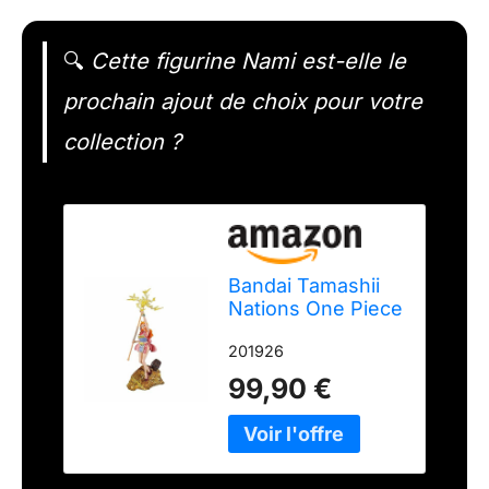
🔍
Cette figurine Nami est-elle le
prochain ajout de choix pour votre
collection ?
Bandai Tamashii
Nations One Piece
- Nami - Diorama
201926
WT100 3/3
FiguartsZero 28
99,90 €
cm