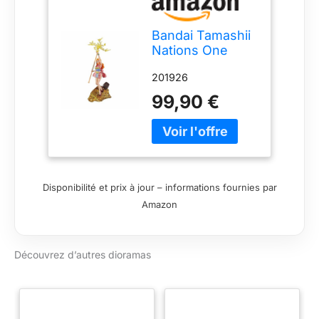
Bandai Tamashii
Nations One
Piece - Nami -
201926
Diorama WT100
3/3 FiguartsZero
99,90 €
28 cm
Disponibilité et prix à jour – informations fournies par
Amazon
Découvrez d’autres dioramas