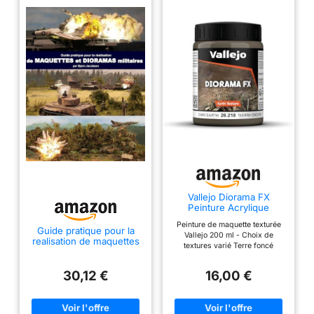
Vallejo Diorama FX
Peinture Acrylique
Texture Terre 200 ml
Peinture de maquette texturée
pour Simuler Terrains,
Guide pratique pour la
Vallejo 200 ml - Choix de
Neige, Eau et Boue pour
realisation de maquettes
textures varié Terre foncé
Maquettes et Modélisme.
et dioramas militaires
30,12 €
16,00 €