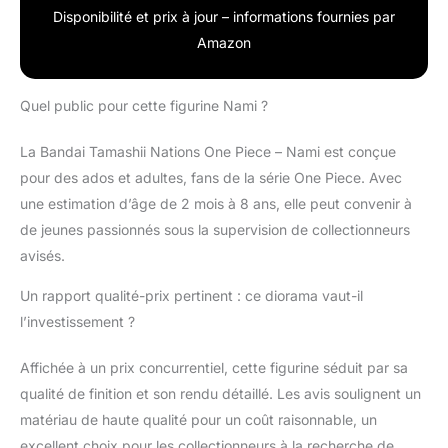
Disponibilité et prix à jour – informations fournies par
Amazon
Quel public pour cette figurine Nami ?
La Bandai Tamashii Nations One Piece – Nami est conçue
pour des ados et adultes, fans de la série One Piece. Avec
une estimation d’âge de 2 mois à 8 ans, elle peut convenir à
de jeunes passionnés sous la supervision de collectionneurs
avisés.
Un rapport qualité-prix pertinent : ce diorama vaut-il
l’investissement ?
Affichée à un prix concurrentiel, cette figurine séduit par sa
qualité de finition et son rendu détaillé. Les avis soulignent un
matériau de haute qualité pour un coût raisonnable, un
excellent choix pour les collectionneurs à la recherche de