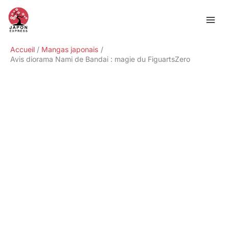
Aller
Rechercher
au
contenu
Accueil
Mangas japonais
Avis diorama Nami de Bandai : magie du FiguartsZero