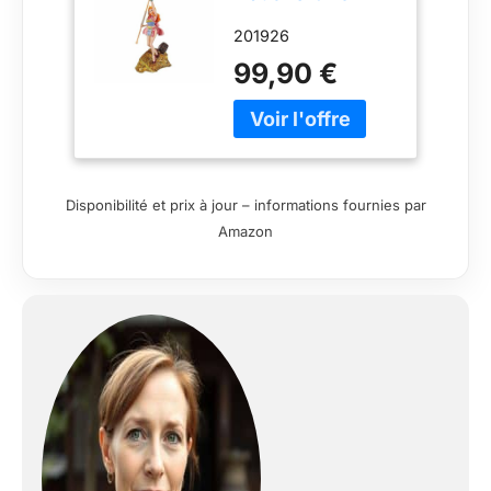
Piece - Nami -
201926
Diorama WT100
3/3 FiguartsZero
99,90 €
28 cm
Disponibilité et prix à jour – informations fournies par
Amazon