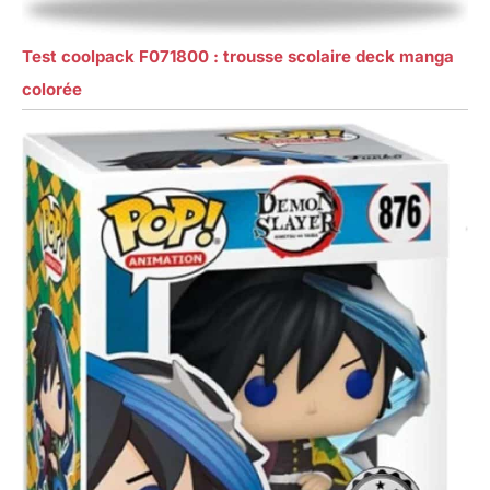
Test coolpack F071800 : trousse scolaire deck manga
colorée