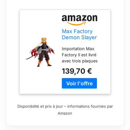
Max Factory
Demon Slayer
Figurine Kimetsu
Importation Max
no Yaiba Figma
Factory Il est livré
Kyojuro Rengoku
avec trois plaques
15 cm
faciales dont un
139,70 €
visage standard, un
visage souriant et un
visage de combat
blessé Des parties
tournées vers l'avant,
gauche et droite pour
Disponibilité et prix à jour – informations fournies par
une utilisation avec
Amazon
son visage standard
et son visage
souriant sont