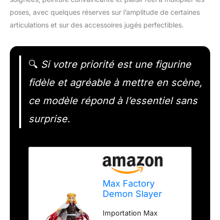
poses, avec quelques réserves sur l’amplitude de certaines
articulations et sur des accessoires jugés perfectibles.
🔍
Si votre priorité est une figurine
fidèle et agréable à mettre en scène,
ce modèle répond à l’essentiel sans
surprise.
Max Factory
Demon Slayer
Figurine Kimetsu
Importation Max
no Yaiba Figma