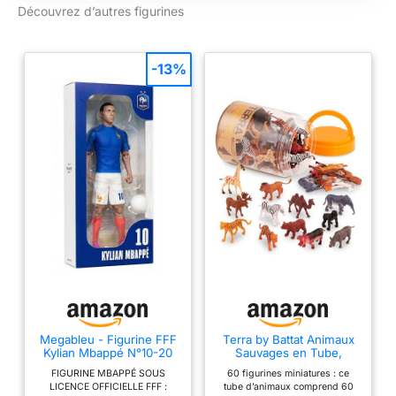
Découvrez d’autres figurines
également incluses Il
est livré avec sa lame
Nichirin et trois types
de pièces à effet de
-13%
flamme pour recréer
ses techniques de
respiration de flamme
Megableu - Figurine FFF
Terra by Battat Animaux
Kylian Mbappé N°10-20
Sauvages en Tube,
cm - Grande Figurine
Figurines Miniatures
FIGURINE MBAPPÉ SOUS
60 figurines miniatures : ce
Foot Réaliste & Articulée
LICENCE OFFICIELLE FFF :
tube d’animaux comprend 60
10 Points – Licence