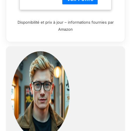
visage de combat
blessé Des parties
tournées vers l'avant,
gauche et droite pour
Disponibilité et prix à jour – informations fournies par
une utilisation avec
Amazon
son visage standard
et son visage
souriant sont
également incluses Il
est livré avec sa lame
Nichirin et trois types
de pièces à effet de
flamme pour recréer
ses techniques de
respiration de flamme