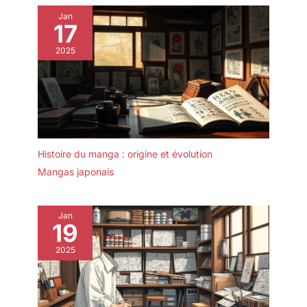
Jan
17
2025
Histoire du manga : origine et évolution
Mangas japonais
Jan
19
2025