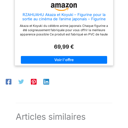
COLLECTION FFF : Kylian
jouer sans pile. Idée cadeau :
Mbappé rejoint la collection
cadeau d’anniversaire ou de
officielle des figurines Équipe
fête pour filles et garçons dès 3
RZAHUAHU Akaza et Koyuki – Figurine pour la
de France. Associez la figurine
ans qui aiment les animaux, les
sortie au cinéma de l’anime japonais – Figurine
Mbappé aux autres joueurs de
figurines miniatures et le safari;
PVC 1:7
la gamme FFF pour recréer
3 4 5 6 7 ans.
Akaza et Koyuki du célèbre anime japonais Chaque figurine a
votre équipe idéale et revivre
été soigneusement fabriquée pour vous offrir la meilleure
les plus grands moments des
apparence possible Ce produit est fabriqué en PVC de haute
Bleus. UN CADEAU POUR LES
qualité et est respectueux de l'environnement et sans
SUPPORTERS DE MBAPPÉ :
substances nocives En raison des longs trajets de transport,
Fabriquée en PVC résistant
69,99 €
nous ne pouvons pas garantir que le colis arrive intact. Si la
avec des finitions soignées,
figurine a été endommagée par l'expédition, veuillez nous
cette figurine Mbappé est
contacter et nous vous proposerons une solution de
conçue pour durer. Une
compensation Veuillez nous contacter si vous avez des
excellente idée cadeau pour les
questions sur le produit, nous vous répondrons dans les 24
fans de Kylian Mbappé, les
heures
collectionneurs de figurines
football et tous les amoureux du
football français.
Articles similaires