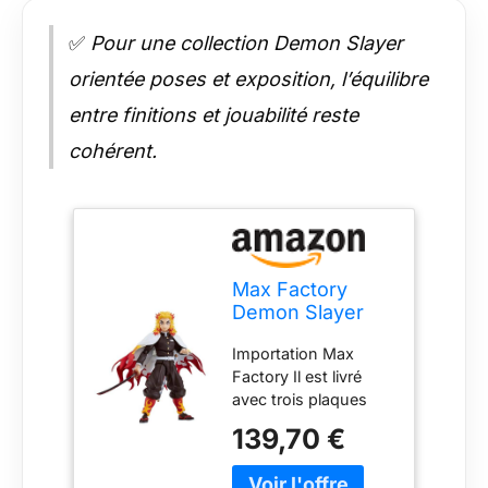
✅
Pour une collection Demon Slayer
orientée poses et exposition, l’équilibre
entre finitions et jouabilité reste
cohérent.
Max Factory
Demon Slayer
Figurine Kimetsu
Importation Max
no Yaiba Figma
Factory Il est livré
Kyojuro Rengoku
avec trois plaques
15 cm
faciales dont un
139,70 €
visage standard, un
visage souriant et un