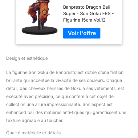
Goku FES - Figurine
Banpresto Dragon Ball
15cm Vol.12
Super - Son Goku FES -
Figurine 15cm Vol.12
Banpresto Dragon Ball
Super - Son Goku FES -
Figurine 15cm Vol.12
Banpresto Dragon Ball
Super - Son Goku FES -
Design et esthétique
Figurine 15cm Vol.12
Banpresto Dragon Ball
Super - Son Goku FES -
La figurine Son Goku de Banpresto est dotée d’une finition
Figurine 15cm Vol.12
brillante qui accentue la vivacité de ses couleurs. Chaque
Banpresto Dragon Ball
détail, des cheveux hérissés de Goku à ses vêtements, est
Super - Son Goku FES -
exécuté avec précision, ce qui confère à cet objet de
Figurine 15cm Vol.12
collection une allure impressionnante. Son aspect est
enhanced par des matières anti-tiques qui garantissent une
texture agréable au toucher.
Qualité matérielle et détails