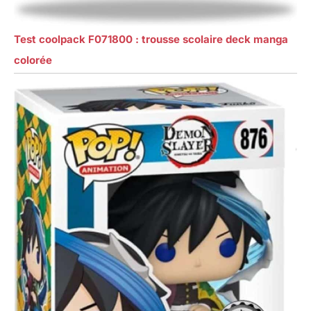
Test coolpack F071800 : trousse scolaire deck manga
colorée