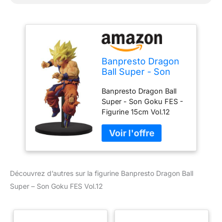
Banpresto Dragon
Ball Super - Son
Goku FES - Figurine
Banpresto Dragon Ball
15cm Vol.12
Super - Son Goku FES -
Figurine 15cm Vol.12
Banpresto Dragon Ball
Super - Son Goku FES -
Figurine 15cm Vol.12
Banpresto Dragon Ball
Super - Son Goku FES -
Découvrez d’autres sur la figurine Banpresto Dragon Ball
Figurine 15cm Vol.12
Banpresto Dragon Ball
Super – Son Goku FES Vol.12
Super - Son Goku FES -
Figurine 15cm Vol.12
Banpresto Dragon Ball