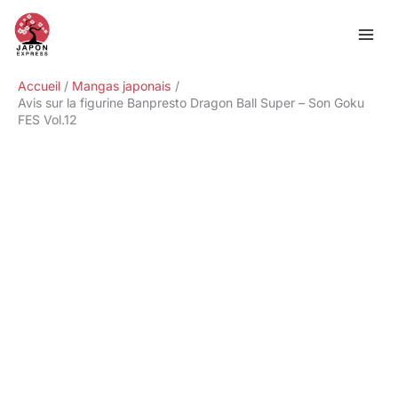
Aller
Rechercher
au
contenu
Accueil
Mangas japonais
Avis sur la figurine Banpresto Dragon Ball Super – Son Goku
FES Vol.12