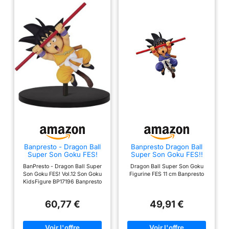
Super - Son Goku FES -
Figurine 15cm Vol.12
Banpresto - Dragon Ball
Banpresto Dragon Ball
Super Son Goku FES!
Super Son Goku FES!!
Vol.12 Son Goku
Vol.9 - Kids Figure
BanPresto - Dragon Ball Super
Dragon Ball Super Son Goku
KidsFigure, BP17196,
Son Goku FES! Vol.12 Son Goku
Figurine FES 11 cm Banpresto
Multicolore
KidsFigure BP17196 Banpresto
Multicolore
60,77 €
49,91 €