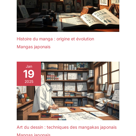
Histoire du manga : origine et évolution
Mangas japonais
Jan
19
2025
Art du dessin : techniques des mangakas japonais
Mangas japonais