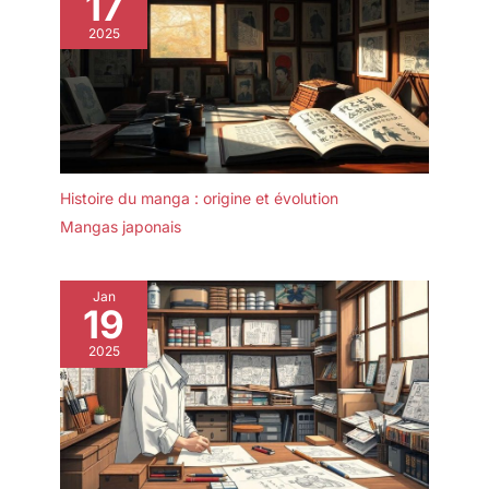
17
2025
Histoire du manga : origine et évolution
Mangas japonais
Jan
19
2025