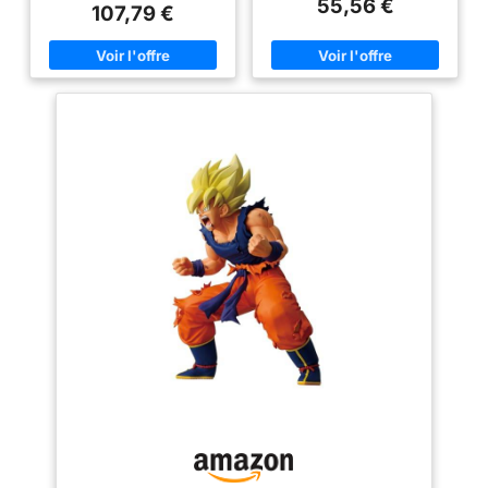
55,56 €
de haut, Super Saiyan 3 Son
haut, Yamcha est vu dans sa
107,79 €
Goku est représenté dans sa
pose populaire Les figurines
pose populaire Assurez-vous
Masterlise sont la première
de collectionner ce produit et
ligne de statues d'Ichibansho
d'améliorer votre présentation
avec une taille plus grande que
avec d'autres incroyables
d'autres figurines et des détails
figurines Ichibansho Les
de haute qualité. Cette ligne est
figurines Masterlise sont la
vraiment un chef-d'œuvre à
gamme de statues haut de
collectionner pour les fans
gamme d'Ichibansho présentant
N'oubliez pas de collectionner
une taille plus grande par
cela et d'améliorer votre
rapport aux autres figurines et
présentation avec d'autres
un détail de haute qualité La
incroyables figurines
boîte du produit aura une
Ichibansho La boîte du produit
étiquette d'avertissement
aura une étiquette
Bandai Namco, qui est la
d'avertissement Bandai Namco,
preuve que vous achetez un
ce qui est la preuve que vous
produit sous licence officielle
achetez un produit sous licence
officielle Bandai Spirits