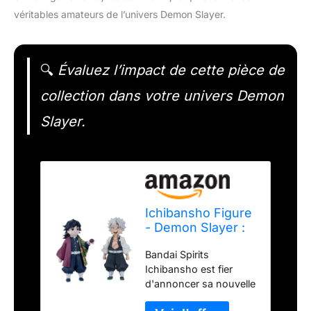
véritables amateurs de l’univers Demon Slayer.
🔍
Évaluez l’impact de cette pièce de
collection dans votre univers Demon
Slayer.
Ichibansho Figure
- Demon Slayer :
Kimetsu no Yaiba -
Bandai Spirits
Giyu Tomioka &
Ichibansho est fier
Sanemi
d'annoncer sa nouvelle
Shinazugawa
version Giyu Tomioka &
(Reproduction