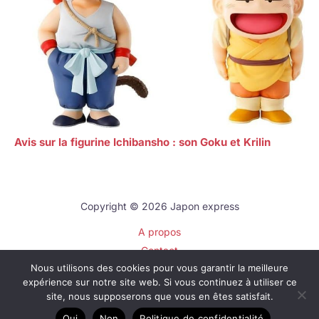
Avis sur la figurine Ichibansho : son Goku et Krilin
Copyright © 2026 Japon express
A propos
Contact
Nous utilisons des cookies pour vous garantir la meilleure
Plan du site
expérience sur notre site web. Si vous continuez à utiliser ce
Mentions légales
site, nous supposerons que vous en êtes satisfait.
Politique de confidentialité
Oui
Non
Politique de confidentialité