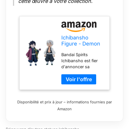
cette œuvre à votre collection.
Ichibansho
Figure - Demon
Slayer : Kimetsu
Bandai Spirits
no Yaiba - Giyu
Ichibansho est fier
Tomioka &
d'annoncer sa
Sanemi
nouvelle version Giyu
Shinazugawa
Tomioka & Sanemi
(Reproduction
Shinazugawa
Imaginaire)
(reproduction
(héritier) Statue
imaginaire) (héritier)
de Collection
Disponibilité et prix à jour – informations fournies par
Mesurant environ 7,1
Amazon
cm de haut, Giyu &
Sanemi est vu dans
leur pose populaire
N'oubliez pas de