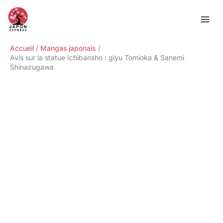
Aller
Rechercher
au
contenu
Accueil
Mangas japonais
Avis sur la statue Ichibansho : giyu Tomioka & Sanemi
Shinazugawa