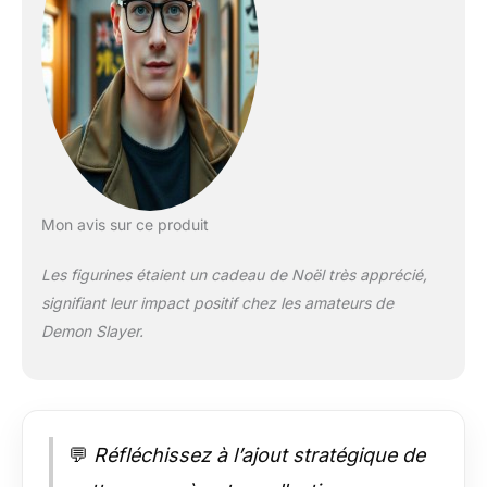
La boîte du produit
aura une étiquette
d'avertissement
Bandai Namco, qui
est la preuve que
vous achetez un
produit sous licence
officielle
Mon avis sur ce produit
Les figurines étaient un cadeau de Noël très apprécié,
signifiant leur impact positif chez les amateurs de
Demon Slayer.
💬
Réfléchissez à l’ajout stratégique de