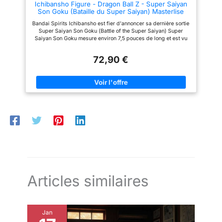
Ichibansho Figure - Dragon Ball Z - Super Saiyan
Son Goku (Bataille du Super Saiyan) Masterlise
Collectbile Statue
Bandai Spirits Ichibansho est fier d'annoncer sa dernière sortie
Super Saiyan Son Goku (Battle of the Super Saiyan) Super
Saiyan Son Goku mesure environ 7,5 pouces de long et est vu
dans leur pose populaire Assurez-vous de collecter ceci et
d'embellir votre présentoir avec d'autres figurines Ichibansho
72,90 €
incroyables Les figurines Masterlise sont la première ligne
d'image d'Ichibansho avec une taille plus grande par rapport à
d'autres figurines et des détails de qualité supérieure La boîte
de produit a une étiquette d'avertissement Bandai Namco, ce
qui prouve que vous achetez un produit sous licence officielle
Articles similaires
Jan