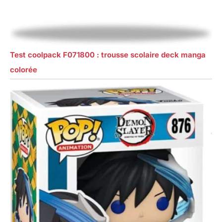
Test coolpack F071800 : trousse scolaire deck manga
colorée