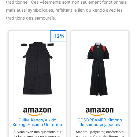
traditionnel. Ces vêtements sont non seulement fonctionnels,
mais aussi symboliques, reflétant le lien du kendo avec les
traditions des samouraïs.
-12%
G-like Kendo/Aikido
COSDREAMER Kimono
Keikogi Hakama Uniforme
de samouraï japonais
d'arts martiaux pour
pour homme - Uniforme
Si vous avez des questions sur
Matière : polyester, confortable
homme, M
Hakama traditionnel
la taille, veuillez nous envoyer
et durable. Caractéristiques : t-