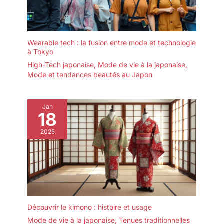
Wearable tech : la fusion entre mode et technologie
à Tokyo
High-Tech japonaise
,
Mode de vie à la japonaise
,
Mode et tendances beautés au Japon
Jan
18
2025
Découvrir le kimono : histoire et usage
Mode de vie à la japonaise
,
Tenues traditionnelles