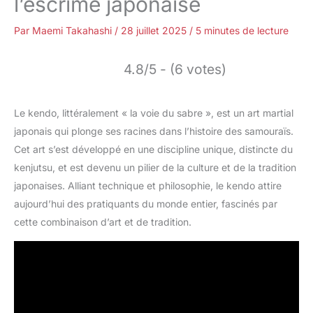
l’escrime japonaise
Par
Maemi Takahashi
/
28 juillet 2025
/
5 minutes de lecture
4.8/5 - (6 votes)
Le kendo, littéralement « la voie du sabre », est un art martial
japonais qui plonge ses racines dans l’histoire des samouraïs.
Cet art s’est développé en une discipline unique, distincte du
kenjutsu, et est devenu un pilier de la culture et de la tradition
japonaises. Alliant technique et philosophie, le kendo attire
aujourd’hui des pratiquants du monde entier, fascinés par
cette combinaison d’art et de tradition.