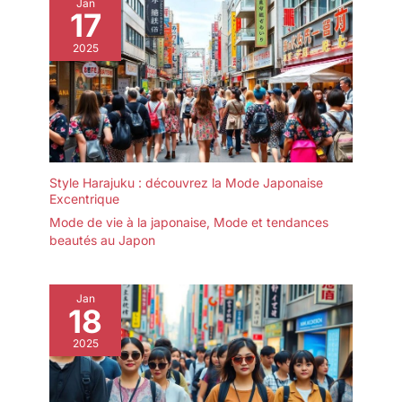
Jan
17
2025
Style Harajuku : découvrez la Mode Japonaise
Excentrique
Mode de vie à la japonaise
,
Mode et tendances
beautés au Japon
Jan
18
2025