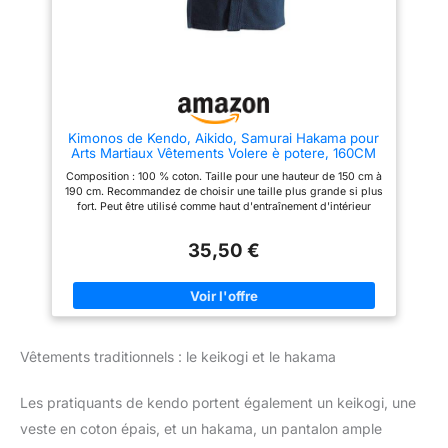
great! Simple yet refined, this
of movement while also looking
kuroro gloss do is a 54 slat
great! Simple yet refined, this
resin do-dai matched with a
kuroro gloss do is a 54 slat
lovely kurozan leather do-mune.
resin do-dai matched with a
Shokko comprised of X stitches
lovely kurozan leather do-mune.
help keep you safe from sliding
Shokko comprised of X stitches
shinai while also looking
help keep you safe from sliding
fantastic! This set is finished off
shinai while also looking
with a tare that ties everything
fantastic! This set is finished off
Kimonos de Kendo, Aikido, Samurai Hakama pour
together. The 8mm stitching on
with a tare that ties everything
Arts Martiaux Vêtements Volere è potere, 160CM
the upper obi will give a softer,
together. The 8mm stitching on
more malleable waist-band for
the upper obi will give a softer,
Composition : 100 % coton. Taille pour une hauteur de 150 cm à
the perfect fit that wont slip. The
more malleable waist-band for
190 cm. Recommandez de choisir une taille plus grande si plus
O-dare and ko-dare are all
the perfect fit that wont slip. The
fort. Peut être utilisé comme haut d'entraînement d'intérieur
stitched with 6mm cross-
O-dare and ko-dare are all
pour le Kendo, l'Aikido, le Hapkido, etc. Convient pour les
stitches to help give the perfect
stitched with 6mm cross-
femmes comme pour les hommes. L'uniforme kendo est lavable
shape to a vital part of any bogu
stitches to help give the perfect
35,50 €
en machine mais doit être mis dans le sac à linge, pratique
set.
shape to a vital part of any bogu
pour l'entretien. Remarque : pour le premier lavage, veuillez
set.
laver séparément des autres vêtements. Livré avec une
serviette de main en coton en cadeau.
Vêtements traditionnels : le keikogi et le hakama
Les pratiquants de kendo portent également un keikogi, une
veste en coton épais, et un hakama, un pantalon ample