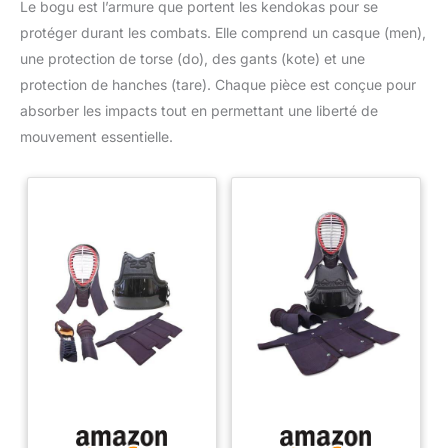
Le bogu est l’armure que portent les kendokas pour se
unique sur le bokken confère non seulement à l'arme une
élégance visuelle, mais symbolise également la force, le
protéger durant les combats. Elle comprend un casque (men),
courage et la supériorité dans les arts martiaux.
une protection de torse (do), des gants (kote) et une
protection de hanches (tare). Chaque pièce est conçue pour
absorber les impacts tout en permettant une liberté de
mouvement essentielle.