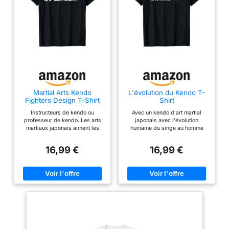
Martial Arts Kendo
L'évolution du Kendo T-
Fighters Design T-Shirt
Shirt
Homme Noir Kendo T-
Instructeurs de kendo ou
Avec un kendo d'art martial
Shirt Coupe classique
professeur de kendo. Les arts
japonais avec l'évolution
Manche courte S
martiaux japonais aiment les
humaine du singe au homme
arts martiaux. Kendo amusant
des cavernes. Léger, Coupe
pour les combattants de kendo.
classique, manche à double
16,99 €
16,99 €
Léger, Coupe classique,
couture et ourlet à la base
manche à double couture et
ourlet à la base