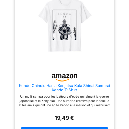
Kendo Chinois Hanzi Kenjutsu Kata Shinai Samurai
Kendo T-Shirt
Un motif sympa pour les batteurs d'épée qui aiment la guerre
japonaise et le Kenyutsu. Une surprise créative pour la famille
et les amis qui ont une épée Kendo à la maison et qui maîtrisent
l'art de l'épée japonaise. Un design amusant pour les
samouraïs qui oscillent le Katana ou l'épée de samouraï dans
19,49 €
l'équipement Kendo. Prenez votre keikogi ou Hakama,
emmenez votre Bokuto ou Shinai et lancez le prochain
entraînement Kata. Léger, Coupe classique, manche à double