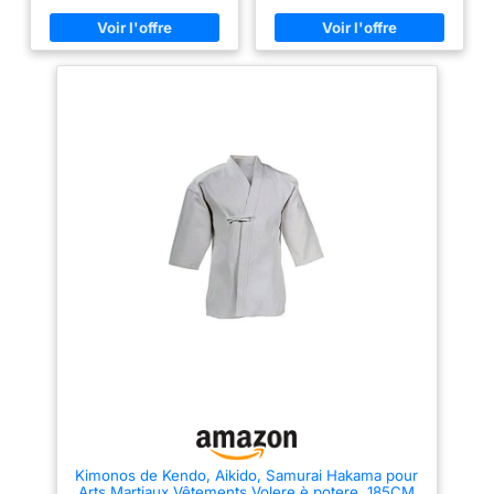
le Kendo, l'Aikido, le Hapkido,
etc. Grille pour hommes et
femmes. L'uniforme kendo est
lavable en machine, mais il est
nécessaire de le mettre dans un
sac à linge, pratique pour
l'entretien. Remarque : la
première fois que vous la lavez,
veuillez la séparer des autres
vêtements. Livré avec une
serviette de main en coton en
cadeau.
Kimonos de Kendo, Aikido, Samurai Hakama pour
Arts Martiaux Vêtements Volere è potere, 185CM