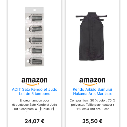
ACIT Sato Kendo et Judo
Kendo Aïkido Samurai
Lot de 5 tampons
Hakama Arts Martiaux
encreurs pour Machine à
Vêtements Kimono
Encreur tampon pour
Composition : 30 % coton, 70 %
mesurer
Chemises Costumes, 175
étiqueteuse Sato Kendo et Judo
polyester. Taille pour hauteur :
cm
- Kit 5 encreurs ★ 【Couleur】 :
150 cm à 190 cm. Il est
noir ★ 【 Pièces 】 : kit de 5
recommandé de choisir une
pièces ★ 【Durée】: encres de
taille plus grande si vous êtes
24,07 €
35,50 €
longue durée avec adhésif
plus fort. Peut être un t-shirt
permanent
d'entraînement en intérieur pour