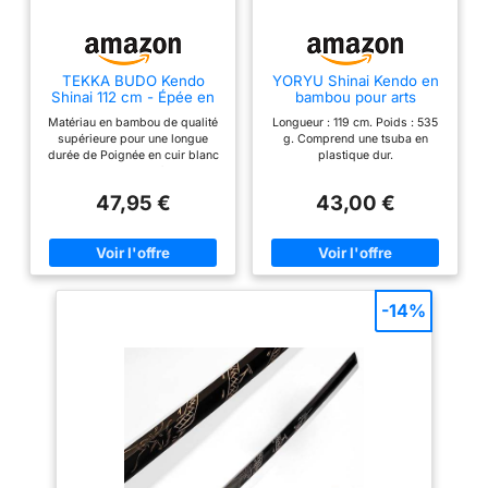
TEKKA BUDO Kendo
YORYU Shinai Kendo en
Shinai 112 cm - Épée en
bambou pour arts
bambou - Manche en
martiaux
Matériau en bambou de qualité
Longueur : 119 cm. Poids : 535
cuir blanc - Tsuba -
supérieure pour une longue
g. Comprend une tsuba en
Bandes de bambou
durée de Poignée en cuir blanc
plastique dur.
incluses
pour un maintien sûr Tsuba
inclus pour une protection
47,95 €
43,00 €
supplémentaire Longueur
traditionnelle de 112 cm
Équilibre entre maniabilité et
authenticité
-14%