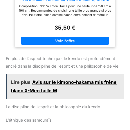
Composition : 100 % coton. Taille pour une hauteur de 150 cm à
190 cm. Recommandez de choisir une taille plus grande si plus
fort. Peut être utilisé comme haut d'entraînement d'intérieur
pour le Kendo, l'Aikido, le Hapkido, etc. Convient pour les
femmes comme pour les hommes. L'uniforme kendo est lavable
35,50 €
en machine mais doit être mis dans le sac à linge, pratique
pour l'entretien. Remarque : pour le premier lavage, veuillez
laver séparément des autres vêtements. Livré avec une
serviette de main en coton en cadeau.
En plus de l’aspect technique, le kendo est profondément
ancré dans la discipline de l’esprit et une philosophie de vie.
Lire plus
Avis sur le kimono-hakama mis frêne
blanc X-Men taille M
La discipline de l’esprit et la philosophie du kendo
L’éthique des samouraïs