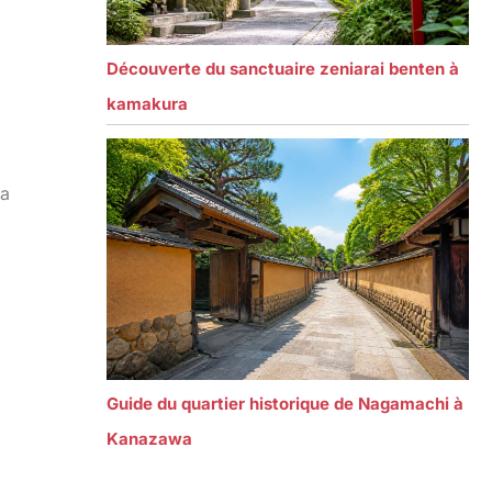
Découverte du sanctuaire zeniarai benten à
kamakura
la
Guide du quartier historique de Nagamachi à
Kanazawa