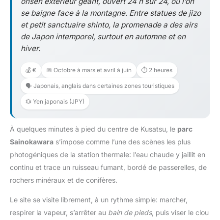
onsen extérieur géant, ouvert 24 h sur 24, où l’on
se baigne face à la montagne. Entre statues de jizo
et petit sanctuaire shinto, la promenade a des airs
de Japon intemporel, surtout en automne et en
hiver.
💰 €
📅 Octobre à mars et avril à juin
⏱️ 2 heures
🗣️ Japonais, anglais dans certaines zones touristiques
💱 Yen japonais (JPY)
À quelques minutes à pied du centre de Kusatsu, le
parc
Sainokawara
s’impose comme l’une des scènes les plus
photogéniques de la station thermale: l’eau chaude y jaillit en
continu et trace un ruisseau fumant, bordé de passerelles, de
rochers minéraux et de conifères.
Le site se visite librement, à un rythme simple: marcher,
respirer la vapeur, s’arrêter au
bain de pieds
, puis viser le clou