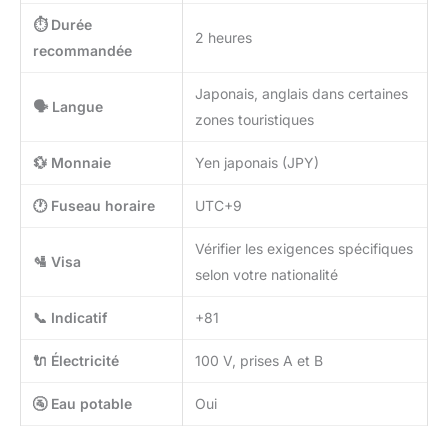
⏱️ Durée
2 heures
recommandée
Japonais, anglais dans certaines
🗣️ Langue
zones touristiques
💱 Monnaie
Yen japonais (JPY)
🕐 Fuseau horaire
UTC+9
Vérifier les exigences spécifiques
🛂 Visa
selon votre nationalité
📞 Indicatif
+81
🔌 Électricité
100 V, prises A et B
🚰 Eau potable
Oui