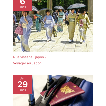
6
2021
Que visiter au japon ?
Voyager au Japon
Avr
29
2021