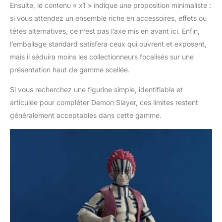
Ensuite, le contenu « x1 » indique une proposition minimaliste :
si vous attendez un ensemble riche en accessoires, effets ou
têtes alternatives, ce n’est pas l’axe mis en avant ici. Enfin,
l’emballage standard satisfera ceux qui ouvrent et exposent,
mais il séduira moins les collectionneurs focalisés sur une
présentation haut de gamme scellée.
Si vous recherchez une figurine simple, identifiable et
articulée pour compléter Demon Slayer, ces limites restent
généralement acceptables dans cette gamme.