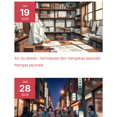
Jan
19
2025
Art du dessin : techniques des mangakas japonais
Mangas japonais
Jan
28
2025