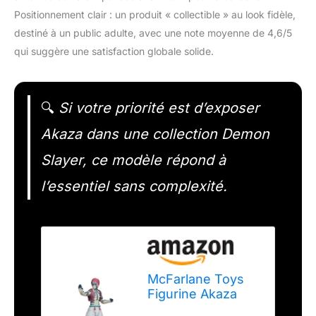
Positionnement clair : un produit « collectible » au look fidèle,
destiné à un public adulte, avec une note moyenne de 4,6/5
qui suggère une satisfaction globale solide.
🔍
Si votre priorité est d’exposer
Akaza dans une collection Demon
Slayer, ce modèle répond à
l’essentiel sans complexité.
McFarlane Toys
Figurine Akaza
Demon Slayer