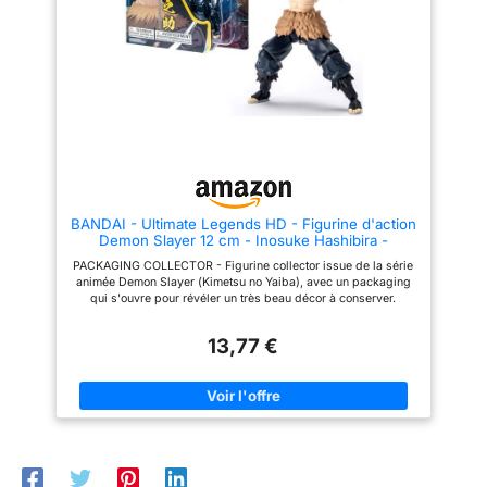
récréer les attaques de Tanjiro.
collection de produits dérivés
COLLECTION ULTIMATE
AGRANDISSEZ VOTRE
LEGENDS - Collectionnez Les
COLLECTION - Ajoutez cette
figurines Ultimate Legends
pièce d'exposition en vinyle
avec les plus grands héros de
unique de Zenitsu Agatsuma à
l'animé japonais.
votre assortiment croissant de
figurines Funko Pop! et
recherchez d'autres objets de
collection rares et exclusifs
pour un ensemble complet
MARQUE PHARE DE LA POP
CULTURE - Faites confiance à
l'expertise de Funko, le premier
BANDAI - Ultimate Legends HD - Figurine d'action
créateur de produits dérivés de
Demon Slayer 12 cm - Inosuke Hashibira -
la pop culture comprenant des
Licence Officielle Demon Slayer - Figurine
figurines en vinyle, jouets
PACKAGING COLLECTOR - Figurine collector issue de la série
articulée Inosuke - Jouet Enfant 4 Ans et + -
d'action, peluches, vêtements,
animée Demon Slayer (Kimetsu no Yaiba), avec un packaging
VE88963
jeux de société et bien plus
qui s'ouvre pour révéler un très beau décor à conserver.
encore.
FIGURINE MANGA - Personnage : Inosuke Hashibira, qui se
cache derrière un masque à la tête de sanglier. C'est un des
13,77 €
compagnons de Tanjiro et également un pourfendeur de
démons. FIGURINE ARTICULÉE - Figurine de 12 cm, très
détaillée avec au moins 15 points d'articulation. ACCESSOIRES
INCLUS - La gamme de figurines Ultimate Legends HD
comprend des accessoires supplémentaires et un pack de
collection. Les accessoires incluent ses 2 épées ébréchées, et
un jeu de mains supplémentaire pour récréer les attaques de
Tanjiro. COLLECTION ULTIMATE LEGENDS - Collectionnez Les
figurines Ultimate Legends avec les plus grands héros de