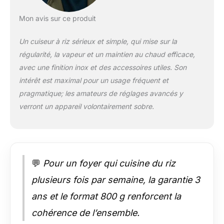
simultanément.
FACILE À UTILISER :
Mon avis sur ce produit
Il suffit d'ajouter de
l'eau et le cuiseur de
Un cuiseur à riz sérieux et simple, qui mise sur la
riz fait le reste
régularité, la vapeur et un maintien au chaud efficace,
automatiquement
avec une finition inox et des accessoires utiles. Son
grâce au maintien au
chaud et aux
intérêt est maximal pour un usage fréquent et
différents réglages de
pragmatique; les amateurs de réglages avancés y
cuisson, ainsi qu'aux
verront un appareil volontairement sobre.
voyants lumineux qui
permettent de ne
plus se poser de
questions sur la
cuisson. MAINTIEN
💬
Pour un foyer qui cuisine du riz
AU CHAUD
AUTOMATIQUE : Une
plusieurs fois par semaine, la garantie 3
fois que vos céréales
ans et le format 800 g renforcent la
sont parfaitement
cuites, l'appareil
cohérence de l’ensemble.
passe