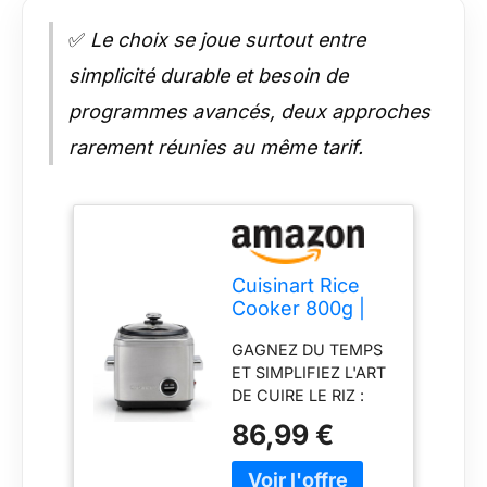
✅
Le choix se joue surtout entre
simplicité durable et besoin de
programmes avancés, deux approches
rarement réunies au même tarif.
Cuisinart Rice
Cooker 800g |
Riz et céréales
GAGNEZ DU TEMPS
multicuiseur |
ET SIMPLIFIEZ L'ART
Vapeur et
DE CUIRE LE RIZ :
maintien au
assurez des résultats
chaud | Fil
86,99 €
parfaits à chaque
rétractable |
fois, en vous libérant
acier inoxydable
des tracas d'une