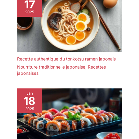
17
inoxydable, bol
antiadhésif, couvercle
2025
en verre résistant au
lave-vaisselle, palette
et tasse à mesurer.
Recette authentique du tonkotsu ramen japonais
Nourriture traditionnelle japonaise
,
Recettes
japonaises
Jan
18
2025