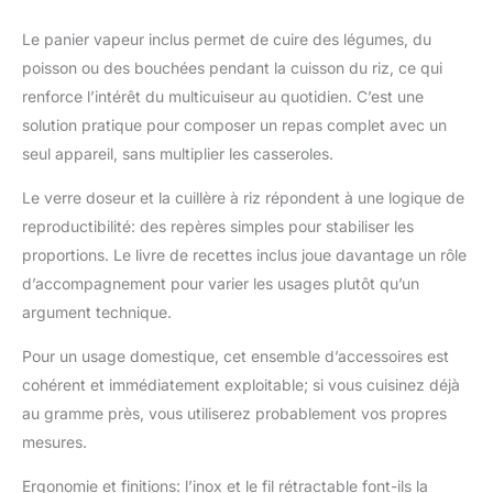
toute sécurité.
CUISSON ET
Le panier vapeur inclus permet de cuire des légumes, du
NETTOYAGE SANS
poisson ou des bouchées pendant la cuisson du riz, ce qui
EFFORT : Inspiration
renforce l’intérêt du multicuiseur au quotidien. C’est une
instantanée grâce au
solution pratique pour composer un repas complet avec un
livre de recettes et aux
accessoires inclus :
seul appareil, sans multiplier les casseroles.
Panier à vapeur en
Le verre doseur et la cuillère à riz répondent à une logique de
acier inoxydable, bol
antiadhésif, couvercle
reproductibilité: des repères simples pour stabiliser les
en verre résistant au
proportions. Le livre de recettes inclus joue davantage un rôle
lave-vaisselle, palette
d’accompagnement pour varier les usages plutôt qu’un
et tasse à mesurer.
argument technique.
Pour un usage domestique, cet ensemble d’accessoires est
cohérent et immédiatement exploitable; si vous cuisinez déjà
au gramme près, vous utiliserez probablement vos propres
mesures.
Ergonomie et finitions: l’inox et le fil rétractable font-ils la