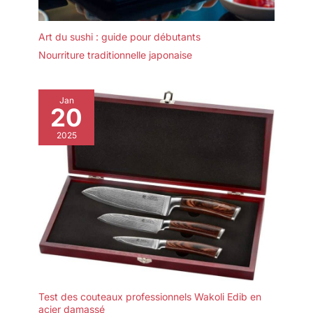
Art du sushi : guide pour débutants
Nourriture traditionnelle japonaise
Jan
20
2025
Test des couteaux professionnels Wakoli Edib en
acier damassé