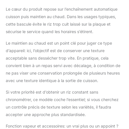
fois que vos céréales
Le cœur du produit repose sur l’enchaînement automatique
sont parfaitement
cuisson puis maintien au chaud. Dans les usages typiques,
cuites, l'appareil passe
automatiquement en
cette bascule évite le riz trop cuit laissé sur la plaque et
mode Warm, gardant
sécurise le service quand les horaires s’étirent.
vos plats chauds et
prêts à être servis, pour
Le maintien au chaud est un point clé pour juger ce type
que vous puissiez
d’appareil: ici, l’objectif est de conserver une texture
savourer votre repas à
acceptable sans dessécher trop vite. En pratique, cela
votre convenance. UN
convient bien à un repas servi avec décalage, à condition de
DESIGN ÉLÉGANT : La
forme carrée élégante
ne pas viser une conservation prolongée de plusieurs heures
et la finition en acier
avec une texture identique à la sortie de cuisson.
inoxydable brossé
apportent une touche
Si votre priorité est d’obtenir un riz constant sans
de modernité à tout
chronométrer, ce modèle coche l’essentiel; si vous cherchez
plan de travail de
un contrôle précis de texture selon les variétés, il faudra
cuisine. Les poignées
chromées restent
accepter une approche plus standardisée.
froides au toucher pour
Fonction vapeur et accessoires: un vrai plus ou un appoint ?
une manipulation en