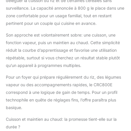
déléguer la cuisson du riz et de certaines céréales sans
pouvez préparer
rapidement un repas
surveillance. La capacité annoncée à 800 g le place dans une
complet. Imaginez du
zone confortable pour un usage familial, tout en restant
riz cuit avec précision,
pertinent pour un couple qui cuisine en avance.
des légumes cuits à la
vapeur et des viandes
Son approche est volontairement sobre: une cuisson, une
tendres, le tout prêt
fonction vapeur, puis un maintien au chaud. Cette simplicité
simultanément. FACILE
réduit la courbe d’apprentissage et favorise une utilisation
À UTILISER : Il suffit
d'ajouter de l'eau et le
répétable, surtout si vous cherchez un résultat stable plutôt
cuiseur de riz fait le
qu’un appareil à programmes multiples.
reste automatiquement
grâce au maintien au
Pour un foyer qui prépare régulièrement du riz, des légumes
chaud et aux différents
vapeur ou des accompagnements rapides, le CRC800E
réglages de cuisson,
correspond à une logique de gain de temps. Pour un profil
ainsi qu'aux voyants
lumineux qui
technophile en quête de réglages fins, l’offre paraîtra plus
permettent de ne plus
basique.
se poser de questions
sur la cuisson.
Cuisson et maintien au chaud: la promesse tient-elle sur la
MAINTIEN AU CHAUD
durée ?
AUTOMATIQUE : Une