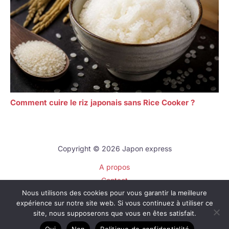
Comment cuire le riz japonais sans Rice Cooker ?
Copyright © 2026 Japon express
A propos
Contact
Nous utilisons des cookies pour vous garantir la meilleure
Plan du site
expérience sur notre site web. Si vous continuez à utiliser ce
Mentions légales
site, nous supposerons que vous en êtes satisfait.
Politique de confidentialité
Oui
Non
Politique de confidentialité