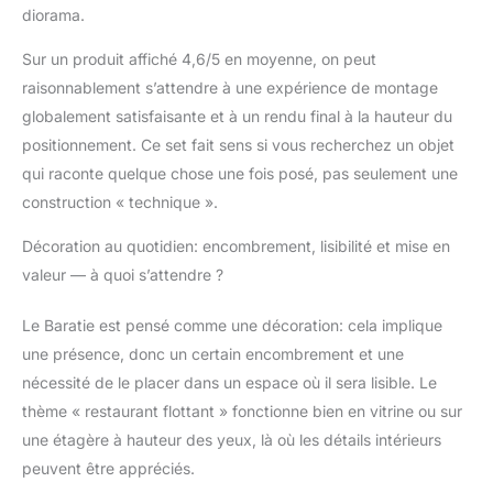
du même guide Encore
diorama.
plus de sets pour
adultes – Ce modèle à
Sur un produit affiché 4,6/5 en moyenne, on peut
construire fait partie de
raisonnablement s’attendre à une expérience de montage
la gamme de sets
globalement satisfaisante et à un rendu final à la hauteur du
LEGO pour adultes
positionnement. Ce set fait sens si vous recherchez un objet
(vendus séparément),
conçue pour offrir un
qui raconte quelque chose une fois posé, pas seulement une
moment d’évasion
construction « technique ».
gratifiant et immersif
aux amateurs de
Décoration au quotidien: encombrement, lisibilité et mise en
construction
valeur — à quoi s’attendre ?
Le Baratie est pensé comme une décoration: cela implique
une présence, donc un certain encombrement et une
nécessité de le placer dans un espace où il sera lisible. Le
thème « restaurant flottant » fonctionne bien en vitrine ou sur
une étagère à hauteur des yeux, là où les détails intérieurs
peuvent être appréciés.