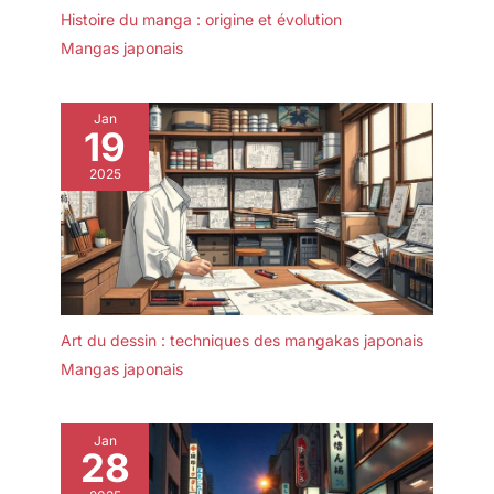
Histoire du manga : origine et évolution
Mangas japonais
Jan
19
2025
Art du dessin : techniques des mangakas japonais
Mangas japonais
Jan
28