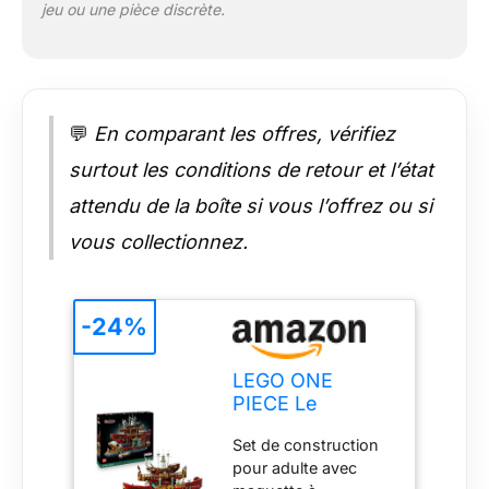
jeu ou une pièce discrète.
alimentaires,
l’escargophone
(téléphone escargot)
emblématique de la
série et le bateau
💬
En comparant les offres, vérifiez
distinctif de Mihawk
Cadeau LEGO ONE
surtout les conditions de retour et l’état
PIECE pour un
homme ou une
attendu de la boîte si vous l’offrez ou si
femme, inspiré de
vous collectionnez.
l’anime – Ce set à
construire et à
exposer est un
incroyable cadeau à
-24%
offrir à des adultes
passionnés
LEGO ONE
Instructions de
PIECE Le
qualité – Un livret de
Restaurant
qualité fournit des
Set de construction
Flottant Baratie -
instructions de
pour adulte avec
Set de
montage étape par