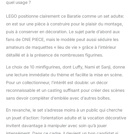
grâce aux minifigurines
quel usage ?
de Luffy, Zoro, Nami,
Usopp, Sanji, Zeff,
LEGO positionne clairement ce Baratie comme un set adulte:
Garp, Hermep, Kobby
on est sur une pièce à construire pour le plaisir du montage,
et Mihawk Intérieur
détaillé et accessible –
puis à conserver en décoration. Le sujet parle d’abord aux
Ce modèle décoratif en
fans de ONE PIECE, mais le modèle peut aussi séduire les
forme de navire
amateurs de maquettes « lieu de vie » grâce à l’intérieur
renferme de
détaillé et à la présence de nombreuses figurines.
nombreuses pièces,
dont une cuisine avec
Le choix de 10 minifigurines, dont Luffy, Nami et Sanji, donne
un mur rabattable pour
une lecture immédiate du thème et facilite la mise en scène.
accéder aux autres
ustensils, une salle à
Pour un collectionneur, l’intérêt est double: un décor
manger, les quartiers
reconnaissable et un casting suffisant pour créer des scènes
de Zeff et la salle du
sans devoir compléter d’emblée avec d’autres boîtes.
trésor Accessoires
fidèles à la série – Le kit
En revanche, le set s’adresse moins à un public qui cherche
comprend de
un jouet d’action: l’orientation adulte et la vocation décorative
nombreux accessoires
invitent davantage à manipuler avec soin qu’à jouer
alimentaires,
l’escargophone
intensément. Dans ce cadre, il devient un bon candidat si