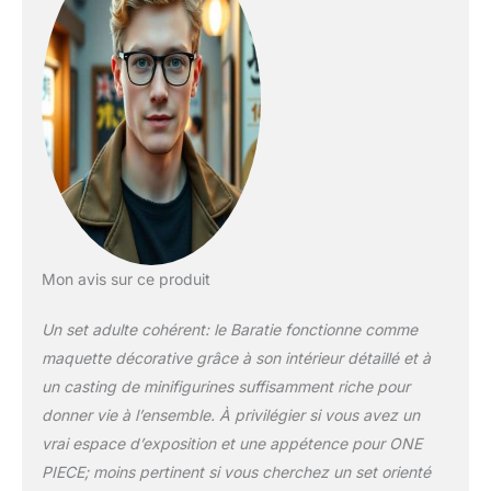
minifigurines de
Luffy, Zoro, Nami,
Usopp, Sanji, Zeff,
Garp, Hermep, Kobby
et Mihawk Intérieur
détaillé et accessible
– Ce modèle décoratif
en forme de navire
renferme de
nombreuses pièces,
dont une cuisine
avec un mur
rabattable pour
Mon avis sur ce produit
accéder aux autres
ustensils, une salle à
Un set adulte cohérent: le Baratie fonctionne comme
manger, les quartiers
maquette décorative grâce à son intérieur détaillé et à
de Zeff et la salle du
un casting de minifigurines suffisamment riche pour
trésor Accessoires
donner vie à l’ensemble. À privilégier si vous avez un
fidèles à la série – Le
kit comprend de
vrai espace d’exposition et une appétence pour ONE
nombreux
PIECE; moins pertinent si vous cherchez un set orienté
accessoires