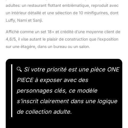
adultes: un restaurant flottant emblématique, reproduit avec
un intérieur détaillé et une sélection de 10 minifigurines, dont
Luffy, Nami et Sanji.
Affiché comme un set 18+ et crédité d’une moyenne client de
4,6/5, il vise autant le plaisir de construction que l’exposition
sur une étagère, dans un bureau ou un salon.
🔍
Si votre priorité est une pièce ONE
PIECE à exposer avec des
personnages clés, ce modèle
s’inscrit clairement dans une logique
de collection adulte.