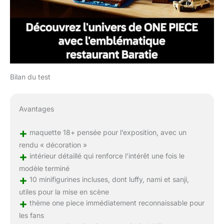
Bilan du test
Avantages
+
maquette 18+ pensée pour l’exposition, avec un
rendu « décoration »
+
intérieur détaillé qui renforce l’intérêt une fois le
modèle terminé
+
10 minifigurines incluses, dont luffy, nami et sanji,
utiles pour la mise en scène
+
thème one piece immédiatement reconnaissable pour
les fans