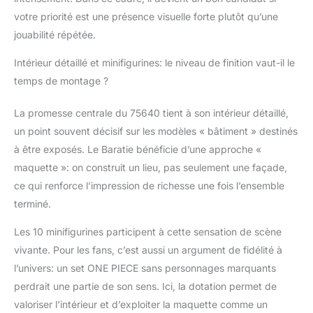
(téléphone escargot)
votre priorité est une présence visuelle forte plutôt qu’une
emblématique de la
jouabilité répétée.
série et le bateau
distinctif de Mihawk
Intérieur détaillé et minifigurines: le niveau de finition vaut-il le
Cadeau LEGO ONE
temps de montage ?
PIECE pour un homme
ou une femme, inspiré
de l’anime – Ce set à
La promesse centrale du 75640 tient à son intérieur détaillé,
construire et à exposer
un point souvent décisif sur les modèles « bâtiment » destinés
est un incroyable
à être exposés. Le Baratie bénéficie d’une approche «
cadeau à offrir à des
maquette »: on construit un lieu, pas seulement une façade,
adultes passionnés
ce qui renforce l’impression de richesse une fois l’ensemble
Instructions de qualité
– Un livret de qualité
terminé.
fournit des instructions
de montage étape par
Les 10 minifigurines participent à cette sensation de scène
étape, des détails sur la
vivante. Pour les fans, c’est aussi un argument de fidélité à
conception et plus
l’univers: un set ONE PIECE sans personnages marquants
encore ; l’application
perdrait une partie de son sens. Ici, la dotation permet de
LEGO Builder propose
une version numérique
valoriser l’intérieur et d’exploiter la maquette comme un