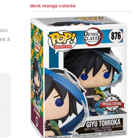
deck manga colorée
tion.
ant à
f