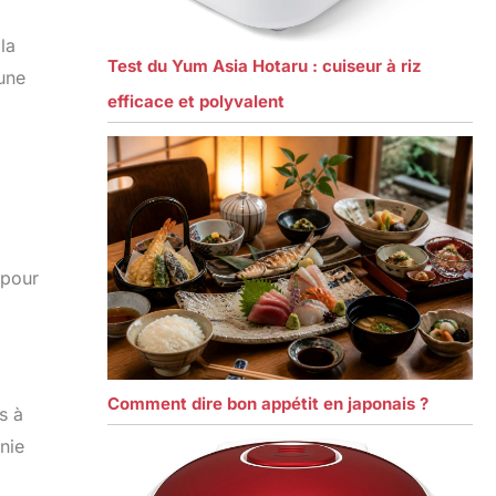
la
Test du Yum Asia Hotaru : cuiseur à riz
 une
efficace et polyvalent
 pour
Comment dire bon appétit en japonais ?
s à
nie