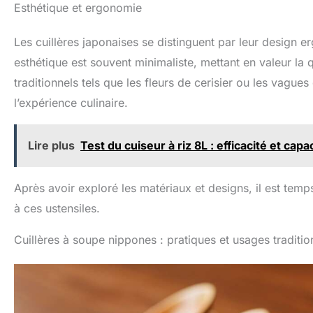
ragoûts, ainsi que pour
défo
Esthétique et ergonomie
servir des condiments,
surfac
des confitures.
sensatio
Les cuillères japonaises se distinguent par leur design er
★【Matériau sûr】Les
comme 
cuillères à soupe
pour pl
esthétique est souvent minimaliste, mettant en valeur la q
YFWOOD sont plus saines
polyvale
que le plastique, l'acier
soupe 
traditionnels tels que les fleurs de cerisier ou les vagues
inoxydable et les cuillères
Avec 13 
l’expérience culinaire.
en bois. Elles sont plus
à so
résistantes à la chaleur
profonde
pour éviter les fuites de
bouillo
matières nocives. Ne vous
mani
Lire plus
Test du cuiseur à riz 8L : efficacité et cap
inquiétez pas de l'usure et
petite 
de la rugosité, de la pliure,
complé
de la rouille, de la
peti
Après avoir exploré les matériaux et designs, il est temp
mauvaise odeur ou de la
rempl
déformation sous la
cuillère
à ces ustensiles.
chaleur. ★【Qualité
préparat
suprême et robuste】Nos
Idéal
Cuillères à soupe nippones : pratiques et usages traditio
cuillères à soupe en
rame
céramique sont
asiatiqu
fabriquées en céramique
ovale
de haute qualité. Grâce à
cuiller
un processus d'artisanat
savourer
rigide, elles sont faciles à
et garni