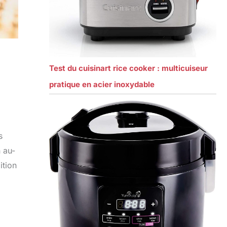
Test du cuisinart rice cooker : multicuiseur
pratique en acier inoxydable
s
n au-
ition