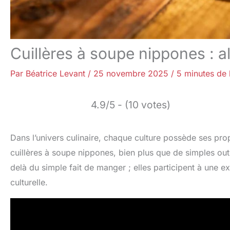
Cuillères à soupe nippones : al
Par
Béatrice Levant
/
25 novembre 2025
/
5 minutes de 
4.9/5 - (10 votes)
Dans l’univers culinaire, chaque culture possède ses propr
cuillères à soupe nippones, bien plus que de simples outils
delà du simple fait de manger ; elles participent à une 
culturelle.