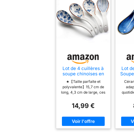
Lot de 4 cuillères à
Lot d
soupe chinoises en
Soupe
céramique de 15.7
Céra
★【Taille parfaite et
Céram
cm, cuillères à
polyvalente】15,7 cm de
adap
soupe de style rétro
Japo
long, 4,3 cm de large, ces
quotidi
japonais, wonton
Ram
cuillères à soupe
soup
raviolis miso,
Cuillè
asiatiques sont assez
émail
14,99 €
marron
Porcel
grandes et profondes pour
pour ré
Vaisse
contenir tous les
et à l’u
à 
différents types de
que de
soupes, wontons, ramens,
cuillère
pho, udon, nouilles,
rouil