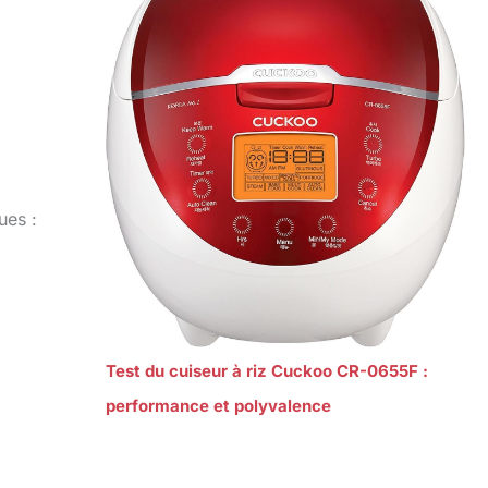
ues :
Test du cuiseur à riz Cuckoo CR-0655F :
performance et polyvalence