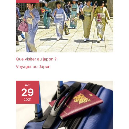
Que visiter au japon ?
Voyager au Japon
Avr
29
2021