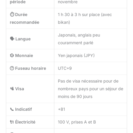
période
novembre
⏱️ Durée
1 h 30 à 3 h sur place (avec
recommandée
bikan)
Japonais, anglais peu
🗣️ Langue
couramment parlé
💱 Monnaie
Yen japonais (JPY)
🕐 Fuseau horaire
UTC+9
Pas de visa nécessaire pour de
🛂 Visa
nombreux pays pour un séjour de
moins de 90 jours
📞 Indicatif
+81
🔌 Électricité
100 V, prises A et B