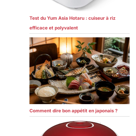
Test du Yum Asia Hotaru : cuiseur à riz
efficace et polyvalent
Comment dire bon appétit en japonais ?