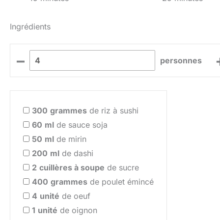
Ingrédients
–
personnes
300
grammes
de riz à sushi
60
ml
de sauce soja
50
ml
de mirin
200
ml
de dashi
2
cuillères à soupe
de sucre
400
grammes
de poulet émincé
4
unité
de oeuf
1
unité
de oignon