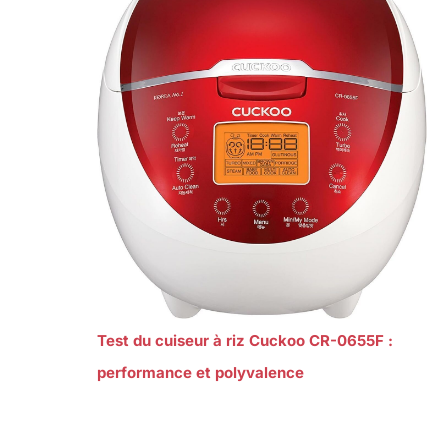
Test du cuiseur à riz Cuckoo CR-0655F :
performance et polyvalence