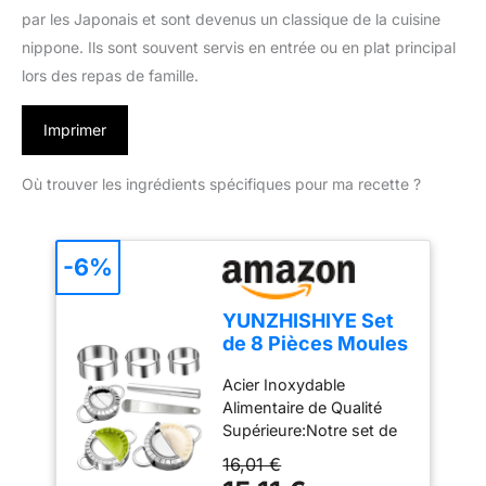
par les Japonais et sont devenus un classique de la cuisine
nippone. Ils sont souvent servis en entrée ou en plat principal
lors des repas de famille.
Imprimer
Où trouver les ingrédients spécifiques pour ma recette ?
-6%
YUNZHISHIYE Set
de 8 Pièces Moules
à Dumplings et
Acier Inoxydable
Raviolis en Acier
Alimentaire de Qualité
Inoxydable
Supérieure:Notre set de
Alimentaire,
8 pièces de moule à
Laminoir à Pâte et
16,01 €
dumplings est anti-
Presse à Pâte,