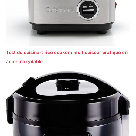
Test du cuisinart rice cooker : multicuiseur pratique en
acier inoxydable