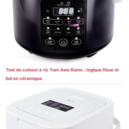
Test du cuiseur à riz Yum Asia Kumo : logique floue et
bol en céramique